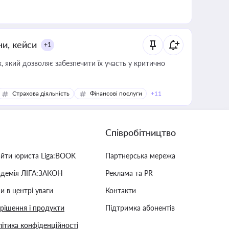
ни, кейси
+1
 який дозволяє забезпечити їх участь у критично
Страхова діяльність
Фінансові послуги
+11
Співробітництво
айти юриста Liga:BOOK
Партнерська мережа
адемія ЛІГА:ЗАКОН
Реклама та PR
и в центрі уваги
Контакти
 рішення і продукти
Підтримка абонентів
ітика конфіденційності