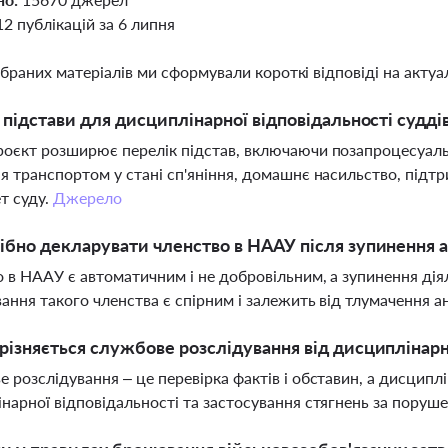
12 публікацій за 6 липня
ібраних матеріалів ми сформували короткі відповіді на актуал
і підстави для дисциплінарної відповідальності суд
оєкт розширює перелік підстав, включаючи позапроцесуальн
я транспортом у стані сп'яніння, домашнє насильство, підтри
т суду.
Джерело
ібно декларувати членство в НААУ після зупинення а
 в НААУ є автоматичним і не добровільним, а зупинення дія
ання такого членства є спірним і залежить від тлумачення 
різняється службове розслідування від дисциплінар
 розслідування – це перевірка фактів і обставин, а дисцип
нарної відповідальності та застосування стягнень за поруш