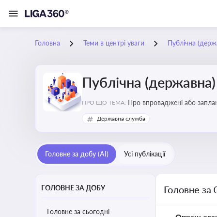
Головна
Теми в центрі уваги
Публічна (дер
Публічна (державна
Про впроваджені або заплан
ПРО ЩО ТЕМА:
організаційну структуру, тр
Державна служба
Головне за добу (AI)
Усі публікації
ГОЛОВНЕ ЗА ДОБУ
Головне за 
Головне за сьогодні
Опрацьова