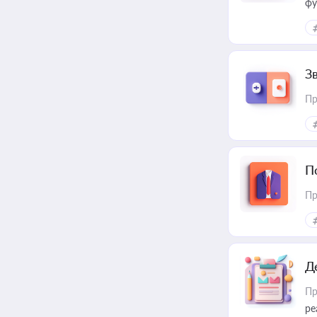
фу
З
Пр
П
Пр
Д
Пр
ре