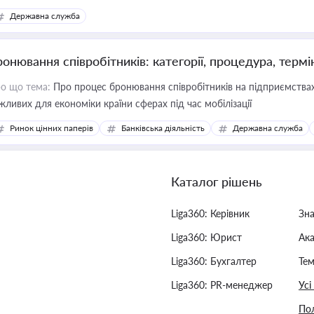
Державна служба
ронювання співробітників: категорії, процедура, термі
о що тема:
Про процес бронювання співробітників на підприємствах,
жливих для економіки країни сферах під час мобілізації
Ринок цінних паперів
Банківська діяльність
Державна служба
Каталог рішень
Liga360: Керівник
Зн
Liga360: Юрист
Ак
Liga360: Бухгалтер
Тем
Liga360: PR-менеджер
Усі
Пол