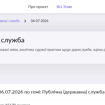
Про проєкт
Всі Теми
жавна) служба
06-07-2026
) служба
овані зміни, аналітика судової практики щодо держслужби, оцінка р
удові відносини в органах влади, дотримання етичних стандартів
06.07.2026 по темі: Публічна (державна) служба
но:
15670 джерел