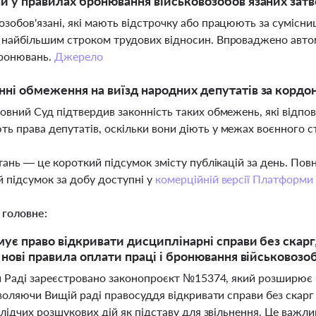
ни у правилах бронювання військовозобов'язаних затв
озобов'язані, які мають відстрочку або працюють за сумісн
 найбільшим строком трудових відносин. Впроваджено авт
бронювань.
Джерело
нні обмеження на виїзд народних депутатів за кордон
ховний Суд підтвердив законність таких обмежень, які відпов
ь права депутатів, оскільки вони діють у межах воєнного с
тань — це короткий підсумок змісту публікацій за день. По
 підсумок за добу доступні у
комерційній версії Платформи
 головне:
ує право відкривати дисциплінарні справи без скарг
 нові правила оплати праці і бронювання військовозоб
й Раді зареєстровано законопроєкт №15374, який розширює 
воляючи Вищій раді правосуддя відкривати справи без скарг
лідчих розшукових дій як підставу для звільнення. Це важл