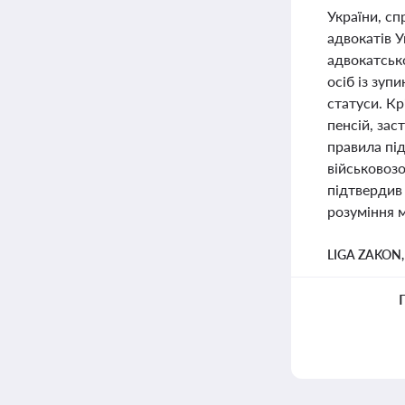
України, с
адвокатів У
адвокатсько
осіб із зуп
статуси. Кр
пенсій, за
правила пі
військовоз
підтвердив 
розуміння 
LIGA ZAKON