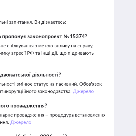
ьні запитання. Ви дізнаєтесь:
дів пропонує законопроєкт №15374?
е спілкування з метою впливу на справу,
мку агресії РФ та інші дії, що підривають
двокатської діяльності?
льності змінює статус на пасивний. Обов'язок
антикорупційного законодавства.
Джерело
ного провадження?
лінарне провадження – процедура встановлення
ення.
Джерело