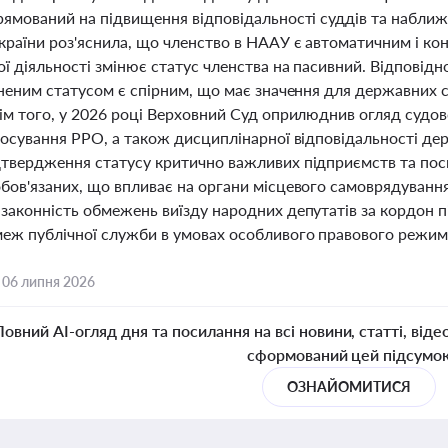
прямований на підвищення відповідальності суддів та наближ
країни роз'яснила, що членство в НААУ є автоматичним і ко
ї діяльності змінює статус членства на пасивний. Відповідн
иненим статусом є спірним, що має значення для державних с
ім того, у 2026 році Верховний Суд оприлюднив огляд судово
стосування РРО, а також дисциплінарної відповідальності де
дтвердження статусу критично важливих підприємств та по
обов'язаних, що впливає на органи місцевого самоврядуван
законність обмежень виїзду народних депутатів за кордон п
меж публічної служби в умовах особливого правового режим
,
06 липня 2026
Повний AI-огляд дня та посилання на всі новини, статті, віде
сформований цей підсумо
ОЗНАЙОМИТИСЯ