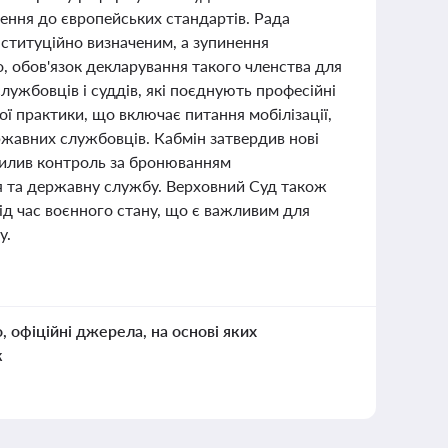
ення до європейських стандартів. Рада
нституційно визначеним, а зупинення
о, обов'язок декларування такого членства для
лужбовців і суддів, які поєднують професійні
ї практики, що включає питання мобілізації,
ржавних службовців. Кабмін затвердив нові
силив контроль за бронюванням
ня та державну службу. Верховний Суд також
ід час воєнного стану, що є важливим для
у.
о, офіційні джерела, на основі яких
к