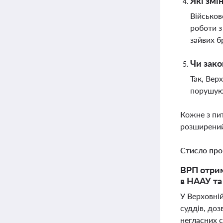
Які змі
Військов
роботи з
зайвих 
Чи зако
Так, Вер
порушуют
Кожне з пи
розширений
Стисло про
ВРП отрим
в НААУ та
У Верховні
суддів, доз
негласних с