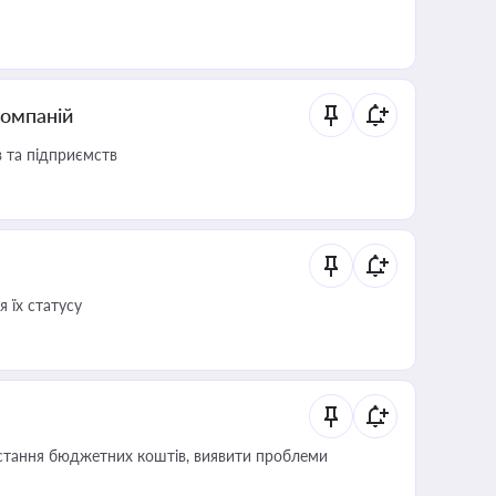
компаній
в та підприємств
 їх статусу
истання бюджетних коштів, виявити проблеми