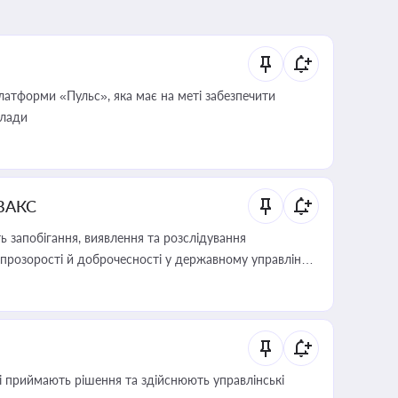
атформи «Пульс», яка має на меті забезпечити
влади
 ВАКС
 запобігання, виявлення та розслідування
розорості й доброчесності у державному управлінні
кі приймають рішення та здійснюють управлінські