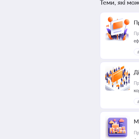
Теми, які мож
П
Пр
еф
Д
Пр
ко
та
М
Пр