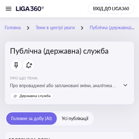
ВХІД ДО LIGA360
Головна
Теми в центрі уваги
Публічна (державна) служба
Публічна (державна) служба
ПРО ЩО ТЕМА:
Про впроваджені або заплановані зміни, аналітика
судової практики щодо держслужби, оцінка ризиків
Державна служба
для посадовців, вплив новацій на організаційну
структуру, трудові відносини в органах влади,
дотримання етичних стандартів
Головне за добу (AI)
Усі публікації