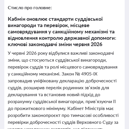
Стисло про головне:
Кабмін оновлює стандарти суддівської
винагороди та перевірок, місцеве
самоврядування у санкційному механізмі та
відновлення контролю державної допомоги:
ключові законодавчі зміни червня 2026
У червні 2026 року відбулися важливі законодавчі
зміни, що стосуються суддівської винагороди,
перевірок суддів та ролі місцевого самоврядування
у санкційному механізмі. Закон № 4905-IX
запровадив уніфіковану декларацію доброчесності
суддів, розширив перелік родинних зв’язків для
декларування та встановив новий підхід до
розрахунку суддівської винагороди, прив’язуючи її
до прожиткового мінімуму. Кабінет Міністрів має
розробити законопроєкт про тимчасові особливості
перевірки доброчесності суддів Верховного Суду за
участю незалежних експертів, що підвищить