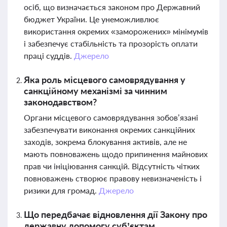
осіб, що визначається законом про Державний
бюджет України. Це унеможливлює
використання окремих «заморожених» мінімумів
і забезпечує стабільність та прозорість оплати
праці суддів.
Джерело
Яка роль місцевого самоврядування у
санкційному механізмі за чинним
законодавством?
Органи місцевого самоврядування зобов’язані
забезпечувати виконання окремих санкційних
заходів, зокрема блокування активів, але не
мають повноважень щодо припинення майнових
прав чи ініціювання санкцій. Відсутність чітких
повноважень створює правову невизначеність і
ризики для громад.
Джерело
Що передбачає відновлення дії Закону про
державну допомогу суб’єктам