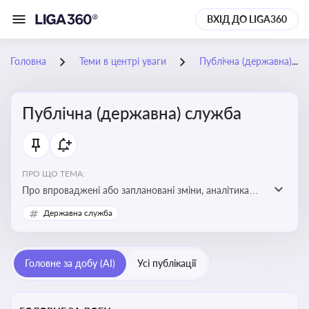
ВХІД ДО LIGA360
Головна
Теми в центрі уваги
Публічна (державна) служба
Публічна (державна) служба
ПРО ЩО ТЕМА:
Про впроваджені або заплановані зміни, аналітика
судової практики щодо держслужби, оцінка ризиків
Державна служба
для посадовців, вплив новацій на організаційну
структуру, трудові відносини в органах влади,
дотримання етичних стандартів
Головне за добу (AI)
Усі публікації