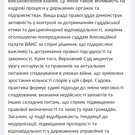
військовозобов'язаних. Ці зміни також впливають на
кадрові процеси у державних органах та
підприємствах. Вища рада правосуддя демонструє
активність у контролі за дотриманням суддівської
етики та дисциплінарної відповідальності, зокрема
оголошуючи попередження суддям Апеляційної
палати ВАКС за спірні рішення, що підкреслює
важливість дотримання правил підсудності та
законності. Крім того, Верховний Суд акцентує
увагу нотаріусів та правників на актуальних
питаннях спадкування в умовах війни, що зумовлює
зростання кількості спорів у цій сфері. Судова
практика формує єдині підходи до зміни черговості
спадкування, визнання недійсності заповітів та
інших складних питань, що сприяє підвищенню
правової визначеності та захисту прав громадян.
Загалом, ці події відображають тенденції до
модернізації, підвищення прозорості та
відповідальності у державному управлінні та