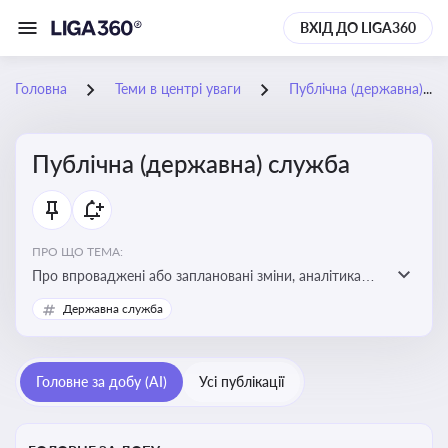
ВХІД ДО LIGA360
Головна
Теми в центрі уваги
Публічна (державна) служба
Публічна (державна) служба
ПРО ЩО ТЕМА:
Про впроваджені або заплановані зміни, аналітика
судової практики щодо держслужби, оцінка ризиків
Державна служба
для посадовців, вплив новацій на організаційну
структуру, трудові відносини в органах влади,
дотримання етичних стандартів
Головне за добу (AI)
Усі публікації