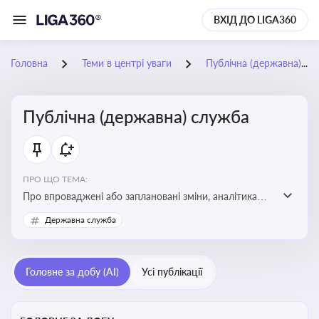
ВХІД ДО LIGA360
Головна
Теми в центрі уваги
Публічна (державна) служба
Публічна (державна) служба
ПРО ЩО ТЕМА:
Про впроваджені або заплановані зміни, аналітика
судової практики щодо держслужби, оцінка ризиків
Державна служба
для посадовців, вплив новацій на організаційну
структуру, трудові відносини в органах влади,
дотримання етичних стандартів
Головне за добу (AI)
Усі публікації