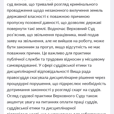
суд визнав, що тривалий розгляд кримінального
провадження щодо незаконного вилучення земель
державної власності є поважною причиною
пропуску позовної давності, що дозволяє державі
повернути такі землі. Водночас Верховний Суд
роз’яснив, що звільнення працівника, який подав
заяву на звільнення, але не вийшов на роботу, може
бути законним за прогул, якщо відсутність не має
поважних причин. Це важливо для практики
публічної служби та трудових відносин у місцевому
самоврядуванні. У сфері суддівської етики та
дисциплінарної відповідальності Вища рада
правосуддя скасувала дисциплінарне рішення через
процедурні порушення, що підкреслює необхідність
дотримання законності у розгляді скарг на суддів.
Огляд судової практики Верховного Суду також
акцентує увагу на питаннях оплати праці суддів,
суддівської етики та дисциплінарної
відповідальності, що є ключовими для забезпечення