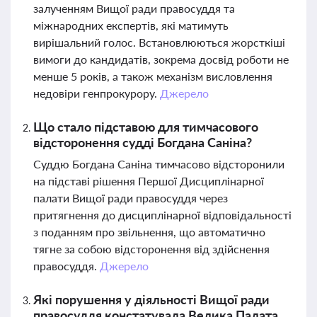
залученням Вищої ради правосуддя та
міжнародних експертів, які матимуть
вирішальний голос. Встановлюються жорсткіші
вимоги до кандидатів, зокрема досвід роботи не
менше 5 років, а також механізм висловлення
недовіри генпрокурору.
Джерело
Що стало підставою для тимчасового
відсторонення судді Богдана Саніна?
Суддю Богдана Саніна тимчасово відсторонили
на підставі рішення Першої Дисциплінарної
палати Вищої ради правосуддя через
притягнення до дисциплінарної відповідальності
з поданням про звільнення, що автоматично
тягне за собою відсторонення від здійснення
правосуддя.
Джерело
Які порушення у діяльності Вищої ради
правосуддя констатувала Велика Палата