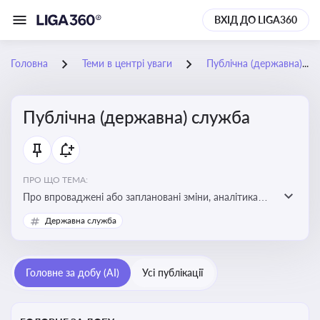
ВХІД ДО LIGA360
Головна
Теми в центрі уваги
Публічна (державна) служба
Публічна (державна) служба
ПРО ЩО ТЕМА:
Про впроваджені або заплановані зміни, аналітика
судової практики щодо держслужби, оцінка ризиків
Державна служба
для посадовців, вплив новацій на організаційну
структуру, трудові відносини в органах влади,
дотримання етичних стандартів
Головне за добу (AI)
Усі публікації