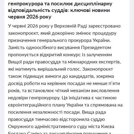
генпрокурора та посилює дисциплінарну
відповідальність суддів: ключові новини
червня 2026 року
У червні 2026 року у Верховній Раді зареєстровано
законопроєкт, який докорінно змінює процедуру
призначення генерального прокурора України.
Замість одноосібного висування Президентом
пропонується відкритий конкурс із залученням
Вищої ради правосуддя та міжнародних експертів,
які матимуть вирішальний голос. Законопроєкт
також підвищує вимоги до кандидатів, зокрема
досвід роботи на керівних посадах не менше п’яти
років, та встановлює чіткий механізм висловлення
недовіри генпрокурору. Ця ініціатива є частиною
євроінтеграційного плану України та спрямована на
посилення незалежності посади. Вища рада
правосуддя тимчасово відсторонила суддю
Окружного адміністративного суду міста Києва
Богдана Саніна за дисциплінарне порушення з