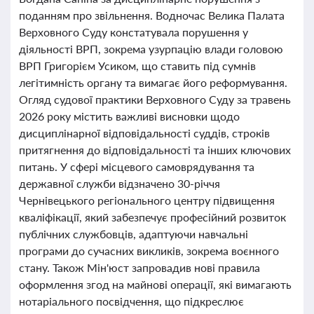
поданням про звільнення. Водночас Велика Палата
Верховного Суду констатувала порушення у
діяльності ВРП, зокрема узурпацію влади головою
ВРП Григорієм Усиком, що ставить під сумнів
легітимність органу та вимагає його реформування.
Огляд судової практики Верховного Суду за травень
2026 року містить важливі висновки щодо
дисциплінарної відповідальності суддів, строків
притягнення до відповідальності та інших ключових
питань. У сфері місцевого самоврядування та
державної служби відзначено 30-річчя
Чернівецького регіонального центру підвищення
кваліфікації, який забезпечує професійний розвиток
публічних службовців, адаптуючи навчальні
програми до сучасних викликів, зокрема воєнного
стану. Також Мін'юст запровадив нові правила
оформлення згод на майнові операції, які вимагають
нотаріального посвідчення, що підкреслює