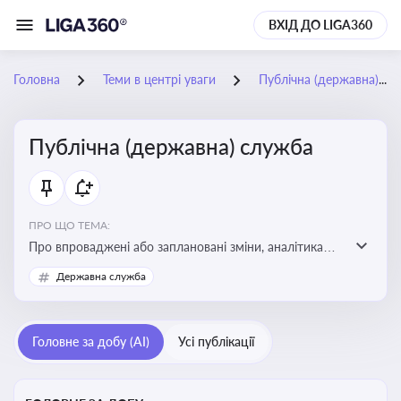
ВХІД ДО LIGA360
Головна
Теми в центрі уваги
Публічна (державна) служба
Публічна (державна) служба
ПРО ЩО ТЕМА:
Про впроваджені або заплановані зміни, аналітика
судової практики щодо держслужби, оцінка ризиків
Державна служба
для посадовців, вплив новацій на організаційну
структуру, трудові відносини в органах влади,
дотримання етичних стандартів
Головне за добу (AI)
Усі публікації