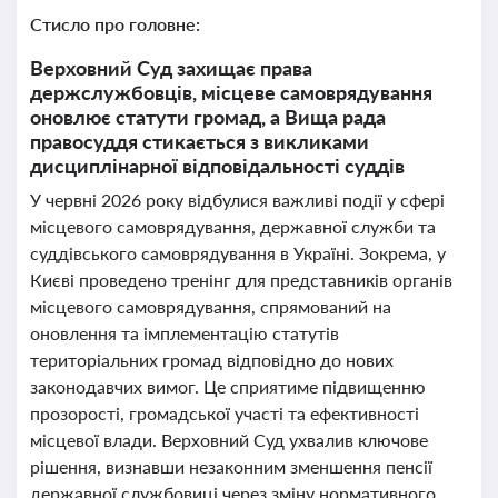
Стисло про головне:
Верховний Суд захищає права
держслужбовців, місцеве самоврядування
оновлює статути громад, а Вища рада
правосуддя стикається з викликами
дисциплінарної відповідальності суддів
У червні 2026 року відбулися важливі події у сфері
місцевого самоврядування, державної служби та
суддівського самоврядування в Україні. Зокрема, у
Києві проведено тренінг для представників органів
місцевого самоврядування, спрямований на
оновлення та імплементацію статутів
територіальних громад відповідно до нових
законодавчих вимог. Це сприятиме підвищенню
прозорості, громадської участі та ефективності
місцевої влади. Верховний Суд ухвалив ключове
рішення, визнавши незаконним зменшення пенсії
державної службовиці через зміну нормативного