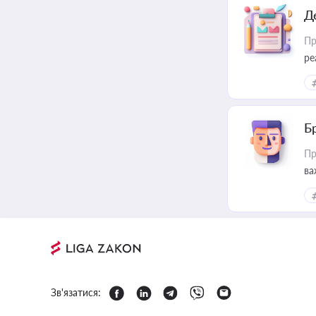
Д
Пр
ре
Б
Пр
ва
Зв'язатися: