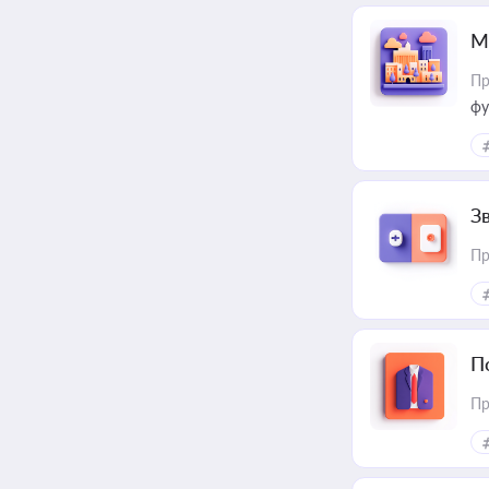
М
Пр
фу
З
Пр
П
Пр