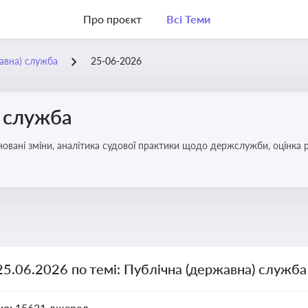
Про проєкт
Всі Теми
жавна) служба
25-06-2026
) служба
овані зміни, аналітика судової практики щодо держслужби, оцінка р
удові відносини в органах влади, дотримання етичних стандартів
25.06.2026 по темі: Публічна (державна) служба
но:
15631 джерел