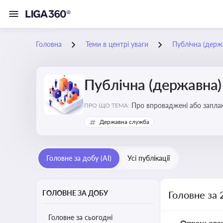
Головна
Теми в центрі уваги
Публічна (дер
Публічна (державна
Про впроваджені або заплан
ПРО ЩО ТЕМА:
організаційну структуру, тр
Державна служба
Головне за добу (AI)
Усі публікації
ГОЛОВНЕ ЗА ДОБУ
Головне за 
Головне за сьогодні
Опрацьова