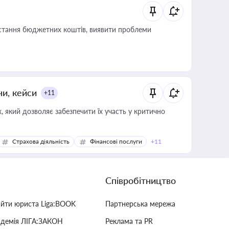
истання бюджетних коштів, виявити проблеми
ни, кейси
+11
 який дозволяє забезпечити їх участь у критично
Страхова діяльність
Фінансові послуги
+11
Співробітництво
айти юриста Liga:BOOK
Партнерська мережа
адемія ЛІГА:ЗАКОН
Реклама та PR