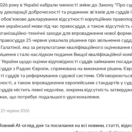
026 року в Україні набрали чинності зміни до Закону "Про су
 декларації доброчесності та родинних зв’язків для суддів і
 обов’язкове декларування відсутності корупційних правопо
я української мови під час правосуддя, а також відсутніст
ганізаційно-технічні заходи для впровадження нової форми,
правосуддя 25 червня ухвалила рішення про звільнення суд
Галатіної, яка за результатами кваліфікаційного оцінювання
рішення стало наслідком подання Вищої кваліфікаційної коміс
ї України щодо оцінки відповідності суддів займаним посад
суддя з Радою Європи, спрямована на виконання рішень Євр
ті суддів та реформування судової системи. Обговорюються
ьності, а також впровадження європейських стандартів у с
суддів містить певні недоліки, зокрема відсутність затвердж
рках, що потребує подальшого удосконалення.
,
25 червня 2026
Повний AI-огляд дня та посилання на всі новини, статті, віде