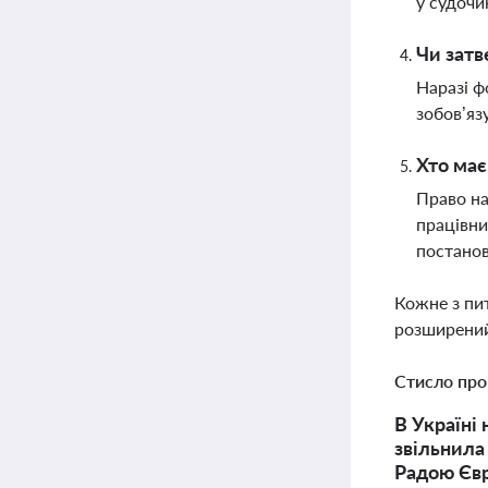
у судочи
Чи затв
Наразі ф
зобов’яз
Хто має
Право на
працівни
постано
Кожне з пи
розширений
Стисло про
В Україні
звільнила
Радою Єв