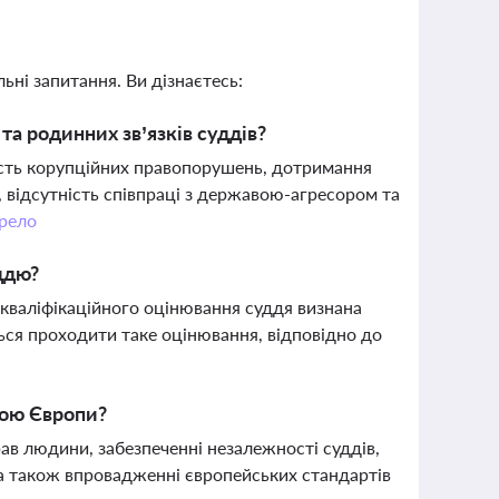
ьні запитання. Ви дізнаєтесь:
та родинних зв’язків суддів?
ість корупційних правопорушень, дотримання
, відсутність співпраці з державою-агресором та
рело
ддю?
кваліфікаційного оцінювання суддя визнана
ться проходити таке оцінювання, відповідно до
дою Європи?
ав людини, забезпеченні незалежності суддів,
а також впровадженні європейських стандартів