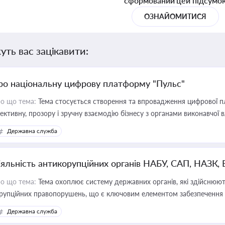
сформований цей підсумо
ОЗНАЙОМИТИСЯ
уть вас зацікавити:
ро національну цифрову платформу "Пульс"
о що тема:
Тема стосується створення та впровадження цифрової пл
ективну, прозору і зручну взаємодію бізнесу з органами виконавчої 
Державна служба
іяльність антикорупційних органів НАБУ, САП, НАЗК,
о що тема:
Тема охоплює систему державних органів, які здійснюють
рупційних правопорушень, що є ключовим елементом забезпечення п
 бізнесі
Державна служба