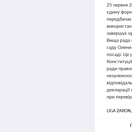
25 червня 2
єдину форму
передбачає
використанн
завершує ор
Вища рада 
суду Олени 
посаді. Це 
Конституці
ради право
незалежнос
відповідал
декларації 
при переві
LIGA ZAKON