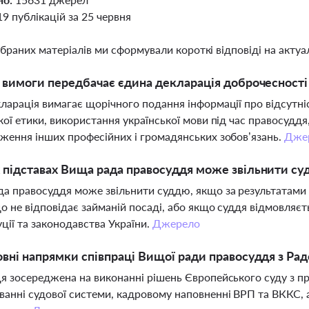
19 публікацій за 25 червня
ібраних матеріалів ми сформували короткі відповіді на актуал
і вимоги передбачає єдина декларація доброчесності 
ларація вимагає щорічного подання інформації про відсутн
кої етики, використання української мови під час правосуддя
ження інших професійних і громадянських зобов’язань.
Дже
 підставах Вища рада правосуддя може звільнити су
а правосуддя може звільнити суддю, якщо за результатами 
о не відповідає займаній посаді, або якщо суддя відмовляє
ції та законодавства України.
Джерело
овні напрямки співпраці Вищої ради правосуддя з Ра
я зосереджена на виконанні рішень Європейського суду з пр
анні судової системи, кадровому наповненні ВРП та ВККС, 