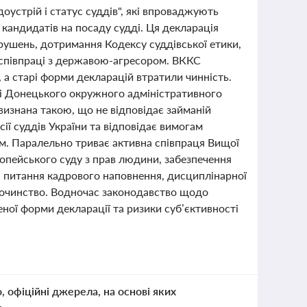
доустрій і статус суддів", які впроваджують
 кандидатів на посаду судді. Ця декларація
рушень, дотримання Кодексу суддівської етики,
ь співпраці з державою-агресором. ВККС
 а старі форми декларацій втратили чинність.
ді Донецького окружного адміністративного
 визнана такою, що не відповідає займаній
ії суддів України та відповідає вимогам
ам. Паралельно триває активна співпраця Вищої
опейського суду з прав людини, забезпечення
 питання кадрового наповнення, дисциплінарної
удочинство. Водночас законодавство щодо
еної форми декларації та ризики суб’єктивності
о, офіційні джерела, на основі яких