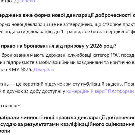
нство.
Джерело
ерджена вже форма нової декларації доброчесності 
орма нової декларації ще не затверджена, що створює практи
ує подавати декларацію до 1 травня, але без затвердженої 
 право на бронювання від призову у 2026 році?
 бронювання мають державні службовці категорії "А", посад
ки підприємств з мобілізаційними завданнями та критично в
вою КМУ №76.
Джерело
тань — це короткий підсумок змісту публікацій за день. По
 підсумок за добу доступні у
комерційній версії Платформи
 головне:
 набрали чинності нові правила декларації доброчесн
 суддю за результатами кваліфікаційного оцінювання
ропи