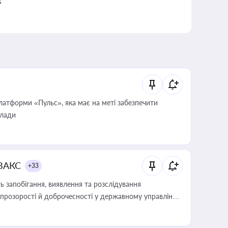
к
атформи «Пульс», яка має на меті забезпечити
влади
 ВАКС
+33
 запобігання, виявлення та розслідування
розорості й доброчесності у державному управлінні