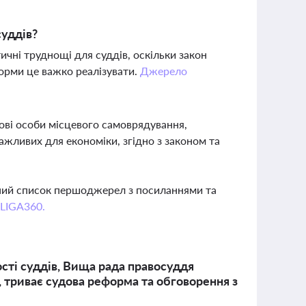
суддів?
чні труднощі для суддів, оскільки закон
форми це важко реалізувати.
Джерело
ові особи місцевого самоврядування,
ажливих для економіки, згідно з законом та
вний список першоджерел з посиланнями та
 LIGA360.
ості суддів, Вища рада правосуддя
, триває судова реформа та обговорення з