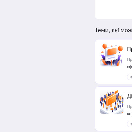
Теми, які мож
П
Пр
еф
Д
Пр
ко
та