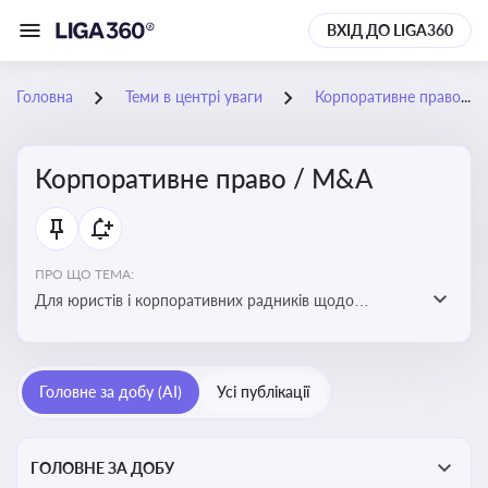
ВХІД ДО LIGA360
Головна
Теми в центрі уваги
Корпоративне право / M&A
Корпоративне право / M&A
ПРО ЩО ТЕМА:
Для юристів і корпоративних радників щодо
корпоративних договорів, спірних ситуацій,
оскарження рішень загальних зборів, прав та
обов’язків мажоритарних і міноритарних акціонерів,
Головне за добу (AI)
Усі публікації
впливу змін у правовому полі на корпоративне
управління
ГОЛОВНЕ ЗА ДОБУ