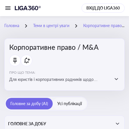
ВХІД ДО LIGA360
Головна
Теми в центрі уваги
Корпоративне право / M&A
Корпоративне право / M&A
ПРО ЩО ТЕМА:
Для юристів і корпоративних радників щодо
корпоративних договорів, спірних ситуацій,
оскарження рішень загальних зборів, прав та
обов’язків мажоритарних і міноритарних акціонерів,
Головне за добу (AI)
Усі публікації
впливу змін у правовому полі на корпоративне
управління
ГОЛОВНЕ ЗА ДОБУ