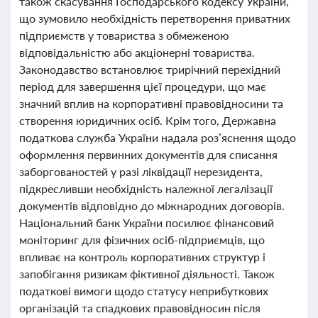
також скасування Господарського кодексу України,
що зумовило необхідність перетворення приватних
підприємств у товариства з обмеженою
відповідальністю або акціонерні товариства.
Законодавство встановлює трирічний перехідний
період для завершення цієї процедури, що має
значний вплив на корпоративні правовідносини та
створення юридичних осіб. Крім того, Державна
податкова служба України надала роз’яснення щодо
оформлення первинних документів для списання
заборгованостей у разі ліквідації нерезидента,
підкресливши необхідність належної легалізації
документів відповідно до міжнародних договорів.
Національний банк України посилює фінансовий
моніторинг для фізичних осіб-підприємців, що
впливає на контроль корпоративних структур і
запобігання ризикам фіктивної діяльності. Також
податкові вимоги щодо статусу неприбуткових
організацій та спадкових правовідносин після