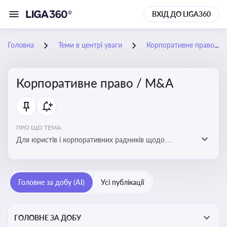
ВХІД ДО LIGA360
Головна
Теми в центрі уваги
Корпоративне право / M&A
Корпоративне право / M&A
ПРО ЩО ТЕМА:
Для юристів і корпоративних радників щодо
корпоративних договорів, спірних ситуацій,
оскарження рішень загальних зборів, прав та
обов’язків мажоритарних і міноритарних акціонерів,
Головне за добу (AI)
Усі публікації
впливу змін у правовому полі на корпоративне
управління
ГОЛОВНЕ ЗА ДОБУ