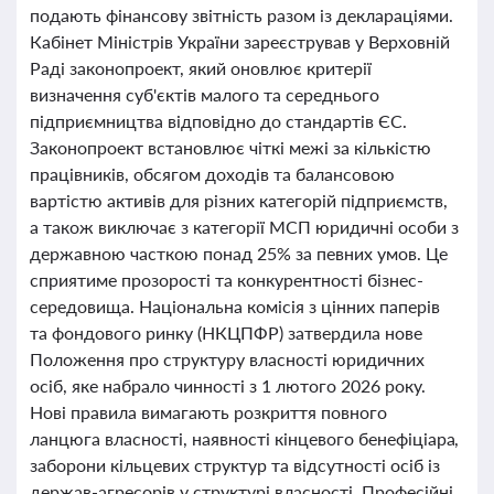
подають фінансову звітність разом із деклараціями.
Кабінет Міністрів України зареєстрував у Верховній
Раді законопроект, який оновлює критерії
визначення суб'єктів малого та середнього
підприємництва відповідно до стандартів ЄС.
Законопроект встановлює чіткі межі за кількістю
працівників, обсягом доходів та балансовою
вартістю активів для різних категорій підприємств,
а також виключає з категорії МСП юридичні особи з
державною часткою понад 25% за певних умов. Це
сприятиме прозорості та конкурентності бізнес-
середовища. Національна комісія з цінних паперів
та фондового ринку (НКЦПФР) затвердила нове
Положення про структуру власності юридичних
осіб, яке набрало чинності з 1 лютого 2026 року.
Нові правила вимагають розкриття повного
ланцюга власності, наявності кінцевого бенефіціара,
заборони кільцевих структур та відсутності осіб із
держав-агресорів у структурі власності. Професійні