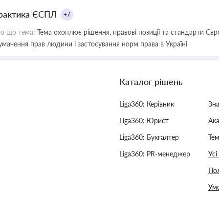
рактика ЄСПЛ
+7
о що тема:
Тема охоплює рішення, правові позиції та стандарти Євр
умачення прав людини і застосування норм права в Україні
Каталог рішень
Liga360: Керівник
Зн
Liga360: Юрист
Ак
Liga360: Бухгалтер
Тем
Liga360: PR-менеджер
Усі
Пол
Умо