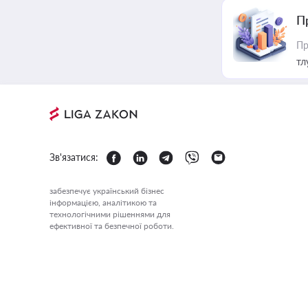
П
Пр
тл
Зв'язатися:
забезпечує український бізнес
інформацією, аналітикою та
технологічними рішеннями для
ефективної та безпечної роботи.