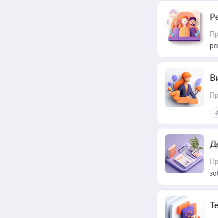
Р
Пр
ре
В
Пр
Д
Пр
зо
T