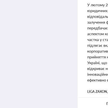
У лютому 2
юридичних 
відповідал
залучення 
передбачає 
аспектом к
частка у ст
підлягає в
корпоративн
прийняття 
Україні, що
відкриває н
інноваційн
ефективно 
LIGA ZAKON