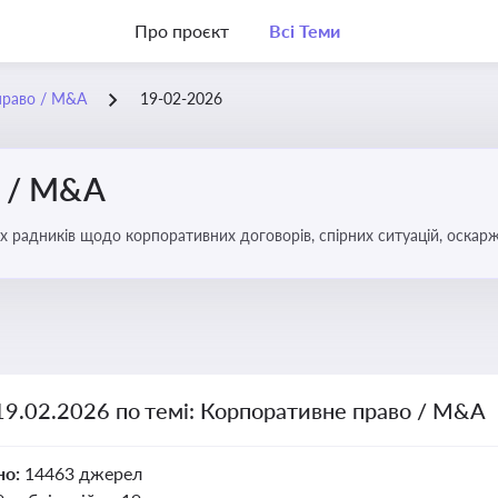
Про проєкт
Всі Теми
право / M&A
19-02-2026
о / M&A
х радників щодо корпоративних договорів, спірних ситуацій, оскарж
міноритарних акціонерів, впливу змін у правовому полі на корпорати
19.02.2026 по темі: Корпоративне право / M&A
но:
14463 джерел