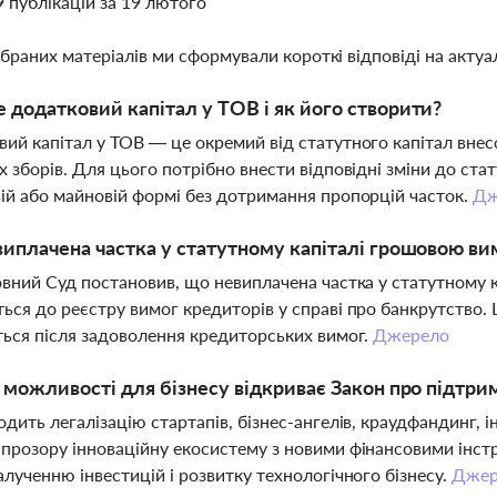
9 публікацій за 19 лютого
ібраних матеріалів ми сформували короткі відповіді на актуал
 додатковий капітал у ТОВ і як його створити?
ий капітал у ТОВ — це окремий від статутного капітал внес
х зборів. Для цього потрібно внести відповідні зміни до ста
ій або майновій формі без дотримання пропорцій часток.
Дж
виплачена частка у статутному капіталі грошовою в
овний Суд постановив, що невиплачена частка у статутному 
ься до реєстру вимог кредиторів у справі про банкрутство.
ться після задоволення кредиторських вимог.
Джерело
і можливості для бізнесу відкриває Закон про підтрим
одить легалізацію стартапів, бізнес-ангелів, краудфандинг, і
прозору інноваційну екосистему з новими фінансовими ін
алученню інвестицій і розвитку технологічного бізнесу.
Джер