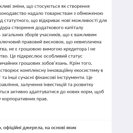
жливі зміни, що стосуються як створення
законодавство надало товариствам з обмеженою
д статутного, що відкриває нові можливості для
едура створення додаткового капіталу
 загальних зборів учасників, що є важливим
 ключовий правовий висновок, що невиплачена
иства, не є грошовою вимогою кредитора і не
ство. Це підкреслює особливий статус
вичайних грошових зобов’язань. Крім того,
і створює комплексну інноваційну екосистему в
 та інші сучасні фінансові інструменти. Це
авління, залучення інвестицій та розвитку
ться активно адаптуватися до нових норм, щоб
у корпоративних прав.
о, офіційні джерела, на основі яких