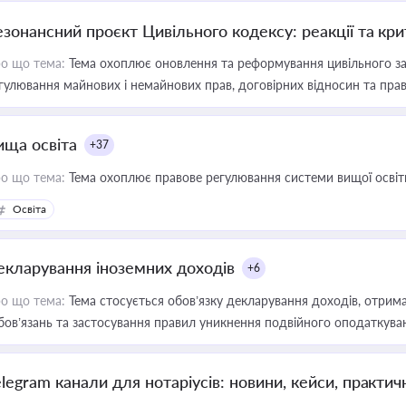
езонансний проєкт Цивільного кодексу: реакції та кр
о що тема:
Тема охоплює оновлення та реформування цивільного за
гулювання майнових і немайнових прав, договірних відносин та прав
ища освіта
+37
о що тема:
Тема охоплює правове регулювання системи вищої освіти, о
Освіта
екларування іноземних доходів
+6
о що тема:
Тема стосується обов’язку декларування доходів, отрим
бов’язань та застосування правил уникнення подвійного оподаткува
elegram канали для нотаріусів: новини, кейси, практич