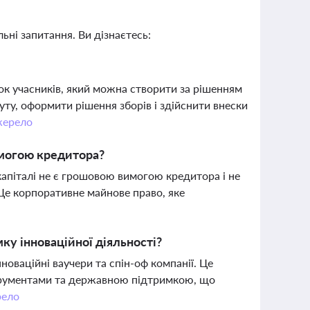
ьні запитання. Ви дізнаєтесь:
ок учасників, який можна створити за рішенням
туту, оформити рішення зборів і здійснити внески
ерело
имогою кредитора?
капіталі не є грошовою вимогою кредитора і не
 Це корпоративне майнове право, яке
ку інноваційної діяльності?
нноваційні ваучери та спін-оф компанії. Це
струментами та державною підтримкою, що
ело