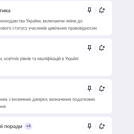
итика
конодавства України, включаючи зміни до
ового статусу учасників цивільних правовідносин
світніх рівнів та кваліфікацій в Україні
аних з іноземних джерел, визначення податкових
ння
ні поради
+4