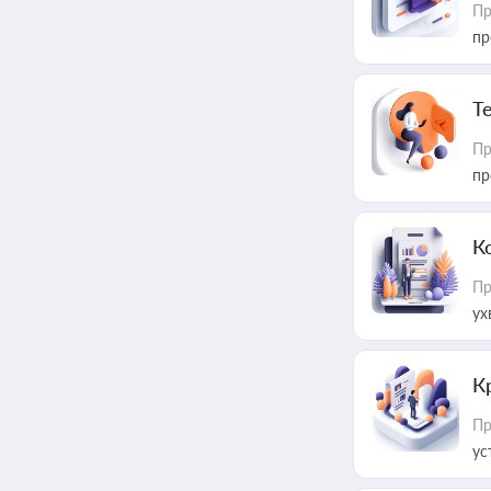
Пр
пр
T
Пр
пр
К
Пр
ух
К
Пр
ус