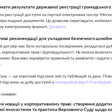
мати результати державної реєстрації громадського
ти реєстрації доступні на порталі електронних послуг Мін'ю
при поданні документів. Це дозволяє переглядати, копіюват
му електронному форматі.
Джерело
чові рекомендації для укладення безпечного шлюбн
договір має бути нотаріально посвідченим, укладатися доб
, корпоративних прав і відповідальності. Не можна включати 
нням. Важливо перевірити правильність реквізитів і надати
о
тань — це короткий підсумок змісту публікацій за день. По
 підсумок за добу доступні у
комерційній версії Платформи
 головне:
чі новації у корпоративному праві: створення додатк
ної екосистеми та практика Верховного Суду щодо к