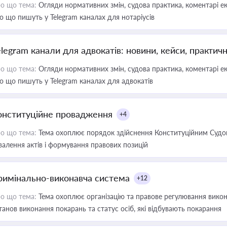
о що тема:
Огляди нормативних змін, судова практика, коментарі екс
о що пишуть у Telegram каналах для нотаріусів
elegram канали для адвокатів: новини, кейси, практич
о що тема:
Огляди нормативних змін, судова практика, коментарі екс
о що пишуть у Telegram каналах для адвокатів
онституційне провадження
+4
о що тема:
Тема охоплює порядок здійснення Конституційним Судом
валення актів і формування правових позицій
римінально-виконавча система
+12
о що тема:
Тема охоплює організацію та правове регулювання викона
танов виконання покарань та статус осіб, які відбувають покарання