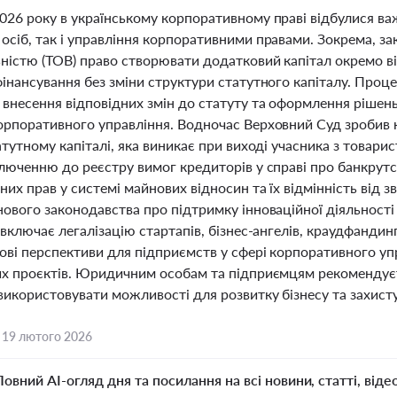
026 року в українському корпоративному праві відбулися ва
осіб, так і управління корпоративними правами. Зокрема, 
ьністю (ТОВ) право створювати додатковий капітал окремо ві
фінансування без зміни структури статутного капіталу. Проц
внесення відповідних змін до статуту та оформлення рішень
орпоративного управління. Водночас Верховний Суд зробив
атутному капіталі, яка виникає при виході учасника з товар
ключенню до реєстру вимог кредиторів у справі про банкрут
их прав у системі майнових відносин та їх відмінність від з
нового законодавства про підтримку інноваційної діяльност
 включає легалізацію стартапів, бізнес-ангелів, краудфандинг
ові перспективи для підприємств у сфері корпоративного упр
их проєктів. Юридичним особам та підприємцям рекомендує
використовувати можливості для розвитку бізнесу та захист
,
19 лютого 2026
Повний AI-огляд дня та посилання на всі новини, статті, віде