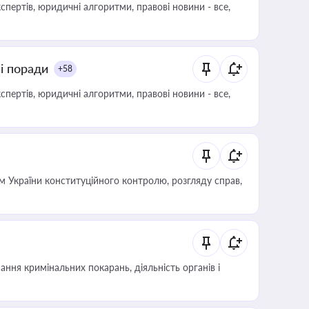
пертів, юридичні алгоритми, правові новини - все,
ні поради
+58
пертів, юридичні алгоритми, правові новини - все,
 України конституційного контролю, розгляду справ,
ння кримінальних покарань, діяльність органів і