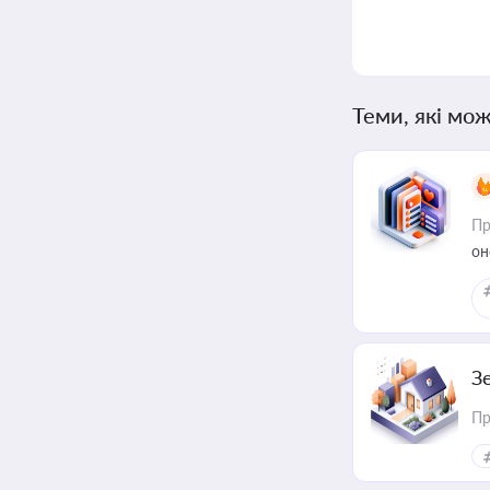
Теми, які мож
Пр
он
З
Пр