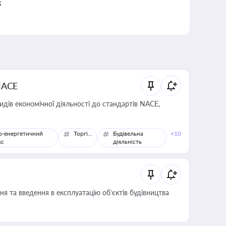
к
NACE
идів економічної діяльності до стандартів NACE,
о-енергетичний
Торгівля
Будівельна
+10
кс
діяльність
я та введення в експлуатацію об’єктів будівництва