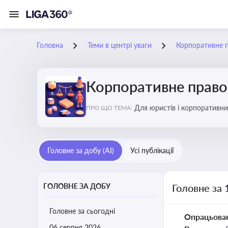
Головна
Теми в центрі уваги
Корпоративне 
Корпоративне прав
Для юристів і корпоративни
ПРО ЩО ТЕМА:
обов’язків мажоритарних і 
Головне за добу (AI)
Усі публікації
ГОЛОВНЕ ЗА ДОБУ
Головне за 
Головне за сьогодні
Опрацьова
06 серпня 2026