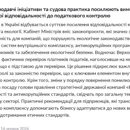
нодавчі ініціативи та судова практика посилюють ви
ої відповідальності до податкового контролю
 в Україні відбувається суттєве посилення відповідальності
а екології. Кабінет Міністрів вніс законопроєкти, які знач
ьність для компаній, що порушують екологічне законодавств
 систем внутрішнього комплаєнсу, антикорупційних програм
 ризиків та забезпечення екологічної безпеки. Водночас Верх
фактичних перевірок платників податків, наголосивши на нео
, що є підставою для перевірки. Це рішення підкреслює важ
тролі за законністю перевірок, що є ключовим елементом вн
о контролю. Крім того, зміни у порядку повернення помилко
а посаду голови правління стратегічної державної компанії
сті та антикорупційних стандартів, свідчать про загальну 
 секторі. Практичні рекомендації для підприємців, які тран
о комплаєнсу допомагають бізнесу адаптуватися до нових в
 дотримання етичних стандартів.
,
16 червня 2026