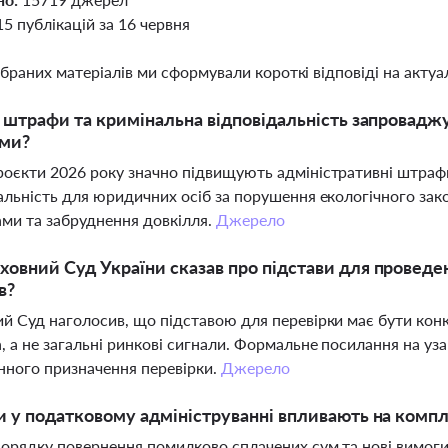
15 публікацій за 16 червня
ібраних матеріалів ми сформували короткі відповіді на актуал
і штрафи та кримінальна відповідальність запровадж
ами?
оєкти 2026 року значно підвищують адміністративні штрафи
альність для юридичних осіб за порушення екологічного за
ами та забруднення довкілля.
Джерело
овний Суд України сказав про підстави для проведе
в?
й Суд наголосив, що підставою для перевірки має бути кон
, а не загальні ринкові сигнали. Формальне посилання на узаг
нного призначення перевірки.
Джерело
и у податковому адмініструванні впливають на комп
порядку повернення помилково сплачених сум та нові вимог