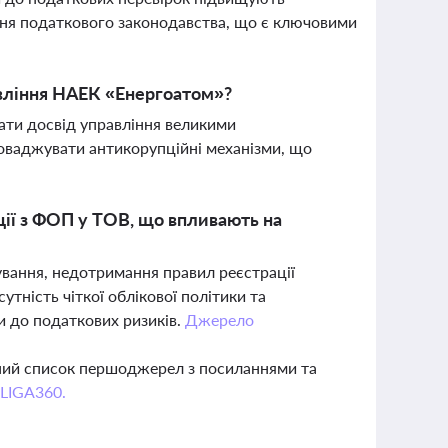
ня податкового законодавства, що є ключовими
авління НАЕК «Енергоатом»?
ати досвід управління великими
оваджувати антикорупційні механізми, що
ії з ФОП у ТОВ, що впливають на
вання, недотримання правил реєстрації
тність чіткої облікової політики та
 до податкових ризиків.
Джерело
вний список першоджерел з посиланнями та
 LIGA360.