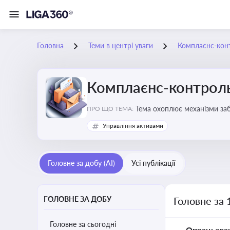
Головна
Теми в центрі уваги
Комплаєнс-конт
Комплаєнс-контроль
Тема охоплює механізми за
ПРО ЩО ТЕМА:
діяльності
Управління активами
Головне за добу (AI)
Усі публікації
ГОЛОВНЕ ЗА ДОБУ
Головне за 
Головне за сьогодні
Опрацьова