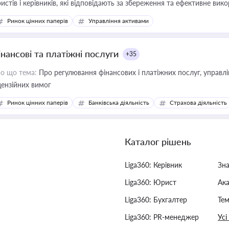
истів і керівників, які відповідають за збереження та ефективне ви
Ринок цінних паперів
Управління активами
інансові та платіжні послуги
+35
о що тема:
Про регулювання фінансових і платіжних послуг, управління коштами, приймання платежів та дотримання
цензійних вимог
Ринок цінних паперів
Банківська діяльність
Страхова діяльність
Каталог рішень
Liga360: Керівник
Зн
Liga360: Юрист
Ак
Liga360: Бухгалтер
Тем
Liga360: PR-менеджер
Усі