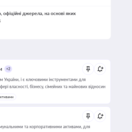
о, офіційні джерела, на основі яких
к
и
+2
м України, і є ключовими інструментами для
фері власності, бізнесу, сімейних та майнових відносин
активами
омунальними та корпоративними активами, для