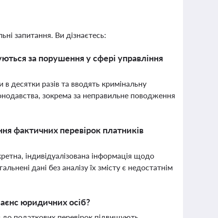
ьні запитання. Ви дізнаєтесь:
уються за порушення у сфері управління
 в десятки разів та вводять кримінальну
конодавства, зокрема за неправильне поводження
ння фактичних перевірок платників
кретна, індивідуалізована інформація щодо
альнені дані без аналізу їх змісту є недостатнім
лаєнс юридичних осіб?
и до податкових перевірок підвищують