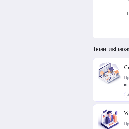
Теми, які мож
Є
Пр
юр
У
Пр