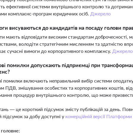
ть ефективної системи внутрішнього контролю та дотриман
ами комплаєнс-програм юридичних осіб.
Джерело
оги висуваються до кандидатів на посаду голови пр
и мають відповідати високим стандартам доброчесності, м
ствами, володіти стратегічним мисленням та здатністю впр
ає сучасні вимоги до корпоративного комплаєнсу.
Джерело
ові помилки допускають підприємці при трансформац
єнс?
 помилки включають неправильний вибір системи оподатку
м ПДВ, змішування особистих та корпоративних коштів, відсу
ання процедур внутрішнього контролю, що може призвести
тань — це короткий підсумок змісту публікацій за день. По
 підсумок за добу доступні у
комерційній версії Платформи
 головне: