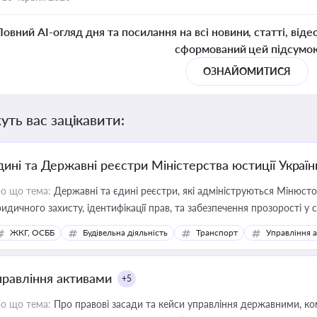
Повний AI-огляд дня та посилання на всі новини, статті, віде
сформований цей підсумо
ОЗНАЙОМИТИСЯ
уть вас зацікавити:
дині та Державні реєстри Міністерства юстиції Україн
о що тема:
Державні та єдині реєстри, які адмініструються Мінюсто
идичного захисту, ідентифікації прав, та забезпечення прозорості у с
ЖКГ, ОСББ
Будівельна діяльність
Транспорт
Управління 
правління активами
+5
о що тема:
Про правові засади та кейси управління державними, к