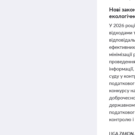
Нові зако
екологічн
У 2026 році
відходами т
відповідал
ефективних
мінімізації
проведення 
інформації
суду у кон
податковог
конкурсу н
доброчесно
державному
податковог
контролю і
LIGA ZAKON