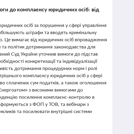
моги до комплаєнсу юридичних осіб: від
 юридичних осіб за порушення у сфері управління
но збільшують штрафи та вводять кримінальну
о. Це вимагає від юридичних осіб впровадження
 та політик дотримання законодавства для
овний Суд України уточнив вимоги до підстав
бхідності конкретизації та індивідуалізації
ливість дотримання процедурних норм і ролі
утрішнього комплаєнсу юридичних осіб у сфері
во сплачених сум податків, а також оголошення
 «Енергоатом» з високими вимогами до
тенденцію посилення комплаєнс-контролю в
сформуються з ФОП у ТОВ, та вебінари з
икликів та посилювати внутрішні системи