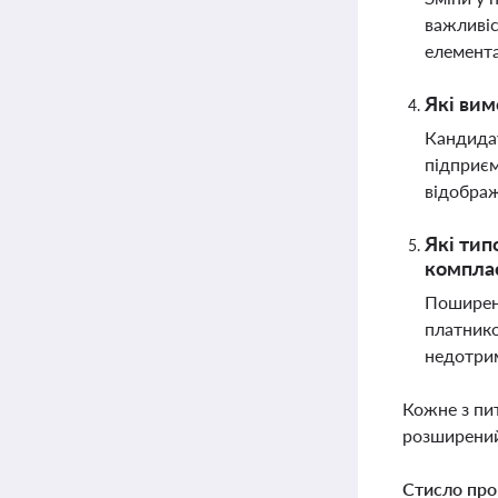
важливіс
елемент
Які вим
Кандидат
підприєм
відображ
Які тип
компла
Поширені
платнико
недотрим
Кожне з пи
розширений
Стисло про