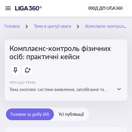
ВХІД ДО LIGA360
Головна
Теми в центрі уваги
Комплаєнс-контроль фізичних осіб: практичні кейси
Комплаєнс-контроль фізичних
осіб: практичні кейси
ПРО ЩО ТЕМА:
Тема охоплює системи виявлення, запобігання та
реагування на порушення законодавства фізичними
особами, особливо у фінансовій та договірній сферах
Головне за добу (AI)
Усі публікації