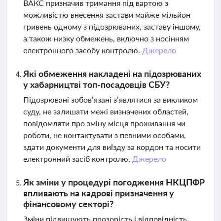
ВАКС призначив тримання під вартою з
можливістю внесення застави майже мільйон
гривень одному з підозрюваних, заставу іншому,
а також низку обмежень, включно з носінням
електронного засобу контролю.
Джерело
Які обмеження накладені на підозрюваних
у хабарництві топ-посадовців СБУ?
Підозрювані зобов’язані з’являтися за викликом
суду, не залишати межі визначених областей,
повідомляти про зміну місця проживання чи
роботи, не контактувати з певними особами,
здати документи для виїзду за кордон та носити
електронний засіб контролю.
Джерело
Як зміни у процедурі погодження НКЦПФР
впливають на кадрові призначення у
фінансовому секторі?
Зміни підвищують прозорість і відповідність