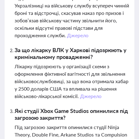
Укрзалізниці на військову службу всупереч чинній
броні та відстрочці, скасував наказ про призов і
зобов’язав військову частину звільнити його,
оскільки відсутні правові підстави для
проходження служби.
Джерело
За що лікарку ВЛК у Харкові підозрюють у
кримінальному провадженні?
Лікарку підозрюють у організації схеми з
оформлення фіктивної вагітності для звільнення
військовослужбовиці, за що вона отримала хабар
у 2500 доларів США та впливала на рішення
військово-лікарської комісії.
Джерело
Які студії Xbox Game Studios опинилися під
загрозою закриття?
Під загрозою закриття опинилися студії Ninja
Theory, Double Fine, Arkane Studios та Compulsion