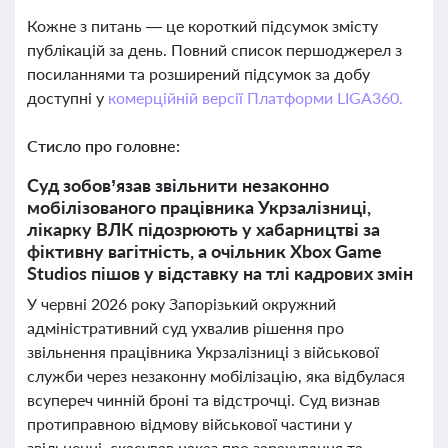
Кожне з питань — це короткий підсумок змісту
публікацій за день. Повний список першоджерел з
посиланнями та розширений підсумок за добу
доступні у
комерційній версії Платформи LIGA360.
Стисло про головне:
Суд зобов’язав звільнити незаконно
мобілізованого працівника Укрзалізниці,
лікарку ВЛК підозрюють у хабарництві за
фіктивну вагітність, а очільник Xbox Game
Studios пішов у відставку на тлі кадрових змін
У червні 2026 року Запорізький окружний
адміністративний суд ухвалив рішення про
звільнення працівника Укрзалізниці з військової
служби через незаконну мобілізацію, яка відбулася
всупереч чинній броні та відстрочці. Суд визнав
протиправною відмову військової частини у
звільненні, скасував наказ про зарахування та