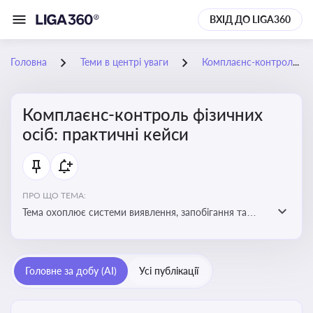
ВХІД ДО LIGA360
Головна
Теми в центрі уваги
Комплаєнс-контроль фізичних осіб: практичні кейси
Комплаєнс-контроль фізичних
осіб: практичні кейси
ПРО ЩО ТЕМА:
Тема охоплює системи виявлення, запобігання та
реагування на порушення законодавства фізичними
особами, особливо у фінансовій та договірній сферах
Головне за добу (AI)
Усі публікації