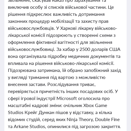
виключив особу зі списків військової частини. Це
рішення підкреслює важливість дотримання
законних процедур мобілізації та захисту прав
військовослужбовців. У Харкові лікарку військово-
лікарської комісії підозрюють у створенні схеми з
оформлення фіктивної вагітності для звільнення
військовослужбовиці. За хабар у 2500 доларів США
вона організувала підробку медичних документів та
впливала на рішення військово-лікарської комісії.
Підозрювана затримана, їй обрано запобіжний захід
у вигляді тримання під вартою з можливістю
внесення застави. Розслідування триває,
перевіряється причетність інших посадових осіб. У
сфері ігрової індустрії Microsoft оголосила про
масштабні кадрові зміни: очільник Xbox Game
Studios Крейг Дункан пішов у відставку, а кілька
відомих студій, серед яких Ninja Theory, Double Fine
та Arkane Studios, опинилися під загрозою закриття.