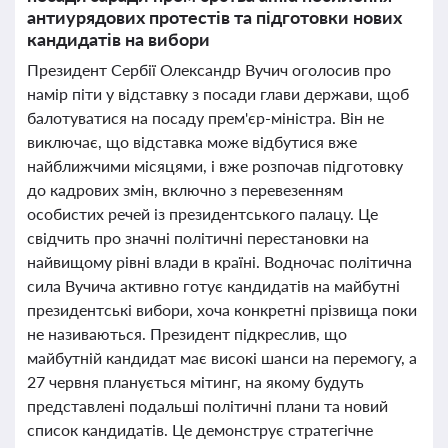
антиурядових протестів та підготовки нових
кандидатів на вибори
Президент Сербії Олександр Вучич оголосив про
намір піти у відставку з посади глави держави, щоб
балотуватися на посаду прем'єр-міністра. Він не
виключає, що відставка може відбутися вже
найближчими місяцями, і вже розпочав підготовку
до кадрових змін, включно з перевезенням
особистих речей із президентського палацу. Це
свідчить про значні політичні перестановки на
найвищому рівні влади в країні. Водночас політична
сила Вучича активно готує кандидатів на майбутні
президентські вибори, хоча конкретні прізвища поки
не називаються. Президент підкреслив, що
майбутній кандидат має високі шанси на перемогу, а
27 червня планується мітинг, на якому будуть
представлені подальші політичні плани та новий
список кандидатів. Це демонструє стратегічне