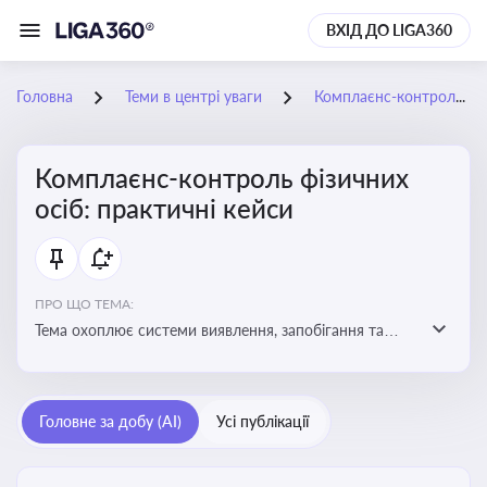
ВХІД ДО LIGA360
Головна
Теми в центрі уваги
Комплаєнс-контроль фізичних осіб: практичні кейси
Комплаєнс-контроль фізичних
осіб: практичні кейси
ПРО ЩО ТЕМА:
Тема охоплює системи виявлення, запобігання та
реагування на порушення законодавства фізичними
особами, особливо у фінансовій та договірній сферах
Головне за добу (AI)
Усі публікації