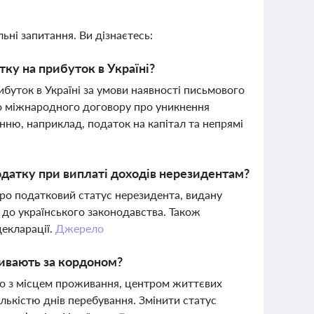
ьні запитання. Ви дізнаєтесь:
ку на прибуток в Україні?
буток в Україні за умови наявності письмового
о міжнародного договору про уникнення
нню, наприклад, податок на капітал та непрямі
одатку при виплаті доходів нерезидентам?
про податковий статус нерезидента, видану
 до українського законодавства. Також
екларації.
Джерело
живають за кордоном?
но з місцем проживання, центром життєвих
кількістю днів перебування. Змінити статус