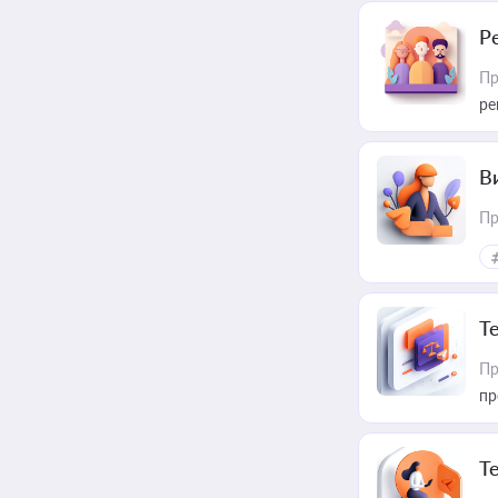
Р
Пр
ре
В
Пр
T
Пр
пр
T