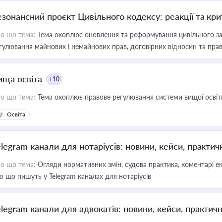
езонансний проєкт Цивільного кодексу: реакції та кр
о що тема:
Тема охоплює оновлення та реформування цивільного за
гулювання майнових і немайнових прав, договірних відносин та прав
ища освіта
+10
о що тема:
Тема охоплює правове регулювання системи вищої освіти, о
Освіта
elegram канали для нотаріусів: новини, кейси, практич
о що тема:
Огляди нормативних змін, судова практика, коментарі екс
о що пишуть у Telegram каналах для нотаріусів
elegram канали для адвокатів: новини, кейси, практич