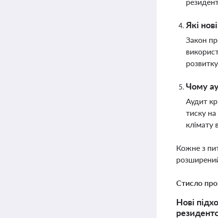
резидент
Які нов
Закон пр
використ
розвитку
Чому ау
Аудит кр
тиску на
клімату в
Кожне з пи
розширений
Стисло про
Нові підх
резидентс