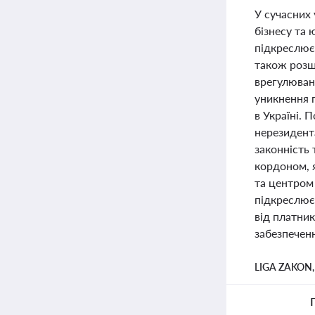
У сучасних 
бізнесу та
підкреслює
також розш
врегулюван
уникнення 
в Україні.
нерезидент
законність 
кордоном, я
та центром
підкреслює
від платник
забезпечен
LIGA ZAKON