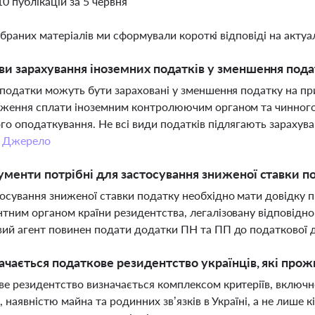
10 публікацій за 5 червня
ібраних матеріалів ми сформували короткі відповіді на актуал
ви зарахування іноземних податків у зменшення подат
 податки можуть бути зараховані у зменшення податку на при
дження сплати іноземним контролюючим органом та чинног
го оподаткування. Не всі види податків підлягають зарахува
.
Джерело
ументи потрібні для застосування зниженої ставки п
осування зниженої ставки податку необхідно мати довідку 
тним органом країни резидентства, легалізовану відповідно
ий агент повинен подати додатки ПН та ПП до податкової д
ачається податкове резидентство українців, які про
е резидентство визначається комплексом критеріїв, включ
в, наявністю майна та родинних зв’язків в Україні, а не лише 