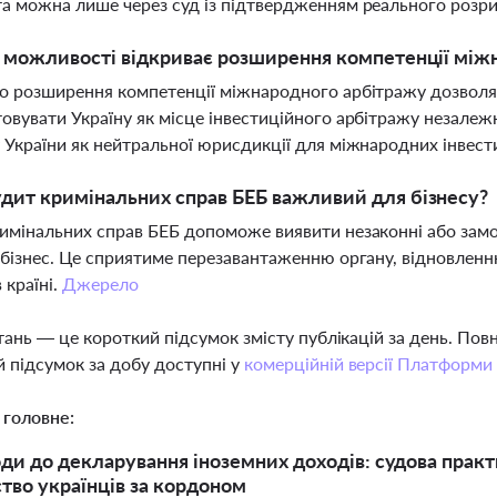
а можна лише через суд із підтвердженням реального розрив
і можливості відкриває розширення компетенції міжн
о розширення компетенції міжнародного арбітражу дозволяє
овувати Україну як місце інвестиційного арбітражу незалежн
 України як нейтральної юрисдикції для міжнародних інвест
дит кримінальних справ БЕБ важливий для бізнесу?
имінальних справ БЕБ допоможе виявити незаконні або замо
 бізнес. Це сприятиме перезавантаженню органу, відновленн
 країні.
Джерело
тань — це короткий підсумок змісту публікацій за день. По
 підсумок за добу доступні у
комерційній версії Платформи
 головне:
оди до декларування іноземних доходів: судова прак
тво українців за кордоном