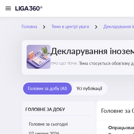
Головна
Теми в центрі уваги
Декларування і
Декларування інозе
Тема стосується обов’язку 
ПРО ЩО ТЕМА:
уникнення подвійного опод
Головне за добу (AI)
Усі публікації
ГОЛОВНЕ ЗА ДОБУ
Головне за 
Головне за сьогодні
Опрацьова
07 серпня 2026