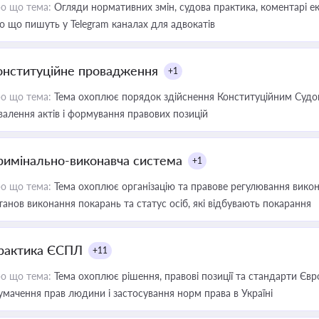
о що тема:
Огляди нормативних змін, судова практика, коментарі екс
о що пишуть у Telegram каналах для адвокатів
онституційне провадження
+1
о що тема:
Тема охоплює порядок здійснення Конституційним Судом
валення актів і формування правових позицій
римінально-виконавча система
+1
о що тема:
Тема охоплює організацію та правове регулювання викона
танов виконання покарань та статус осіб, які відбувають покарання
рактика ЄСПЛ
+11
о що тема:
Тема охоплює рішення, правові позиції та стандарти Євр
умачення прав людини і застосування норм права в Україні