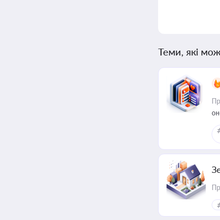
Теми, які мож
Пр
он
З
Пр