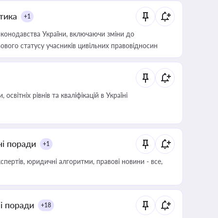
итика
+1
конодавства України, включаючи зміни до
ового статусу учасників цивільних правовідносин
світніх рівнів та кваліфікацій в Україні
ні поради
+1
пертів, юридичні алгоритми, правові новини - все,
ні поради
+18