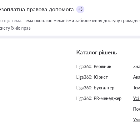
езоплатна правова допомога
+3
о що тема:
Тема охоплює механізми забезпечення доступу громадян
хисту їхніх прав
Каталог рішень
Liga360: Керівник
Зн
Liga360: Юрист
Ак
Liga360: Бухгалтер
Тем
Liga360: PR-менеджер
Усі
Пол
Умо