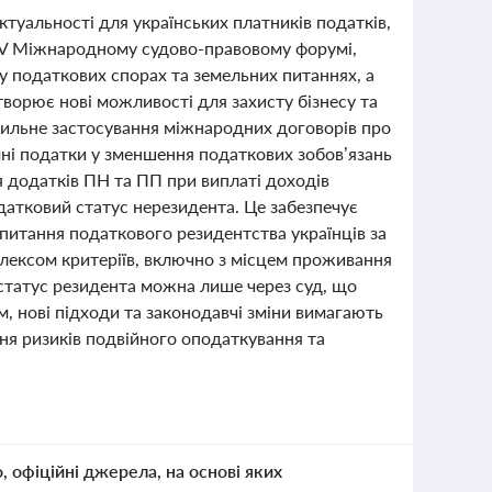
туальності для українських платників податків,
XIV Міжнародному судово-правовому форумі,
у податкових спорах та земельних питаннях, а
ворює нові можливості для захисту бізнесу та
вильне застосування міжнародних договорів про
ні податки у зменшення податкових зобов’язань
я додатків ПН та ПП при виплаті доходів
атковий статус нерезидента. Це забезпечує
 питання податкового резидентства українців за
плексом критеріїв, включно з місцем проживання
 статус резидента можна лише через суд, що
, нові підходи та законодавчі зміни вимагають
ння ризиків подвійного оподаткування та
о, офіційні джерела, на основі яких