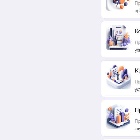
Пр
пр
К
Пр
ух
К
Пр
ус
П
Пр
тл