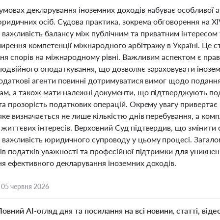
умовах декларування іноземних доходів набуває особливої ак
 юридичних осіб. Судова практика, зокрема обговорення на 
 важливість балансу між публічним та приватним інтересом 
ирення компетенції міжнародного арбітражу в Україні. Це ст
ня спорів на міжнародному рівні. Важливим аспектом є пра
подвійного оподаткування, що дозволяє зараховувати інозем
 Податкові агенти повинні дотримуватися вимог щодо поданн
ам, а також мати належні документи, що підтверджують под
та прозорість податкових операцій. Окрему увагу привертає
ке визначається не лише кількістю днів перебування, а ком
 життєвих інтересів. Верховний Суд підтвердив, що змінити
 важливість юридичного супроводу у цьому процесі. Загалом
ів податків уважності та професійної підтримки для уникне
ня ефективного декларування іноземних доходів.
,
05 червня 2026
Повний AI-огляд дня та посилання на всі новини, статті, віде