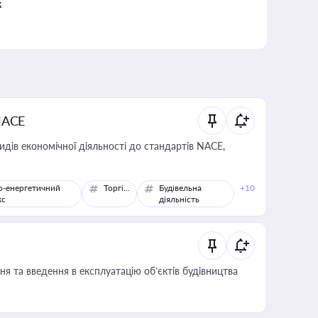
к
NACE
идів економічної діяльності до стандартів NACE,
о-енергетичний
Торгівля
Будівельна
+10
кс
діяльність
я та введення в експлуатацію об’єктів будівництва