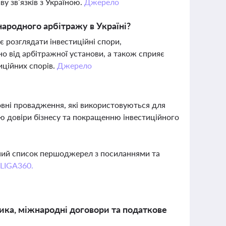
у зв’язків з Україною.
Джерело
ародного арбітражу в Україні?
 розглядати інвестиційні спори,
о від арбітражної установи, а також сприяє
иційних спорів.
Джерело
вні провадження, які використовуються для
ю довіри бізнесу та покращенню інвестиційного
вний список першоджерел з посиланнями та
 LIGA360.
тика, міжнародні договори та податкове