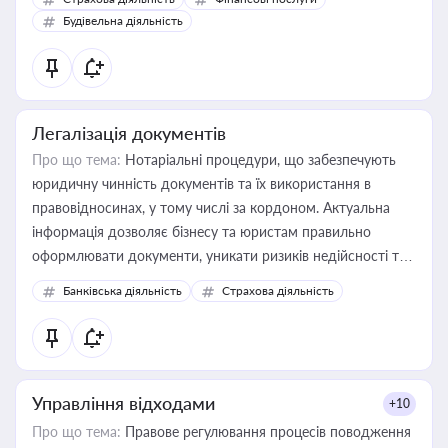
бухгалтера під час оподаткування, приватизації, оренди
Будівельна діяльність
державного майна, корпоративних угод і перевірки
статусу суб'єктів оціночної діяльності
Легалізація документів
Про що тема:
Нотаріальні процедури, що забезпечують
юридичну чинність документів та їх використання в
правовідносинах, у тому числі за кордоном. Актуальна
інформація дозволяє бізнесу та юристам правильно
оформлювати документи, уникати ризиків недійсності та
забезпечувати їх належне прийняття органами влади та
Банківська діяльність
Страхова діяльність
контрагентами
Управління відходами
+10
Про що тема:
Правове регулювання процесів поводження