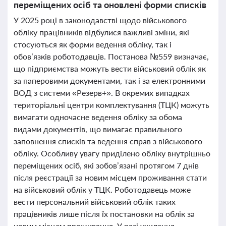
переміщених осіб та оновлені форми списків
У 2025 році в законодавстві щодо військового
обліку працівників відбулися важливі зміни, які
стосуються як форми ведення обліку, так і
обов’язків роботодавців. Постанова №559 визначає,
що підприємства можуть вести військовий облік як
за паперовими документами, так і за електронними
ВОД з системи «Резерв+». В окремих випадках
територіальні центри комплектування (ТЦК) можуть
вимагати одночасне ведення обліку за обома
видами документів, що вимагає правильного
заповнення списків та ведення справ з військового
обліку. Особливу увагу приділено обліку внутрішньо
переміщених осіб, які зобов’язані протягом 7 днів
після реєстрації за новим місцем проживання стати
на військовий облік у ТЦК. Роботодавець може
вести персональний військовий облік таких
працівників лише після їх постановки на облік за
новим місцем проживання. У разі ухилення