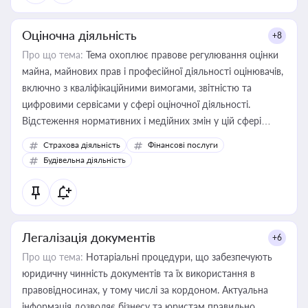
Оціночна діяльність
+8
Про що тема:
Тема охоплює правове регулювання оцінки
майна, майнових прав і професійної діяльності оцінювачів,
включно з кваліфікаційними вимогами, звітністю та
цифровими сервісами у сфері оціночної діяльності.
Відстеження нормативних і медійних змін у цій сфері
корисне для власника бізнесу, керівника, юриста або
Страхова діяльність
Фінансові послуги
бухгалтера під час оподаткування, приватизації, оренди
Будівельна діяльність
державного майна, корпоративних угод і перевірки
статусу суб'єктів оціночної діяльності
Легалізація документів
+6
Про що тема:
Нотаріальні процедури, що забезпечують
юридичну чинність документів та їх використання в
правовідносинах, у тому числі за кордоном. Актуальна
інформація дозволяє бізнесу та юристам правильно