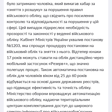
було затримано чоловіка, який вимагав хабар за
«зняття з розшуку» за порушення правил
військового обліку, що свідчить про посилення
контролю та відповідальності за порушення у цій
сфері. Цей випадок підкреслює необхідність
прозорості та законності у веденні військового
обліку. Кабінет Міністрів України ухвалив постанову
№1203, яка спрощує процедуру постановки на
військовий облік та зняття з нього. Відтепер юнаки
17 років можуть ставати на облік дистанційно через
мобільний застосунок «Резерв+», що значно
полегшує процес. Також автоматична постановка на
облік для чоловіків віком від 25 до 60 років
відбувається на основі даних державних реєстрів,
що підвищує ефективність та точність обліку.
Міністерство оборони впроваджує автоматизацію
військового обліку, надаючи територіальним
центрам комплектування доступ до широкого
спектру інформації про військовозобов’язаних,