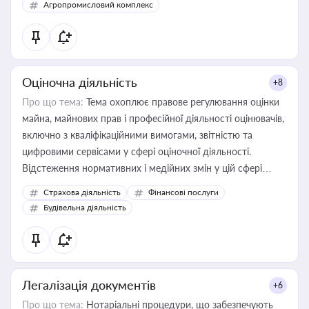
Агропромисловий комплекс
Оціночна діяльність
+8
Про що тема:
Тема охоплює правове регулювання оцінки
майна, майнових прав і професійної діяльності оцінювачів,
включно з кваліфікаційними вимогами, звітністю та
цифровими сервісами у сфері оціночної діяльності.
Відстеження нормативних і медійних змін у цій сфері
корисне для власника бізнесу, керівника, юриста або
Страхова діяльність
Фінансові послуги
бухгалтера під час оподаткування, приватизації, оренди
Будівельна діяльність
державного майна, корпоративних угод і перевірки
статусу суб'єктів оціночної діяльності
Легалізація документів
+6
Про що тема:
Нотаріальні процедури, що забезпечують