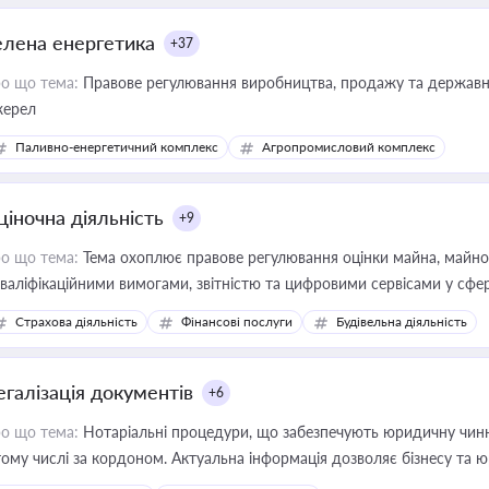
елена енергетика
+37
о що тема:
Правове регулювання виробництва, продажу та державної
ерел
Паливно-енергетичний комплекс
Агропромисловий комплекс
ціночна діяльність
+9
о що тема:
Тема охоплює правове регулювання оцінки майна, майнови
кваліфікаційними вимогами, звітністю та цифровими сервісами у сфер
дійних змін у цій сфері корисне для власника бізнесу, керівника, юр
Страхова діяльність
Фінансові послуги
Будівельна діяльність
иватизації, оренди державного майна, корпоративних угод і перевірки
егалізація документів
+6
о що тема:
Нотаріальні процедури, що забезпечують юридичну чинні
тому числі за кордоном. Актуальна інформація дозволяє бізнесу т
зиків недійсності та забезпечувати їх належне прийняття органами 