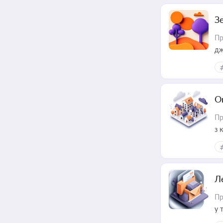
З
Пр
дж
О
Пр
з 
ме
пр
Л
Пр
у 
ри