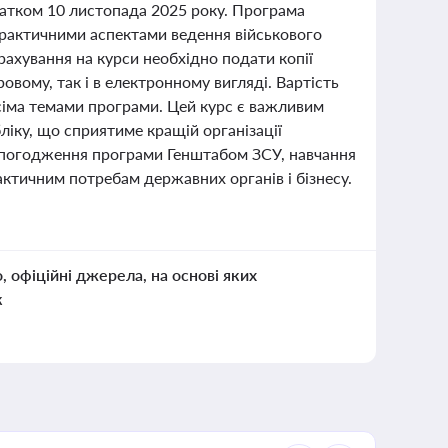
чатком 10 листопада 2025 року. Програма
рактичними аспектами ведення військового
рахування на курси необхідно подати копії
ровому, так і в електронному вигляді. Вартість
всіма темами програми. Цей курс є важливим
ліку, що сприятиме кращій організації
чи погодження програми Генштабом ЗСУ, навчання
актичним потребам державних органів і бізнесу.
о, офіційні джерела, на основі яких
к