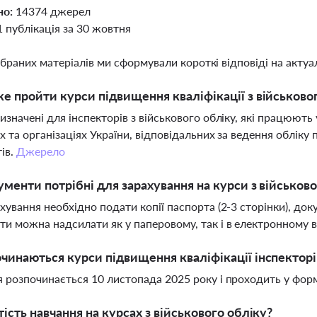
но:
14374 джерел
1 публікація за 30 жовтня
ібраних матеріалів ми сформували короткі відповіді на актуал
е пройти курси підвищення кваліфікації з військово
изначені для інспекторів з військового обліку, які працюють
х та організаціях України, відповідальних за ведення обліку 
тів.
Джерело
ументи потрібні для зарахування на курси з військов
хування необхідно подати копії паспорта (2-3 сторінки), док
и можна надсилати як у паперовому, так і в електронному в
чинаються курси підвищення кваліфікації інспекторів
 розпочинається 10 листопада 2025 року і проходить у фор
тість навчання на курсах з військового обліку?