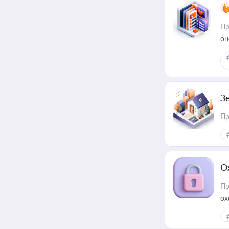
Пр
он
З
Пр
О
Пр
ох