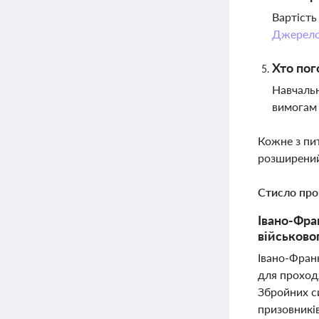
Вартість
Джерел
Хто пог
Навчальн
вимогам 
Кожне з пи
розширений
Стисло про
Івано-Фра
військово
Івано-Франк
для проход
Збройних си
призовників