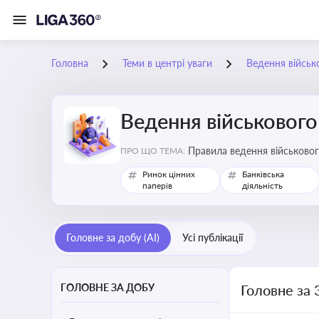
Головна
Теми в центрі уваги
Ведення військ
Ведення військового
Правила ведення військовог
ПРО ЩО ТЕМА:
Ринок цінних
Банківська
паперів
діяльність
Головне за добу (AI)
Усі публікації
ГОЛОВНЕ ЗА ДОБУ
Головне за 