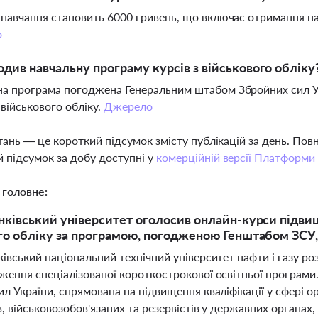
 навчання становить 6000 гривень, що включає отримання на
о
одив навчальну програму курсів з військового обліку
а програма погоджена Генеральним штабом Збройних сил Укр
військового обліку.
Джерело
тань — це короткий підсумок змісту публікацій за день. По
 підсумок за добу доступні у
комерційній версії Платформи
 головне:
нківський університет оголосив онлайн-курси підвище
го обліку за програмою, погодженою Генштабом ЗСУ, 
івський національний технічний університет нафти і газу роз
ження спеціалізованої короткострокової освітньої програм
л України, спрямована на підвищення кваліфікації у сфері о
, військовозобов'язаних та резервістів у державних органах, 