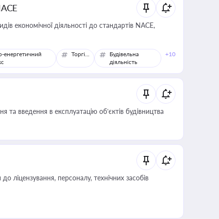
NACE
идів економічної діяльності до стандартів NACE,
о-енергетичний
Торгівля
Будівельна
+10
кс
діяльність
я та введення в експлуатацію об’єктів будівництва
о ліцензування, персоналу, технічних засобів