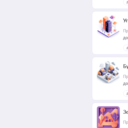
У
Пр
до
Б
Пр
до
З
Пр