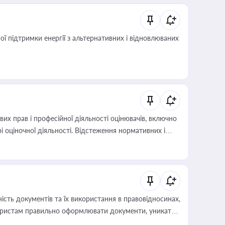
 підтримки енергії з альтернативних і відновлюваних
х прав і професійної діяльності оцінювачів, включно
і оціночної діяльності. Відстеження нормативних і
иста або бухгалтера під час оподаткування,
 статусу суб'єктів оціночної діяльності
сть документів та їх використання в правовідносинах,
а юристам правильно оформлювати документи, уникати
влади та контрагентами