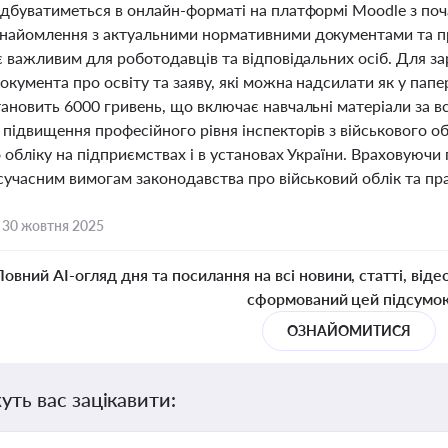
ідбуватиметься в онлайн-форматі на платформі Moodle з по
найомлення з актуальними нормативними документами та п
є важливим для роботодавців та відповідальних осіб. Для за
окумента про освіту та заяву, які можна надсилати як у папе
тановить 6000 гривень, що включає навчальні матеріали за 
підвищення професійного рівня інспекторів з військового об
о обліку на підприємствах і в установах України. Враховую
сучасним вимогам законодавства про військовий облік та пр
,
30 жовтня 2025
Повний AI-огляд дня та посилання на всі новини, статті, віде
сформований цей підсумо
ОЗНАЙОМИТИСЯ
уть вас зацікавити: