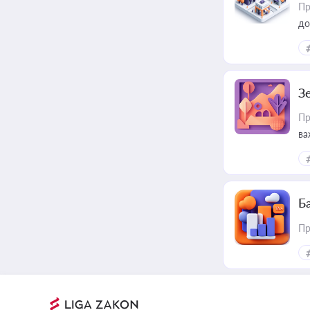
Пр
до
З
Пр
ва
ре
Ба
Пр