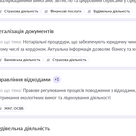
кваліфікаційними вимогами, звітністю та цифровими сервісами у сфер
дійних змін у цій сфері корисне для власника бізнесу, керівника, юр
Страхова діяльність
Фінансові послуги
Будівельна діяльність
иватизації, оренди державного майна, корпоративних угод і перевірки
егалізація документів
о що тема:
Нотаріальні процедури, що забезпечують юридичну чинні
тому числі за кордоном. Актуальна інформація дозволяє бізнесу т
зиків недійсності та забезпечувати їх належне прийняття органами 
Банківська діяльність
Страхова діяльність
правління відходами
+1
о що тема:
Правове регулювання процесів поводження з відходами, 
тримання екологічних вимог та ліцензування діяльності
ЖКГ, ОСББ
удівельна діяльність