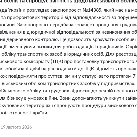
й облік та спрощує звітність щодо військового облік
ада України розглядає законопроєкт №14385, який має на ме
та прифронтових територій від відповідальності за порушен
дносини. Законопроєкт передбачає значне спрощення трудов
вільнення від юридичної відповідальності за невиконання обо
ня державного контролю. Це дозволить врахувати особливі у
ації, зменшуючи ризики для роботодавців і працівників. Ок
 обліку транспортних засобів юридичних осіб. Для реєстрац
ійськового комісаріату (ТЦК) про постановку транспортного з
 зобов’язані двічі на рік подавати до ТЦК відомість про ная
акож повідомляти про суттєві зміни у статусі авто протягом 
 військовим обліком транспортних засобів у підприємствах. 
ійськового обліку та трудових відносин до реалій воєнного
для бізнесу в умовах війни. Вони допомагають уникнути зайв
окупованих територіях і спрощують процедури військового о
ної готовності країни.
,
19 лютого 2026