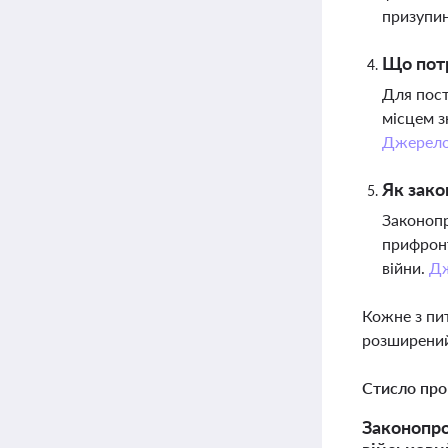
призупин
Що потр
Для пост
місцем з
Джерел
Як зако
Законопр
прифронт
війни.
Д
Кожне з пи
розширений
Стисло про
Законопро