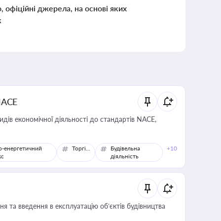
о, офіційні джерела, на основі яких
к
NACE
идів економічної діяльності до стандартів NACE,
о-енергетичний
Торгівля
Будівельна
+10
кс
діяльність
я та введення в експлуатацію об’єктів будівництва