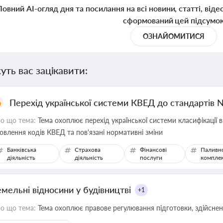
Повний AI-огляд дня та посилання на всі новини, статті, віде
сформований цей підсумо
ОЗНАЙОМИТИСЯ
уть вас зацікавити:
Перехід української системи КВЕД до стандартів 
о що тема:
Тема охоплює перехід української системи класифікації в
овлення кодів КВЕД та пов'язані нормативні зміни
Банківська
Страхова
Фінансові
Паливн
діяльність
діяльність
послуги
компле
емельні відносини у будівництві
+1
о що тема:
Тема охоплює правове регулювання підготовки, здійсненн