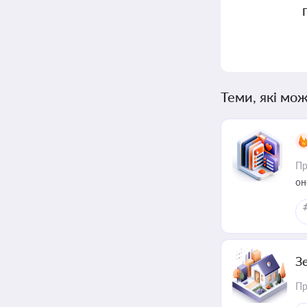
Теми, які мож
Пр
он
З
Пр