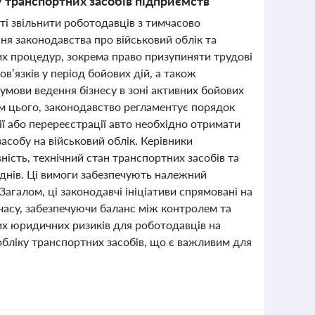
у транспортних засобів підприємств
ті звільнити роботодавців з тимчасово
ня законодавства про військовий облік та
их процедур, зокрема право призупиняти трудові
в’язків у період бойових дій, а також
мови ведення бізнесу в зоні активних бойових
рім цього, законодавство регламентує порядок
ії або перереєстрації авто необхідно отримати
асобу на військовий облік. Керівники
вність, технічний стан транспортних засобів та
7 днів. Ці вимоги забезпечують належний
Загалом, ці законодавчі ініціативи спрямовані на
 часу, забезпечуючи баланс між контролем та
их юридичних ризиків для роботодавців на
бліку транспортних засобів, що є важливим для