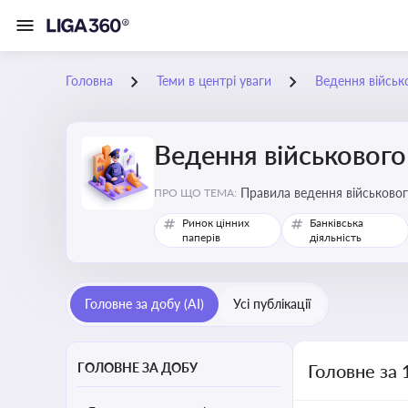
Головна
Теми в центрі уваги
Ведення військ
Ведення військового
Правила ведення військовог
ПРО ЩО ТЕМА:
Ринок цінних
Банківська
паперів
діяльність
Головне за добу (AI)
Усі публікації
ГОЛОВНЕ ЗА ДОБУ
Головне за 