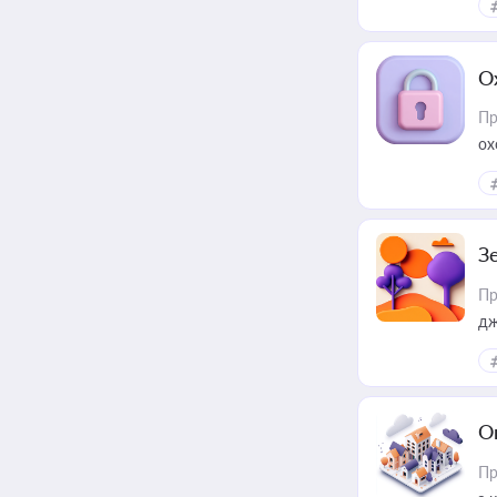
О
Пр
ох
З
Пр
дж
О
Пр