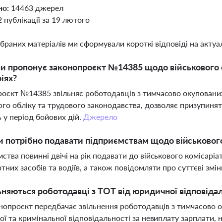
но:
14463 джерел
2 публікації за 19 лютого
ібраних матеріалів ми сформували короткі відповіді на актуал
ни пропонує законопроєкт №14385 щодо військового 
іях?
оєкт №14385 звільняє роботодавців з тимчасово окупованих
ого обліку та трудового законодавства, дозволяє призупиня
 у період бойових дій.
Джерело
ти потрібно подавати підприємствам щодо військовог
ства повинні двічі на рік подавати до військового комісаріат
тних засобів та водіїв, а також повідомляти про суттєві змін
ьняються роботодавці з ТОТ від юридичної відповіда
онопроєкт передбачає звільнення роботодавців з тимчасово о
ої та кримінальної відповідальності за невиплату зарплати,