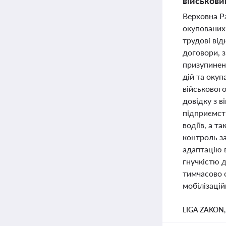
військови
Верховна Р
окупованих 
трудові ві
договори, з
призупинен
дій та окуп
військового
довідку з в
підприємств
водіїв, а т
контроль за
адаптацію в
гнучкістю 
тимчасово 
мобілізацій
LIGA ZAKON