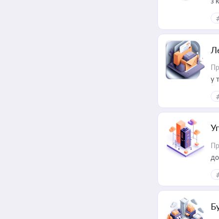
з 
ме
пр
Л
Пр
у 
ри
У
Пр
до
Б