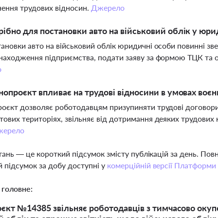
ення трудових відносин.
Джерело
ібно для постановки авто на військовий облік у юри
ановки авто на військовий облік юридичні особи повинні зве
находження підприємства, подати заяву за формою ТЦК та о
о
нопроєкт впливає на трудові відносини в умовах воєн
оєкт дозволяє роботодавцям призупиняти трудові договори
ових територіях, звільняє від дотримання деяких трудових 
жерело
тань — це короткий підсумок змісту публікацій за день. По
 підсумок за добу доступні у
комерційній версії Платформи
 головне:
єкт №14385 звільняє роботодавців з тимчасово окупо