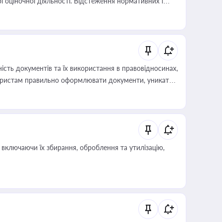
і оціночної діяльності. Відстеження нормативних і
иста або бухгалтера під час оподаткування,
 статусу суб'єктів оціночної діяльності
сть документів та їх використання в правовідносинах,
а юристам правильно оформлювати документи, уникати
влади та контрагентами
включаючи їх збирання, оброблення та утилізацію,