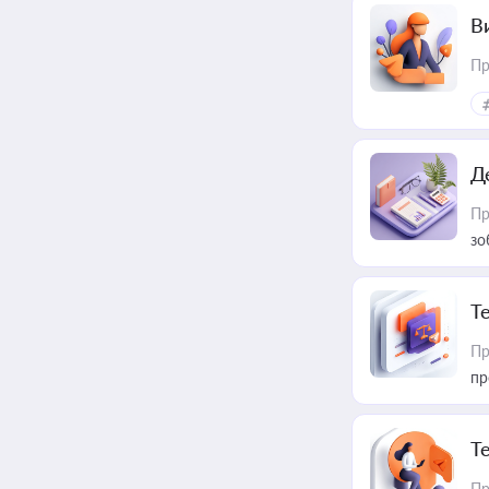
В
Пр
Д
Пр
зо
T
Пр
пр
T
Пр