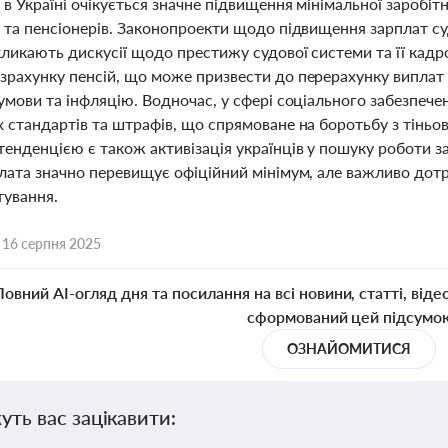
 в Україні очікується значне підвищення мінімальної заробіт
в та пенсіонерів. Законопроекти щодо підвищення зарплат с
ликають дискусії щодо престижу судової системи та її кадро
зрахунку пенсій, що може призвести до перерахунку виплат 
 умови та інфляцію. Водночас, у сфері соціального забезпеч
х стандартів та штрафів, що спрямоване на боротьбу з тіньо
нденцією є також активізація українців у пошуку роботи за
плата значно перевищує офіційний мінімум, але важливо до
ування.
,
16 серпня 2025
Повний AI-огляд дня та посилання на всі новини, статті, віде
сформований цей підсумо
ОЗНАЙОМИТИСЯ
уть вас зацікавити: