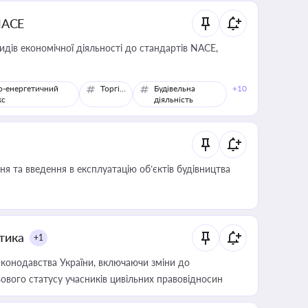
NACE
идів економічної діяльності до стандартів NACE,
о-енергетичний
Торгівля
Будівельна
+10
кс
діяльність
я та введення в експлуатацію об’єктів будівництва
итика
+1
конодавства України, включаючи зміни до
ового статусу учасників цивільних правовідносин