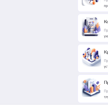
пр
К
Пр
ух
К
Пр
ус
П
Пр
тл