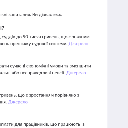
ьні запитання. Ви дізнаєтесь:
і?
уддів до 90 тисяч гривень, що є значним
івень престижу судової системи.
Джерело
вати сучасні економічні умови та зменшити
мальні або несправедливі пенсії.
Джерело
 гривень, що є зростанням порівняно з
ння.
Джерело
арплати для працівників, що працюють із