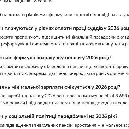
8 публікацій за 16 серпня
ібраних матеріалів ми сформували короткі відповіді на актуал
ни плануються у рівнях оплати праці суддів у 2026 роц
оекти пропонують підвищити мінімальний посадовий оклад с
 реформуванні системи оплати праці та може вплинути на р
иться формула розрахунку пенсій у 2026 році?
ся змінити формулу обчислення пенсій, що дозволить враху
ті у виплатах, зокрема, для пенсіонерів, які отримували міні
вень мінімальної зарплати очікується у 2026 році?
на заробітна плата у 2026 році прогнозується на рівні 8 688
іми роками і відповідає планам підвищення доходів населе
ни у соціальній політиці передбачені на 2026 рік?
ся підвищення мінімальних пенсій, зростання мінімальної з