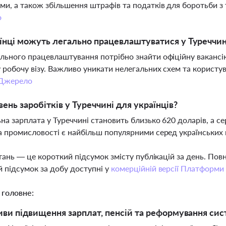
ми, а також збільшення штрафів та податків для боротьби з
о
їнці можуть легально працевлаштуватися у Туреччин
льного працевлаштування потрібно знайти офіційну вакансі
 робочу візу. Важливо уникати нелегальних схем та корист
Джерело
вень заробітків у Туреччині для українців?
на зарплата у Туреччині становить близько 620 доларів, а се
а промисловості є найбільш популярними серед українських 
тань — це короткий підсумок змісту публікацій за день. По
 підсумок за добу доступні у
комерційній версії Платформи
 головне:
ви підвищення зарплат, пенсій та реформування систе