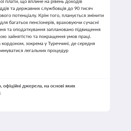
ної плати, що вплине на рівень доходів
уддів та державних службовців до 90 тисяч
вого потенціалу. Крім того, планується змінити
для багатьох пенсіонерів, враховуючи сучасні
ення та оподаткування заплановано підвищення
вою зайнятістю та покращення умов праці.
 кордоном, зокрема у Туреччині, де середня
тримуватися легальних процедур
о, офіційні джерела, на основі яких
к