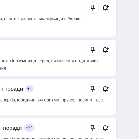
світніх рівнів та кваліфікацій в Україні
аних з іноземних джерел, визначення податкових
ння
ні поради
+2
пертів, юридичні алгоритми, правові новини - все,
ні поради
+24
пертів, юридичні алгоритми, правові новини - все,