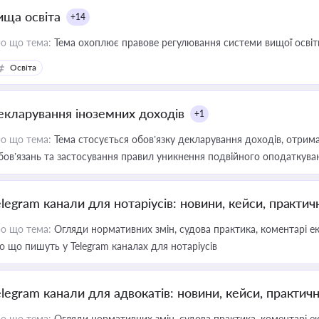
ища освіта
+14
о що тема:
Тема охоплює правове регулювання системи вищої освіти, о
Освіта
екларування іноземних доходів
+1
о що тема:
Тема стосується обов’язку декларування доходів, отрим
бов’язань та застосування правил уникнення подвійного оподаткува
elegram канали для нотаріусів: новини, кейси, практич
о що тема:
Огляди нормативних змін, судова практика, коментарі екс
о що пишуть у Telegram каналах для нотаріусів
elegram канали для адвокатів: новини, кейси, практич
о що тема:
Огляди нормативних змін, судова практика, коментарі екс