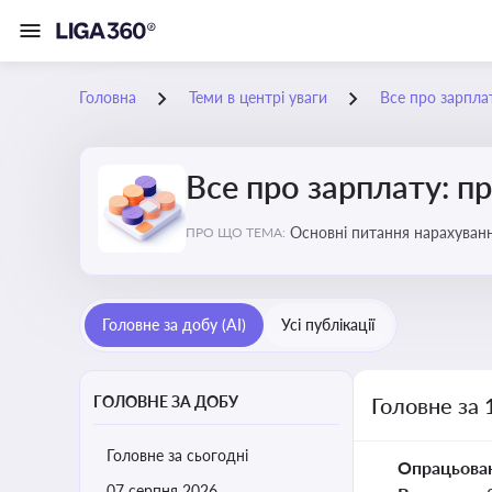
Головна
Теми в центрі уваги
Все про зарплат
Все про зарплату: пр
Основні питання нарахуванн
ПРО ЩО ТЕМА:
виявлення інформації про 
Головне за добу (AI)
Усі публікації
ГОЛОВНЕ ЗА ДОБУ
Головне за 
Головне за сьогодні
Опрацьова
07 серпня 2026