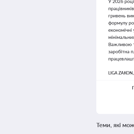
У 2026 році
працівникі
гривень вик
формулу ро
економічні
мінімальни
Важливою те
заробітна 
працевлашт
LIGA ZAKON
Теми, які мож