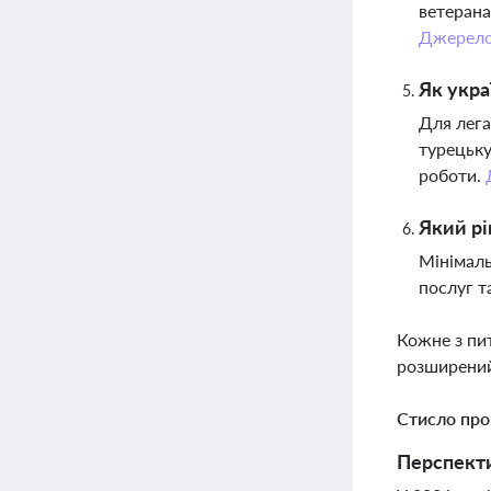
ветерана
Джерел
Як укра
Для лега
турецьку
роботи.
Який рі
Мінімаль
послуг т
Кожне з пи
розширений
Стисло про
Перспекти