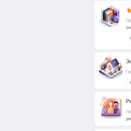
Пр
он
З
Пр
Р
Пр
ре