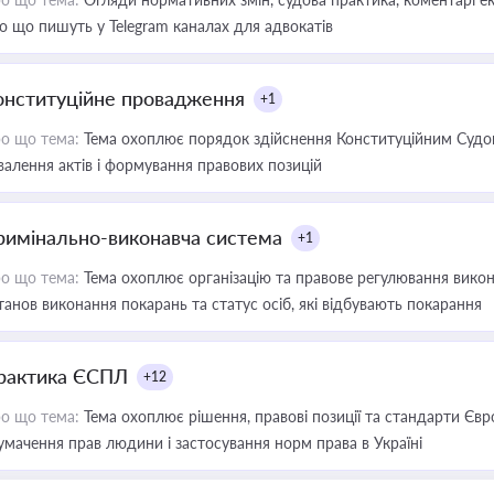
о що пишуть у Telegram каналах для адвокатів
онституційне провадження
+1
о що тема:
Тема охоплює порядок здійснення Конституційним Судом
валення актів і формування правових позицій
римінально-виконавча система
+1
о що тема:
Тема охоплює організацію та правове регулювання викона
танов виконання покарань та статус осіб, які відбувають покарання
рактика ЄСПЛ
+12
о що тема:
Тема охоплює рішення, правові позиції та стандарти Євр
умачення прав людини і застосування норм права в Україні