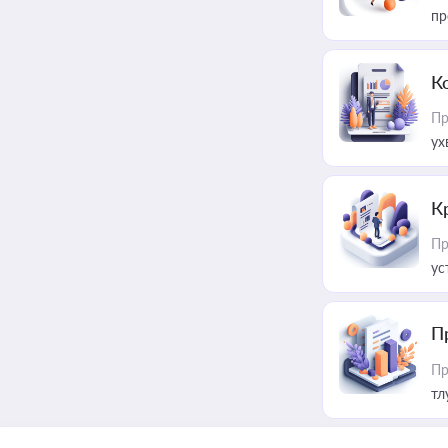
пр
К
Пр
ух
К
Пр
ус
П
Пр
тл