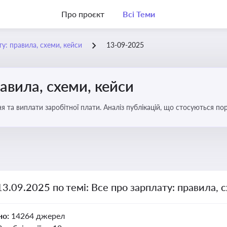
Про проєкт
Всі Теми
у: правила, схеми, кейси
13-09-2025
авила, схеми, кейси
я та виплати заробітної плати. Аналіз публікацій, що стосуються по
можливі схеми зловживань
13.09.2025 по темі: Все про зарплату: правила, 
но:
14264 джерел