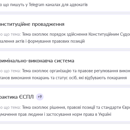
о що пишуть у Telegram каналах для адвокатів
онституційне провадження
о що тема:
Тема охоплює порядок здійснення Конституційним Судом
валення актів і формування правових позицій
римінально-виконавча система
о що тема:
Тема охоплює організацію та правове регулювання викона
танов виконання покарань та статус осіб, які відбувають покарання
рактика ЄСПЛ
+9
о що тема:
Тема охоплює рішення, правові позиції та стандарти Євр
умачення прав людини і застосування норм права в Україні