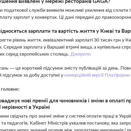
ушення виявлені у мережі ресторанів GAGA?
и податкової служби виявили можливі ухилення від сплати п
виплату зарплат у конвертах. Ці дані передані до правоохорон
відносяться зарплати та вартість життя у Києві та Ва
егти рівень життя, еквівалентний зарплаті 30 тисяч грн у Ки
н. Середня зарплата у Варшаві втричі вища, а купівельна сп
их серед європейських столиць.
Джерело
тань — це короткий підсумок змісту публікацій за день. По
 підсумок за добу доступні у
комерційній версії Платформи
 головне:
ваджує нові премії для чиновників і зміни в оплаті пр
 нерівності в Україні
ини свідчать про значні зміни у системі оплати праці в Укр
та педагогів. Кабінет Міністрів ухвалив постанову, яка зап
ритику через значний розрив між зарплатами чиновників і п