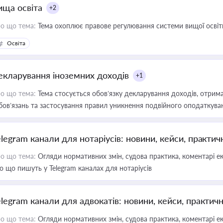
ища освіта
+2
о що тема:
Тема охоплює правове регулювання системи вищої освіти, о
Освіта
екларування іноземних доходів
+1
о що тема:
Тема стосується обов’язку декларування доходів, отрим
бов’язань та застосування правил уникнення подвійного оподаткува
elegram канали для нотаріусів: новини, кейси, практич
о що тема:
Огляди нормативних змін, судова практика, коментарі екс
о що пишуть у Telegram каналах для нотаріусів
elegram канали для адвокатів: новини, кейси, практич
о що тема:
Огляди нормативних змін, судова практика, коментарі екс