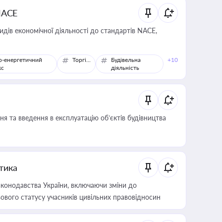
NACE
идів економічної діяльності до стандартів NACE,
о-енергетичний
Торгівля
Будівельна
+10
кс
діяльність
я та введення в експлуатацію об’єктів будівництва
итика
конодавства України, включаючи зміни до
ового статусу учасників цивільних правовідносин