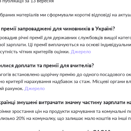
3 публікації за 13 вересня
ібраних матеріалів ми сформували короткі відповіді на актуал
і премії запроваджені для чиновників в Україні?
ровадив річні премії для державних службовців вищої категор
ої зарплати. Ці премії виплачуються на основі індивідуальн
сутність чітких критеріїв оцінки.
Джерело
илися доплати та премії для вчителів?
гогів встановлено щорічну премію до одного посадового ок
о критерії нарахування надбавок за стаж. Місцеві органи 
ий рахунок.
Джерело
раїнці змушені витрачати значну частину зарплати н
рімке зростання цін на продукти харчування та комунальні 
 близько 20% на комуналку, що залишає мало коштів на інші 