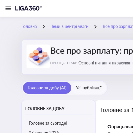
Головна
Теми в центрі уваги
Все про зарплат
Все про зарплату: пр
Основні питання нарахуванн
ПРО ЩО ТЕМА:
виявлення інформації про 
Головне за добу (AI)
Усі публікації
ГОЛОВНЕ ЗА ДОБУ
Головне за 
Головне за сьогодні
Опрацьова
07 серпня 2026