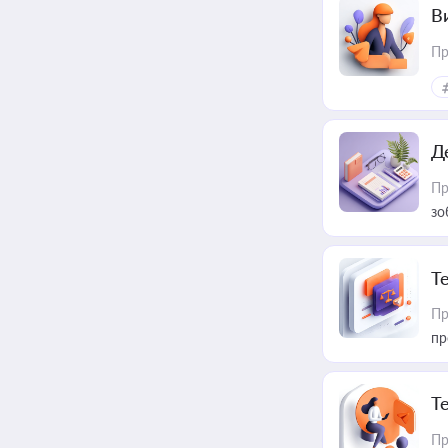
В
Пр
Д
Пр
зо
T
Пр
пр
T
Пр