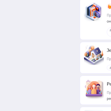
Пр
он
З
Пр
Р
Пр
ре