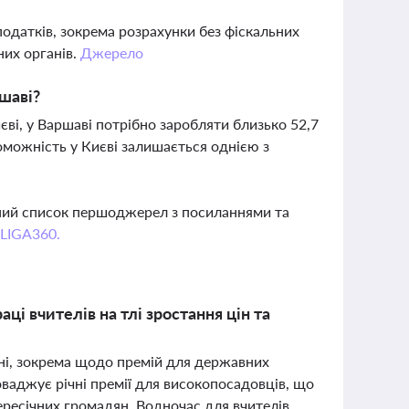
одатків, зокрема розрахунки без фіскальних
них органів.
Джерело
ршаві?
єві, у Варшаві потрібно заробляти близько 52,7
роможність у Києві залишається однією з
вний список першоджерел з посиланнями та
 LIGA360.
аці вчителів на тлі зростання цін та
аїні, зокрема щодо премій для державних
роваджує річні премії для високопосадовців, що
ересічних громадян. Водночас для вчителів