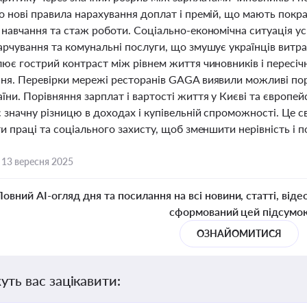
о нові правила нарахування доплат і премій, що мають покра
 навчання та стаж роботи. Соціально-економічна ситуація ус
рчування та комунальні послуги, що змушує українців витра
лює гострий контраст між рівнем життя чиновників і пересіч
ня. Перевірки мережі ресторанів GAGA виявили можливі пор
ни. Порівняння зарплат і вартості життя у Києві та європей
 значну різницю в доходах і купівельній спроможності. Це 
и праці та соціального захисту, щоб зменшити нерівність і 
,
13 вересня 2025
Повний AI-огляд дня та посилання на всі новини, статті, віде
сформований цей підсумо
ОЗНАЙОМИТИСЯ
уть вас зацікавити: