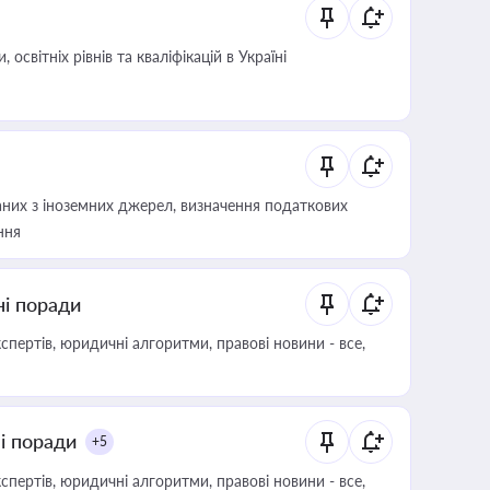
світніх рівнів та кваліфікацій в Україні
аних з іноземних джерел, визначення податкових
ння
ні поради
пертів, юридичні алгоритми, правові новини - все,
ні поради
+5
пертів, юридичні алгоритми, правові новини - все,