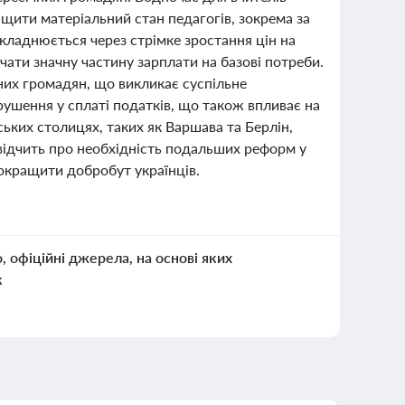
щити матеріальний стан педагогів, зокрема за
кладнюється через стрімке зростання цін на
чати значну частину зарплати на базові потреби.
них громадян, що викликає суспільне
ушення у сплаті податків, що також впливає на
ських столицях, таких як Варшава та Берлін,
свідчить про необхідність подальших реформ у
покращити добробут українців.
о, офіційні джерела, на основі яких
к