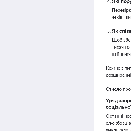
Які пор
Перевірк
чеків і 
Як спів
Щоб збер
тисяч гр
найнижч
Кожне з пи
розширений
Стисло про
Уряд запро
соціальної
Останні нов
службовців 
викликало к