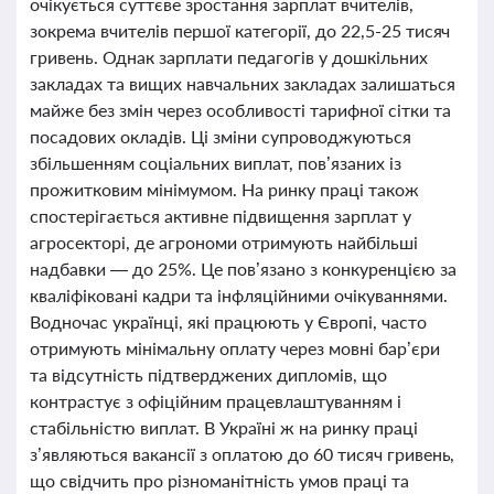
очікується суттєве зростання зарплат вчителів,
зокрема вчителів першої категорії, до 22,5-25 тисяч
гривень. Однак зарплати педагогів у дошкільних
закладах та вищих навчальних закладах залишаться
майже без змін через особливості тарифної сітки та
посадових окладів. Ці зміни супроводжуються
збільшенням соціальних виплат, пов’язаних із
прожитковим мінімумом. На ринку праці також
спостерігається активне підвищення зарплат у
агросекторі, де агрономи отримують найбільші
надбавки — до 25%. Це пов’язано з конкуренцією за
кваліфіковані кадри та інфляційними очікуваннями.
Водночас українці, які працюють у Європі, часто
отримують мінімальну оплату через мовні бар’єри
та відсутність підтверджених дипломів, що
контрастує з офіційним працевлаштуванням і
стабільністю виплат. В Україні ж на ринку праці
з’являються вакансії з оплатою до 60 тисяч гривень,
що свідчить про різноманітність умов праці та