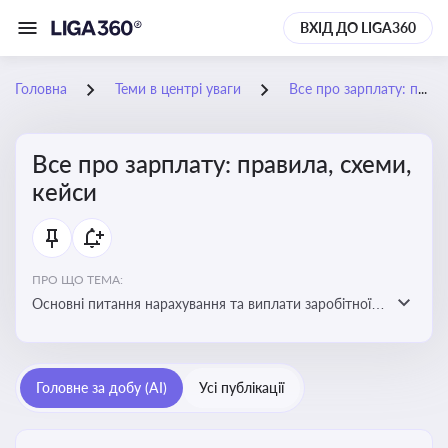
ВХІД ДО LIGA360
Головна
Теми в центрі уваги
Все про зарплату: правила, схеми, кейси
Все про зарплату: правила, схеми,
кейси
ПРО ЩО ТЕМА:
Основні питання нарахування та виплати заробітної
плати. Аналіз публікацій, що стосуються порушень
при нарахуванні заробітної плати та виявлення
інформації про можливі схеми зловживань
Головне за добу (AI)
Усі публікації