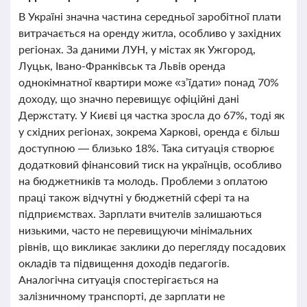
В Україні значна частина середньої заробітної плати
витрачається на оренду житла, особливо у західних
регіонах. За даними ЛУН, у містах як Ужгород,
Луцьк, Івано-Франківськ та Львів оренда
однокімнатної квартири може «з’їдати» понад 70%
доходу, що значно перевищує офіційні дані
Держстату. У Києві ця частка зросла до 67%, тоді як
у східних регіонах, зокрема Харкові, оренда є більш
доступною — близько 18%. Така ситуація створює
додатковий фінансовий тиск на українців, особливо
на бюджетників та молодь. Проблеми з оплатою
праці також відчутні у бюджетній сфері та на
підприємствах. Зарплати вчителів залишаються
низькими, часто не перевищуючи мінімальних
рівнів, що викликає заклики до перегляду посадових
окладів та підвищення доходів педагогів.
Аналогічна ситуація спостерігається на
залізничному транспорті, де зарплати не