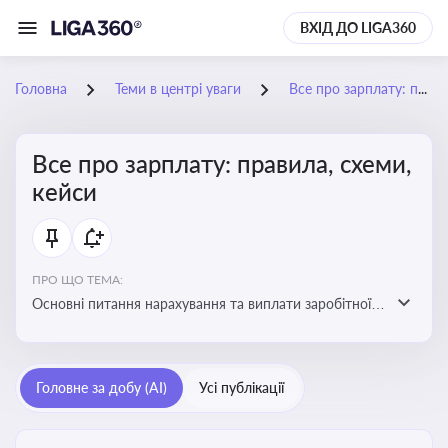
ВХІД ДО LIGA360
Головна
Теми в центрі уваги
Все про зарплату: правила, схеми, кейси
Все про зарплату: правила, схеми,
кейси
ПРО ЩО ТЕМА:
Основні питання нарахування та виплати заробітної
плати. Аналіз публікацій, що стосуються порушень
при нарахуванні заробітної плати та виявлення
інформації про можливі схеми зловживань
Головне за добу (AI)
Усі публікації