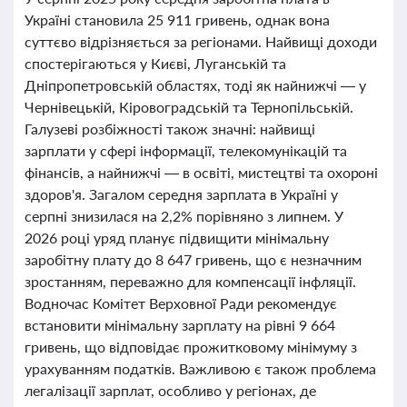
Україні становила 25 911 гривень, однак вона
суттєво відрізняється за регіонами. Найвищі доходи
спостерігаються у Києві, Луганській та
Дніпропетровській областях, тоді як найнижчі — у
Чернівецькій, Кіровоградській та Тернопільській.
Галузеві розбіжності також значні: найвищі
зарплати у сфері інформації, телекомунікацій та
фінансів, а найнижчі — в освіті, мистецтві та охороні
здоров'я. Загалом середня зарплата в Україні у
серпні знизилася на 2,2% порівняно з липнем. У
2026 році уряд планує підвищити мінімальну
заробітну плату до 8 647 гривень, що є незначним
зростанням, переважно для компенсації інфляції.
Водночас Комітет Верховної Ради рекомендує
встановити мінімальну зарплату на рівні 9 664
гривень, що відповідає прожитковому мінімуму з
урахуванням податків. Важливою є також проблема
легалізації зарплат, особливо у регіонах, де