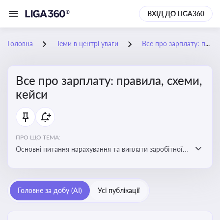
ВХІД ДО LIGA360
Головна
Теми в центрі уваги
Все про зарплату: правила, схеми, кейси
Все про зарплату: правила, схеми,
кейси
ПРО ЩО ТЕМА:
Основні питання нарахування та виплати заробітної
плати. Аналіз публікацій, що стосуються порушень
при нарахуванні заробітної плати та виявлення
інформації про можливі схеми зловживань
Головне за добу (AI)
Усі публікації