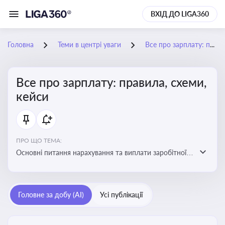
ВХІД ДО LIGA360
Головна
Теми в центрі уваги
Все про зарплату: правила, схеми, кейси
Все про зарплату: правила, схеми,
кейси
ПРО ЩО ТЕМА:
Основні питання нарахування та виплати заробітної
плати. Аналіз публікацій, що стосуються порушень
при нарахуванні заробітної плати та виявлення
інформації про можливі схеми зловживань
Головне за добу (AI)
Усі публікації