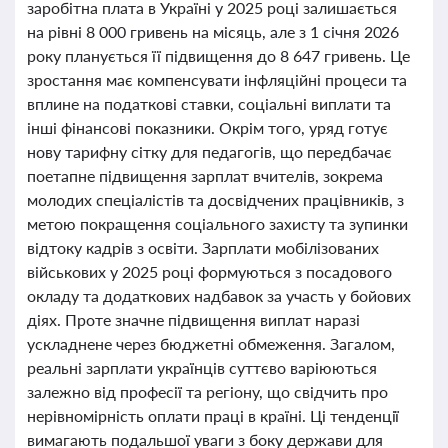
заробітна плата в Україні у 2025 році залишається
на рівні 8 000 гривень на місяць, але з 1 січня 2026
року планується її підвищення до 8 647 гривень. Це
зростання має компенсувати інфляційні процеси та
вплине на податкові ставки, соціальні виплати та
інші фінансові показники. Окрім того, уряд готує
нову тарифну сітку для педагогів, що передбачає
поетапне підвищення зарплат вчителів, зокрема
молодих спеціалістів та досвідчених працівників, з
метою покращення соціального захисту та зупинки
відтоку кадрів з освіти. Зарплати мобілізованих
військових у 2025 році формуються з посадового
окладу та додаткових надбавок за участь у бойових
діях. Проте значне підвищення виплат наразі
ускладнене через бюджетні обмеження. Загалом,
реальні зарплати українців суттєво варіюються
залежно від професії та регіону, що свідчить про
нерівномірність оплати праці в країні. Ці тенденції
вимагають подальшої уваги з боку держави для