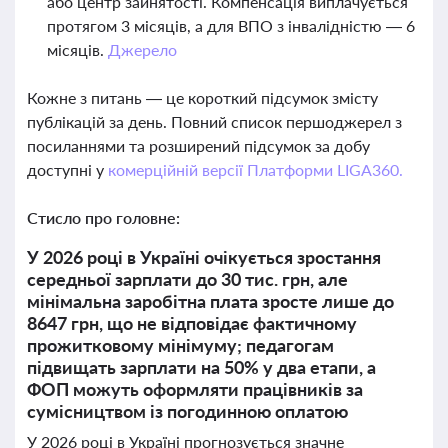
або центр зайнятості. Компенсація виплачується
протягом 3 місяців, а для ВПО з інвалідністю — 6
місяців.
Джерело
Кожне з питань — це короткий підсумок змісту
публікацій за день. Повний список першоджерел з
посиланнями та розширений підсумок за добу
доступні у
комерційній версії Платформи LIGA360.
Стисло про головне:
У 2026 році в Україні очікується зростання
середньої зарплати до 30 тис. грн, але
мінімальна заробітна плата зросте лише до
8647 грн, що не відповідає фактичному
прожитковому мінімуму; педагогам
підвищать зарплати на 50% у два етапи, а
ФОП можуть оформляти працівників за
сумісництвом із погодинною оплатою
У 2026 році в Україні прогнозується значне