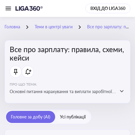
ВХІД ДО LIGA360
Головна
Теми в центрі уваги
Все про зарплату: правила, схеми, кейси
Все про зарплату: правила, схеми,
кейси
ПРО ЩО ТЕМА:
Основні питання нарахування та виплати заробітної
плати. Аналіз публікацій, що стосуються порушень
при нарахуванні заробітної плати та виявлення
інформації про можливі схеми зловживань
Головне за добу (AI)
Усі публікації