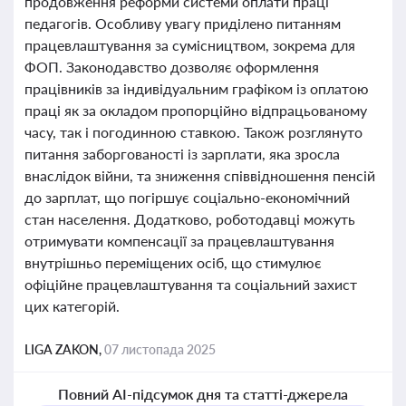
продовження реформи системи оплати праці
педагогів. Особливу увагу приділено питанням
працевлаштування за сумісництвом, зокрема для
ФОП. Законодавство дозволяє оформлення
працівників за індивідуальним графіком із оплатою
праці як за окладом пропорційно відпрацьованому
часу, так і погодинною ставкою. Також розглянуто
питання заборгованості із зарплати, яка зросла
внаслідок війни, та зниження співвідношення пенсій
до зарплат, що погіршує соціально-економічний
стан населення. Додатково, роботодавці можуть
отримувати компенсації за працевлаштування
внутрішньо переміщених осіб, що стимулює
офіційне працевлаштування та соціальний захист
цих категорій.
LIGA ZAKON,
07 листопада 2025
Повний AI-підсумок дня та статті-джерела