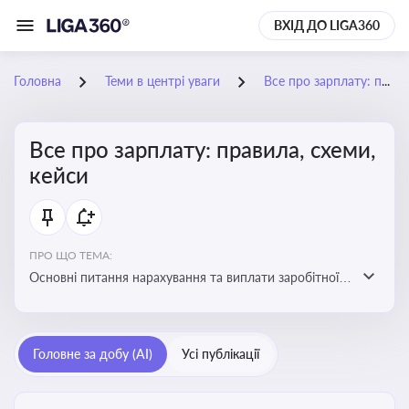
ВХІД ДО LIGA360
Головна
Теми в центрі уваги
Все про зарплату: правила, схеми, кейси
Все про зарплату: правила, схеми,
кейси
ПРО ЩО ТЕМА:
Основні питання нарахування та виплати заробітної
плати. Аналіз публікацій, що стосуються порушень
при нарахуванні заробітної плати та виявлення
інформації про можливі схеми зловживань
Головне за добу (AI)
Усі публікації