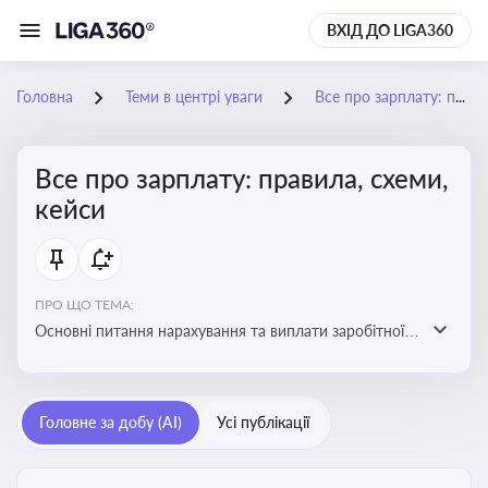
ВХІД ДО LIGA360
Головна
Теми в центрі уваги
Все про зарплату: правила, схеми, кейси
Все про зарплату: правила, схеми,
кейси
ПРО ЩО ТЕМА:
Основні питання нарахування та виплати заробітної
плати. Аналіз публікацій, що стосуються порушень
при нарахуванні заробітної плати та виявлення
інформації про можливі схеми зловживань
Головне за добу (AI)
Усі публікації