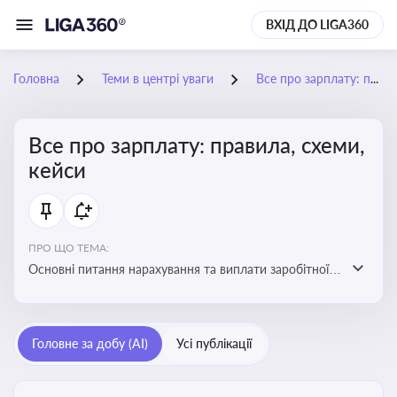
ВХІД ДО LIGA360
Головна
Теми в центрі уваги
Все про зарплату: правила, схеми, кейси
Все про зарплату: правила, схеми,
кейси
ПРО ЩО ТЕМА:
Основні питання нарахування та виплати заробітної
плати. Аналіз публікацій, що стосуються порушень
при нарахуванні заробітної плати та виявлення
інформації про можливі схеми зловживань
Головне за добу (AI)
Усі публікації