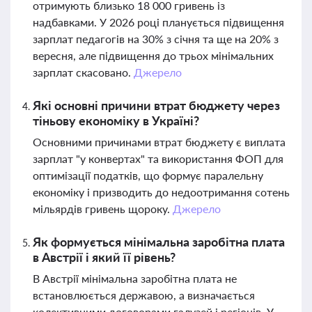
отримують близько 18 000 гривень із
надбавками. У 2026 році планується підвищення
зарплат педагогів на 30% з січня та ще на 20% з
вересня, але підвищення до трьох мінімальних
зарплат скасовано.
Джерело
Які основні причини втрат бюджету через
тіньову економіку в Україні?
Основними причинами втрат бюджету є виплата
зарплат "у конвертах" та використання ФОП для
оптимізації податків, що формує паралельну
економіку і призводить до недоотримання сотень
мільярдів гривень щороку.
Джерело
Як формується мінімальна заробітна плата
в Австрії і який її рівень?
В Австрії мінімальна заробітна плата не
встановлюється державою, а визначається
колективними договорами галузей і регіонів. У