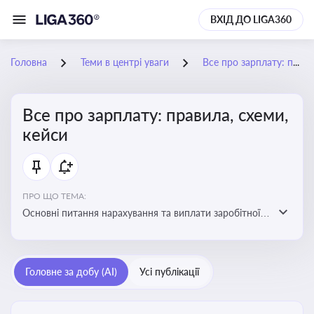
ВХІД ДО LIGA360
Головна
Теми в центрі уваги
Все про зарплату: правила, схеми, кейси
Все про зарплату: правила, схеми,
кейси
ПРО ЩО ТЕМА:
Основні питання нарахування та виплати заробітної
плати. Аналіз публікацій, що стосуються порушень
при нарахуванні заробітної плати та виявлення
інформації про можливі схеми зловживань
Головне за добу (AI)
Усі публікації