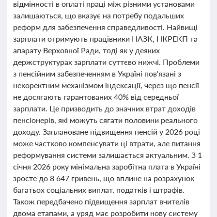
відмінності в оплаті праці між різними установами
залишаються, що вказує на потребу подальших
реформ для забезпечення справедливості. Найвищі
зарплати отримують працівники НАЗК, НКРЕКП та
апарату Верховної Ради, тоді як у деяких
держструктурах зарплати суттєво нижчі. Проблеми
з пенсійним забезпеченням в Україні пов'язані з
некоректним механізмом індексації, через що пенсії
не досягають гарантованих 40% від середньої
зарплати. Це призводить до значних втрат доходів
пенсіонерів, які можуть сягати половини реального
доходу. Заплановане підвищення пенсій у 2026 році
може частково компенсувати ці втрати, але питання
реформування системи залишається актуальним. З 1
січня 2026 року мінімальна заробітна плата в Україні
зросте до 8 647 гривень, що вплине на розрахунок
багатьох соціальних виплат, податків і штрафів.
Також передбачено підвищення зарплат вчителів
двома етапами, а уряд має розробити нову систему