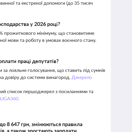
рвинної та екстреної допомоги (до 35 тисяч
сподарства у 2026 році?
0% прожиткового мінімуму, що становитиме
ної мови та роботу в умовах воєнного стану.
оплати праці депутатів?
 за лояльне голосування, що ставить під сумнів
 на довіру до системи винагород.
Джерело
вний список першоджерел з посиланнями та
 LIGA360.
 до 8 647 грн, змінюються правила
ів, а також зростають зарплати