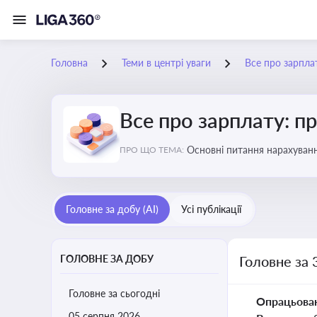
Головна
Теми в центрі уваги
Все про зарплат
Все про зарплату: пр
Основні питання нарахуванн
ПРО ЩО ТЕМА:
виявлення інформації про 
Головне за добу (AI)
Усі публікації
ГОЛОВНЕ ЗА ДОБУ
Головне за 
Головне за сьогодні
Опрацьова
05 серпня 2026