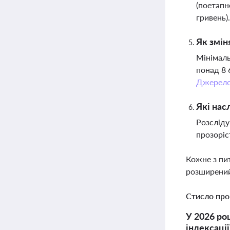
(поетапн
гривень)
Як змін
Мінімаль
понад 8 
Джерел
Які нас
Розсліду
прозоріс
Кожне з пи
розширений
Стисло про
У 2026 ро
індексаці