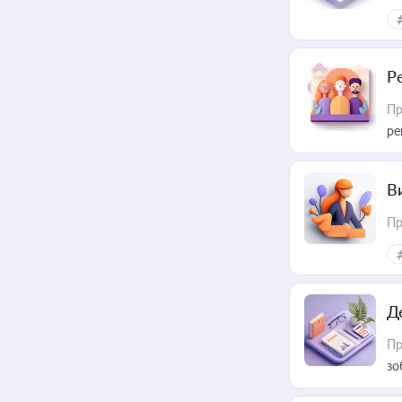
Р
Пр
ре
В
Пр
Д
Пр
зо