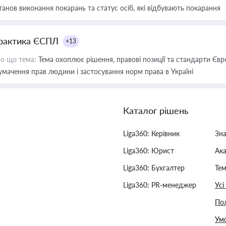
танов виконання покарань та статус осіб, які відбувають покарання
рактика ЄСПЛ
+13
о що тема:
Тема охоплює рішення, правові позиції та стандарти Євр
умачення прав людини і застосування норм права в Україні
Каталог рішень
Liga360: Керівник
Зн
Liga360: Юрист
Ак
Liga360: Бухгалтер
Тем
Liga360: PR-менеджер
Усі
Пол
Умо