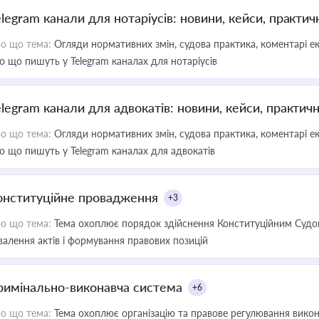
elegram канали для нотаріусів: новини, кейси, практич
о що тема:
Огляди нормативних змін, судова практика, коментарі екс
о що пишуть у Telegram каналах для нотаріусів
elegram канали для адвокатів: новини, кейси, практич
о що тема:
Огляди нормативних змін, судова практика, коментарі екс
о що пишуть у Telegram каналах для адвокатів
онституційне провадження
+3
о що тема:
Тема охоплює порядок здійснення Конституційним Судом
валення актів і формування правових позицій
римінально-виконавча система
+6
о що тема:
Тема охоплює організацію та правове регулювання викона