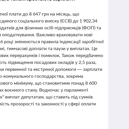
тної плати до 8 647 грн на місяць, що
єдиного соціального внеску (ЄСВ) до 1 902,34
одатків для фізичних осіб-підприємців (ФОП) та
и оподаткування. Важливо враховувати нові
6 році змінюються правила індексації заробітної
і, тимчасові доплати та паузи у виплатах. Це
ових перерахунків і помилок. Також передбачено
ть підвищення посадових окладів у 2,5 раза,
ики первинної та екстреної допомоги — зарплати
во-комунального господарства, зокрема
кового мінімуму, що становитиме понад 8 600
вах воєнного стану. Водночас у парламенті
х" виплат депутатам, що ставить під сумнів
ість прозорості та законності у сфері оплати