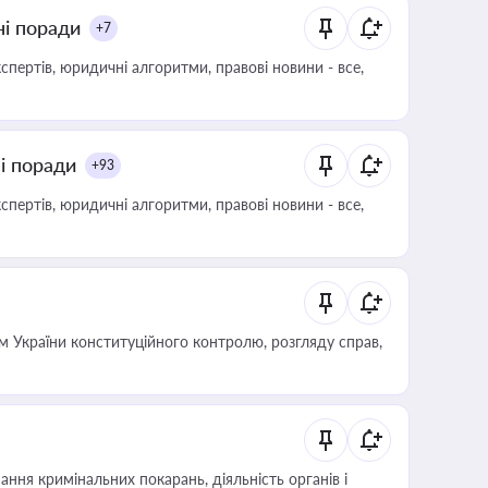
ні поради
+7
пертів, юридичні алгоритми, правові новини - все,
ні поради
+93
пертів, юридичні алгоритми, правові новини - все,
 України конституційного контролю, розгляду справ,
ння кримінальних покарань, діяльність органів і