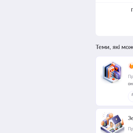
Теми, які мож
Пр
он
З
Пр