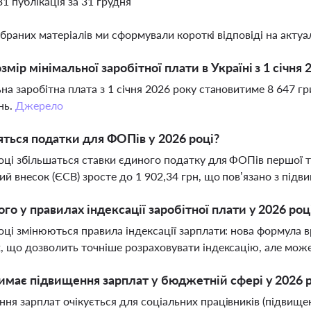
31 публікація за 31 грудня
ібраних матеріалів ми сформували короткі відповіді на актуал
змір мінімальної заробітної плати в Україні з 1 січня 
на заробітна плата з 1 січня 2026 року становитиме 8 647 гр
нь.
Джерело
яться податки для ФОПів у 2026 році?
оці збільшаться ставки єдиного податку для ФОПів першої т
ий внесок (ЄСВ) зросте до 1 902,34 грн, що пов’язано з під
го у правилах індексації заробітної плати у 2026 роц
оці змінюються правила індексації зарплати: нова формула в
, що дозволить точніше розраховувати індексацію, але може
имає підвищення зарплат у бюджетній сфері у 2026 
ня зарплат очікується для соціальних працівників (підвищенн