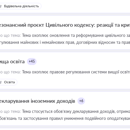
Будівельна діяльність
езонансний проєкт Цивільного кодексу: реакції та кр
о що тема:
Тема охоплює оновлення та реформування цивільного за
гулювання майнових і немайнових прав, договірних відносин та прав
ища освіта
+45
о що тема:
Тема охоплює правове регулювання системи вищої освіти, о
Освіта
екларування іноземних доходів
+6
о що тема:
Тема стосується обов’язку декларування доходів, отрим
бов’язань та застосування правил уникнення подвійного оподаткува