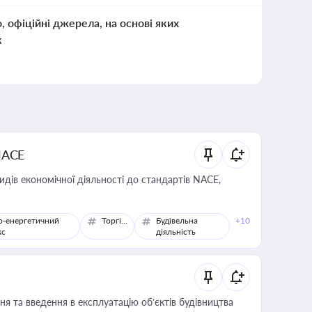
о, офіційні джерела, на основі яких
к
NACE
идів економічної діяльності до стандартів NACE,
о-енергетичний
Торгівля
Будівельна
+10
кс
діяльність
я та введення в експлуатацію об’єктів будівництва