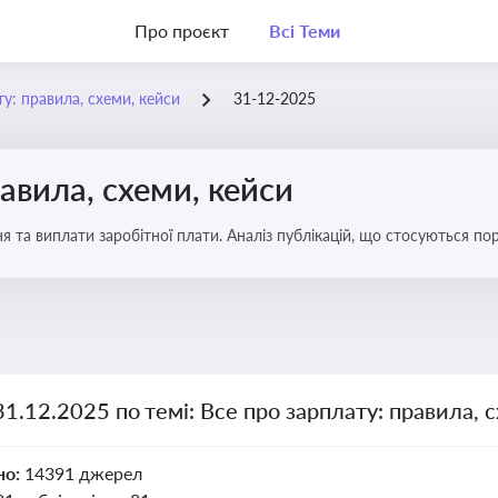
Про проєкт
Всі Теми
у: правила, схеми, кейси
31-12-2025
авила, схеми, кейси
я та виплати заробітної плати. Аналіз публікацій, що стосуються по
можливі схеми зловживань
31.12.2025 по темі: Все про зарплату: правила, 
но:
14391 джерел