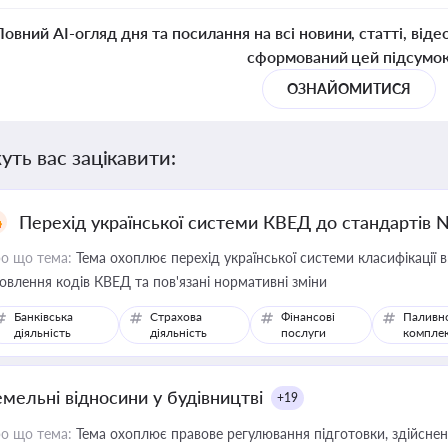
Повний AI-огляд дня та посилання на всі новини, статті, віде
сформований цей підсумо
ОЗНАЙОМИТИСЯ
уть вас зацікавити:
Перехід української системи КВЕД до стандартів 
о що тема:
Тема охоплює перехід української системи класифікації в
овлення кодів КВЕД та пов'язані нормативні зміни
Банківська
Страхова
Фінансові
Паливн
діяльність
діяльність
послуги
компле
емельні відносини у будівництві
+19
о що тема:
Тема охоплює правове регулювання підготовки, здійсненн