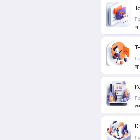
T
Пр
пр
T
Пр
пр
К
Пр
ух
К
Пр