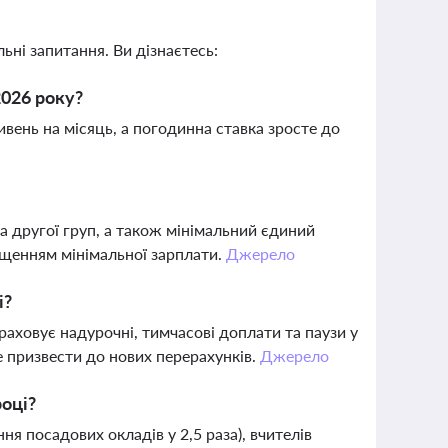
ьні запитання. Ви дізнаєтесь:
2026 року?
ивень на місяць, а погодинна ставка зросте до
а другої груп, а також мінімальний єдиний
вищенням мінімальної зарплати.
Джерело
і?
раховує надурочні, тимчасові доплати та паузи у
 призвести до нових перерахунків.
Джерело
році?
я посадових окладів у 2,5 раза), вчителів