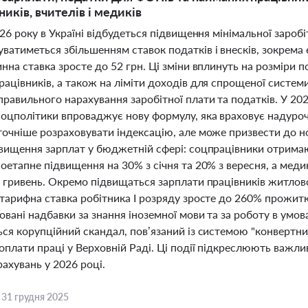
иків, вчителів і медиків
026 року в Україні відбудеться підвищення мінімальної заробі
атиметься збільшенням ставок податків і внесків, зокрема 
нна ставка зросте до 52 грн. Ці зміни вплинуть на розміри п
рацівників, а також на ліміти доходів для спрощеної систем
равильного нарахування заробітної плати та податків. У 202
оцполітики впроваджує нову формулу, яка враховує надурочн
точніше розраховувати індексацію, але може призвести до н
двищення зарплат у бюджетній сфері: соцпрацівники отримаю
оетапне підвищення на 30% з січня та 20% з вересня, а мед
ч гривень. Окремо підвищаться зарплати працівників житло
 тарифна ставка робітника І розряду зросте до 260% прожит
овані надбавки за знання іноземної мови та за роботу в умо
ся корупційний скандал, пов’язаний із системою "конвертни
оплати праці у Верховній Раді. Ці події підкреслюють важлив
рахувань у 2026 році.
,
31 грудня 2025