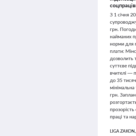
соцпрацівн
З 1 січня 2
супроводжув
грн. Погоди
найманих п
норми для п
плати: Мінс
дозволить 
суттєве пі
вчителі — п
до 35 тися
мінімальна
грн. Заплан
розгортаєть
прозорість 
праці та на
LIGA ZAKON