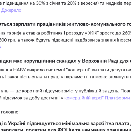
е підвищення на 30% з січня та 20% з вересня) та медиків пе
.
Джерело
яться зарплати працівників житлово-комунального го
на тарифна ставка робітника І розряду у ЖКГ зросте до 26
600 грн, а також будуть підвищені надбавки за знання інозем
о
лідки має корупційний скандал у Верховній Раді для 
вання НАБУ викрило системні "конвертні" виплати депутатам
ть і законність оплати праці у парламенті та може вплинути
тань — це короткий підсумок змісту публікацій за день. По
 підсумок за добу доступні у
комерційній версії Платформи
 головне:
ці в Україні підвищується мінімальна заробітна плата
ї зарплати, податки для ФОПів та найманих працівник