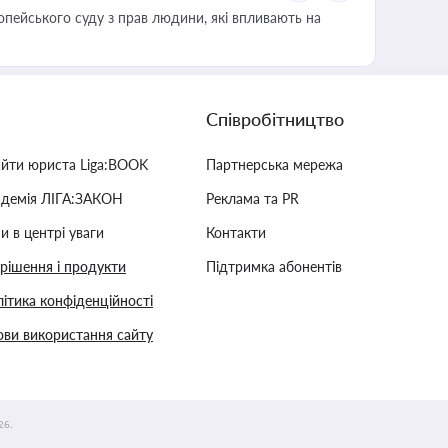
опейського суду з прав людини, які впливають на
Співробітництво
айти юриста Liga:BOOK
Партнерська мережа
адемія ЛІГА:ЗАКОН
Реклама та PR
и в центрі уваги
Контакти
 рішення і продукти
Підтримка абонентів
ітика конфіденційності
ви використання сайту
26.