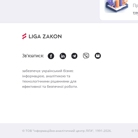
Пр
тл
Зв'язатися:
забезпечує український бізнес
інформацією, аналітикою та
технологічними рішеннями для
ефективної та безпечної роботи.
© ТОВ "інформаційно-аналітичний центр ЛІГА", 1991-2026.
© Т