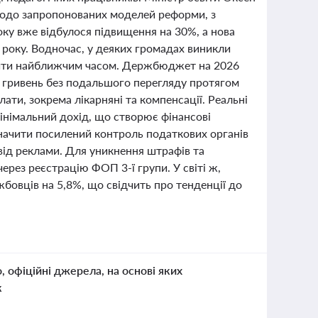
 щодо запропонованих моделей реформи, з
оку вже відбулося підвищення на 30%, а нова
року. Водночас, у деяких громадах виникли
ішити найближчим часом. Держбюджет на 2026
47 гривень без подальшого перегляду протягом
лати, зокрема лікарняні та компенсації. Реальні
інімальний дохід, що створює фінансові
начити посилений контроль податкових органів
від реклами. Для уникнення штрафів та
ерез реєстрацію ФОП 3-ї групи. У світі ж,
жбовців на 5,8%, що свідчить про тенденції до
о, офіційні джерела, на основі яких
к