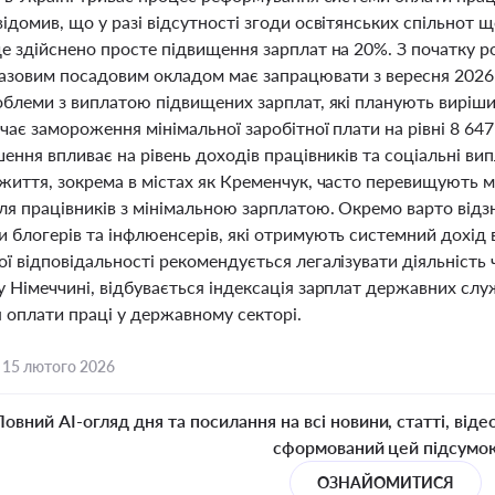
відомив, що у разі відсутності згоди освітянських спільнот
е здійснено просте підвищення зарплат на 20%. З початку р
базовим посадовим окладом має запрацювати з вересня 2026 
роблеми з виплатою підвищених зарплат, які планують вир
чає замороження мінімальної заробітної плати на рівні 8 6
шення впливає на рівень доходів працівників та соціальні вип
 життя, зокрема в містах як Кременчук, часто перевищують м
ля працівників з мінімальною зарплатою. Окремо варто відз
и блогерів та інфлюенсерів, які отримують системний дохід 
ї відповідальності рекомендується легалізувати діяльність ч
 Німеччині, відбувається індексація зарплат державних слу
 оплати праці у державному секторі.
,
15 лютого 2026
Повний AI-огляд дня та посилання на всі новини, статті, віде
сформований цей підсумо
ОЗНАЙОМИТИСЯ