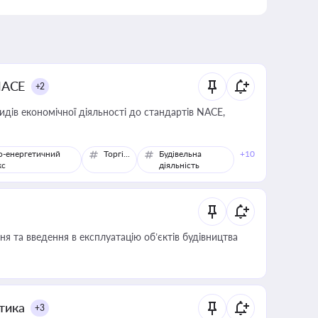
NACE
+2
идів економічної діяльності до стандартів NACE,
о-енергетичний
Торгівля
Будівельна
+10
кс
діяльність
я та введення в експлуатацію об’єктів будівництва
итика
+3