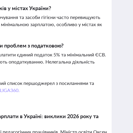
ів у містах України?
рчування та засоби гігієни часто перевищують
з мінімальною зарплатою, особливо у містах як
ти проблем з податковою?
платити єдиний податок 5% та мінімальний ЄСВ.
ають оподаткуванню. Нелегальна діяльність
вний список першоджерел з посиланнями та
 LIGA360.
рплати в Україні: виклики 2026 року та
 педагогічних працівників. Міністр освіти Оксен