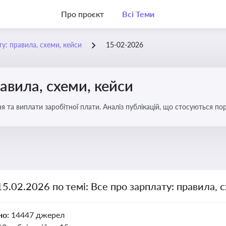
Про проєкт
Всі Теми
у: правила, схеми, кейси
15-02-2026
авила, схеми, кейси
я та виплати заробітної плати. Аналіз публікацій, що стосуються по
можливі схеми зловживань
15.02.2026 по темі: Все про зарплату: правила, 
но:
14447 джерел