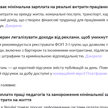
ває мінімальна зарплата на реальні витрати працівник
витрати на оренду житла, комунальні послуги, транспорт, ха
ний дохід, що створює фінансові труднощі для працівників 
ук.
Джерело
ерам легалізувати доходи від реклами, щоб уникну
 рекомендується реєструвати ФОП 3-ї групи, що дозволяє 
ди, включно з бартером та іноземними контрактами, підляг
 штрафами та кримінальною відповідальністю.
Джерело
тань — це короткий підсумок змісту публікацій за день. По
 підсумок за добу доступні у
комерційній версії Платформи
 головне:
плати праці педагогів та замороження мінімальної за
итрати на життя
 в Україні триває процес реформування системи оплати праці