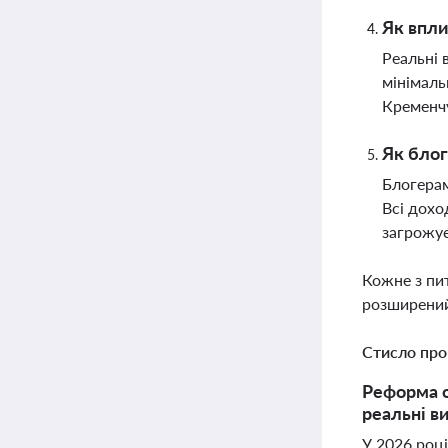
Як впли
Реальні 
мінімаль
Кременч
Як блог
Блогерам
Всі дохо
загрожує
Кожне з пи
розширений
Стисло про
Реформа о
реальні в
У 2026 році