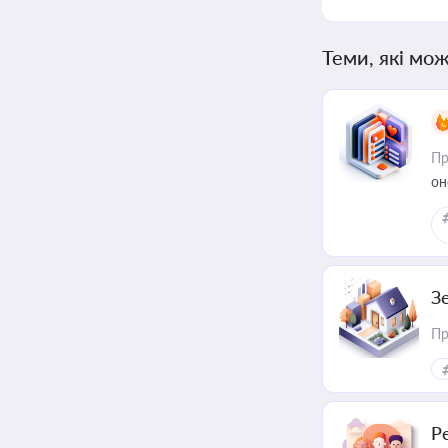
Теми, які мож
Пр
он
З
Пр
Р