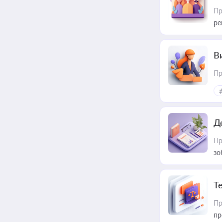
Пр
ре
В
Пр
Д
Пр
зо
T
Пр
пр