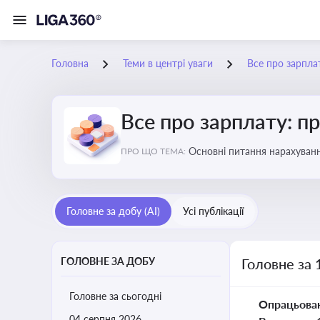
Головна
Теми в центрі уваги
Все про зарплат
Все про зарплату: пр
Основні питання нарахуванн
ПРО ЩО ТЕМА:
виявлення інформації про 
Головне за добу (AI)
Усі публікації
ГОЛОВНЕ ЗА ДОБУ
Головне за 
Головне за сьогодні
Опрацьова
04 серпня 2026