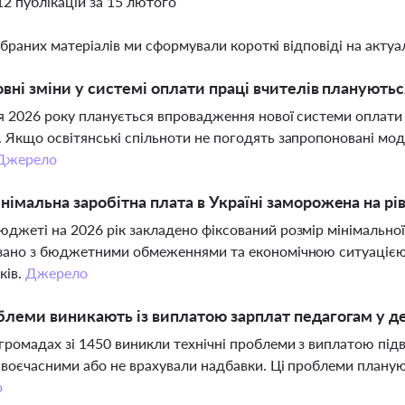
12 публікацій за 15 лютого
ібраних матеріалів ми сформували короткі відповіді на актуал
овні зміни у системі оплати праці вчителів плануютьс
я 2026 року планується впровадження нової системи оплати 
 Якщо освітянські спільноти не погодять запропоновані мод
Джерело
німальна заробітна плата в Україні заморожена на рів
джеті на 2026 рік закладено фіксований розмір мінімальної
зано з бюджетними обмеженнями та економічною ситуацією,
ків.
Джерело
блеми виникають із виплатою зарплат педагогам у д
громадах зі 1450 виникли технічні проблеми з виплатою під
своєчасними або не врахували надбавки. Ці проблеми плану
о