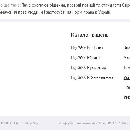
о що тема:
Тема охоплює рішення, правові позиції та стандарти Євр
умачення прав людини і застосування норм права в Україні
Каталог рішень
Liga360: Керівник
Зн
Liga360: Юрист
Ак
Liga360: Бухгалтер
Тем
Liga360: PR-менеджер
Усі
Пол
Умо
ОВ "ЛІГА ЗАКОН", 2007-2026.
© Інформаційне агентство "ЛІГА:ЗАКОН", 2010-20