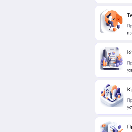
T
Пр
пр
К
Пр
ух
К
Пр
ус
П