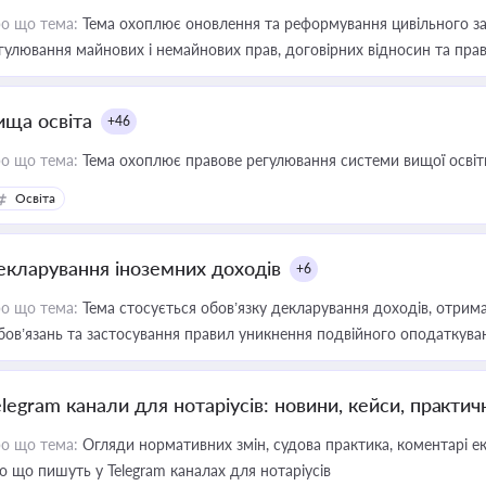
о що тема:
Тема охоплює оновлення та реформування цивільного за
гулювання майнових і немайнових прав, договірних відносин та прав
ища освіта
+46
о що тема:
Тема охоплює правове регулювання системи вищої освіти, о
Освіта
екларування іноземних доходів
+6
о що тема:
Тема стосується обов’язку декларування доходів, отрим
бов’язань та застосування правил уникнення подвійного оподаткува
elegram канали для нотаріусів: новини, кейси, практич
о що тема:
Огляди нормативних змін, судова практика, коментарі екс
о що пишуть у Telegram каналах для нотаріусів