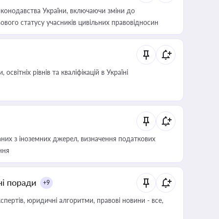
конодавства України, включаючи зміни до
ового статусу учасників цивільних правовідносин
світніх рівнів та кваліфікацій в Україні
аних з іноземних джерел, визначення податкових
ння
ні поради
+9
пертів, юридичні алгоритми, правові новини - все,