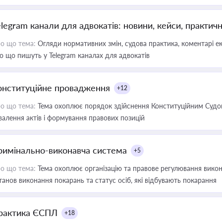
elegram канали для адвокатів: новини, кейси, практич
о що тема:
Огляди нормативних змін, судова практика, коментарі екс
о що пишуть у Telegram каналах для адвокатів
онституційне провадження
+12
о що тема:
Тема охоплює порядок здійснення Конституційним Судом
валення актів і формування правових позицій
римінально-виконавча система
+5
о що тема:
Тема охоплює організацію та правове регулювання викона
танов виконання покарань та статус осіб, які відбувають покарання
рактика ЄСПЛ
+18