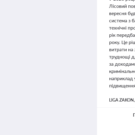
Лісовий по
вересня буд
система з 
технічні п
рік передба
року. Це рі
витрати на
труднощі д
за доходам
кримінально
наприклад у
підвищення
LIGA ZAKON