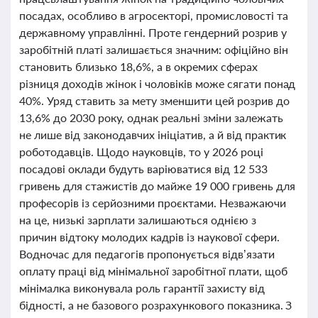
посадах, особливо в агросекторі, промисловості та
державному управлінні. Проте гендерний розрив у
заробітній платі залишається значним: офіційно він
становить близько 18,6%, а в окремих сферах
різниця доходів жінок і чоловіків може сягати понад
40%. Уряд ставить за мету зменшити цей розрив до
13,6% до 2030 року, однак реальні зміни залежать
не лише від законодавчих ініціатив, а й від практик
роботодавців. Щодо науковців, то у 2026 році
посадові оклади будуть варіюватися від 12 533
гривень для стажистів до майже 19 000 гривень для
професорів із серйозними проєктами. Незважаючи
на це, низькі зарплати залишаються однією з
причин відтоку молодих кадрів із наукової сфери.
Водночас для педагогів пропонується відв’язати
оплату праці від мінімальної заробітної плати, щоб
мінімалка виконувала роль гарантії захисту від
бідності, а не базового розрахункового показника. З