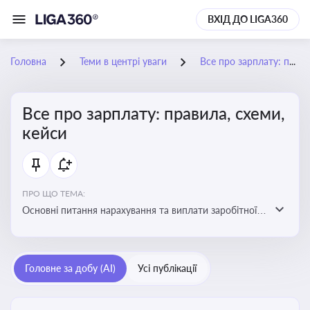
ВХІД ДО LIGA360
Головна
Теми в центрі уваги
Все про зарплату: правила, схеми, кейси
Все про зарплату: правила, схеми,
кейси
ПРО ЩО ТЕМА:
Основні питання нарахування та виплати заробітної
плати. Аналіз публікацій, що стосуються порушень
при нарахуванні заробітної плати та виявлення
інформації про можливі схеми зловживань
Головне за добу (AI)
Усі публікації