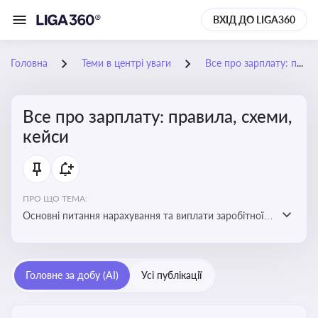
ВХІД ДО LIGA360
Головна
Теми в центрі уваги
Все про зарплату: правила, схеми, кейси
Все про зарплату: правила, схеми,
кейси
ПРО ЩО ТЕМА:
Основні питання нарахування та виплати заробітної
плати. Аналіз публікацій, що стосуються порушень
при нарахуванні заробітної плати та виявлення
інформації про можливі схеми зловживань
Головне за добу (AI)
Усі публікації