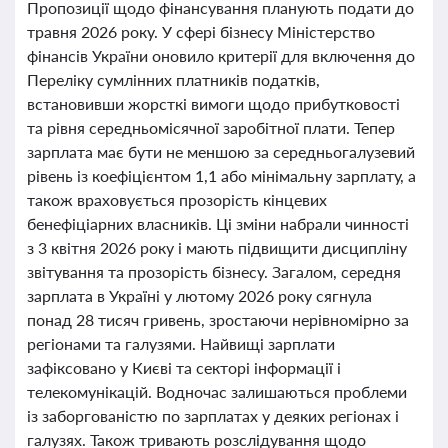
Пропозиції щодо фінансування планують подати до
травня 2026 року. У сфері бізнесу Міністерство
фінансів України оновило критерії для включення до
Переліку сумлінних платників податків,
встановивши жорсткі вимоги щодо прибутковості
та рівня середньомісячної заробітної плати. Тепер
зарплата має бути не меншою за середньогалузевий
рівень із коефіцієнтом 1,1 або мінімальну зарплату, а
також враховується прозорість кінцевих
бенефіціарних власників. Ці зміни набрали чинності
з 3 квітня 2026 року і мають підвищити дисципліну
звітування та прозорість бізнесу. Загалом, середня
зарплата в Україні у лютому 2026 року сягнула
понад 28 тисяч гривень, зростаючи нерівномірно за
регіонами та галузями. Найвищі зарплати
зафіксовано у Києві та секторі інформації і
телекомунікацій. Водночас залишаються проблеми
із заборгованістю по зарплатах у деяких регіонах і
галузях. Також тривають розслідування щодо