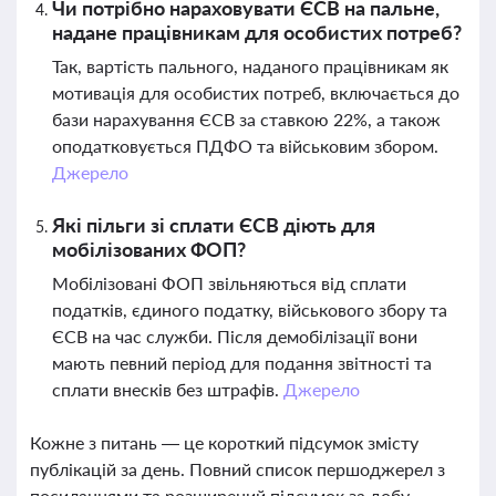
Чи потрібно нараховувати ЄСВ на пальне,
надане працівникам для особистих потреб?
Так, вартість пального, наданого працівникам як
мотивація для особистих потреб, включається до
бази нарахування ЄСВ за ставкою 22%, а також
оподатковується ПДФО та військовим збором.
Джерело
Які пільги зі сплати ЄСВ діють для
мобілізованих ФОП?
Мобілізовані ФОП звільняються від сплати
податків, єдиного податку, військового збору та
ЄСВ на час служби. Після демобілізації вони
мають певний період для подання звітності та
сплати внесків без штрафів.
Джерело
Кожне з питань — це короткий підсумок змісту
публікацій за день. Повний список першоджерел з
посиланнями та розширений підсумок за добу