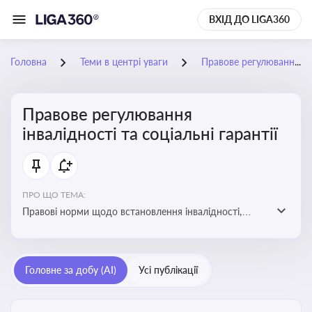
ВХІД ДО LIGA360
Головна
Теми в центрі уваги
Правове регулювання інвалідності та соціальні гарантії
Правове регулювання
інвалідності та соціальні гарантії
ПРО ЩО ТЕМА:
Правові норми щодо встановлення інвалідності,
надання соціальних гарантій та пільг для осіб з
інвалідністю
Головне за добу (AI)
Усі публікації