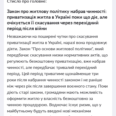
Стисло про головне:
Закон про житлову політику набрав чинності:
приватизація житла в Україні поки що діє, але
очікується її скасування через перехідний
період після війни
Незважаючи на поширені чутки про скасування
приватизації житла в Україні, наразі вона продовжує
діяти. Закон "Про основи житлової політики", який
передбачає скасування низки нормативних актів, що
регулюють безкоштовну приватизацію, вже набрав
чинності, але передбачає тривалий перехідний
період. Цей період триватиме щонайменше три
роки після набрання чинності законом і не раніше
ніж через рік після завершення воєнного стану. Поки
діють старі закони, громадяни мають можливість
оформити житло у власність безкоштовно за
чинною процедурою. Водночас існує ризик, що у
майбутньому будуть введені нові механізми