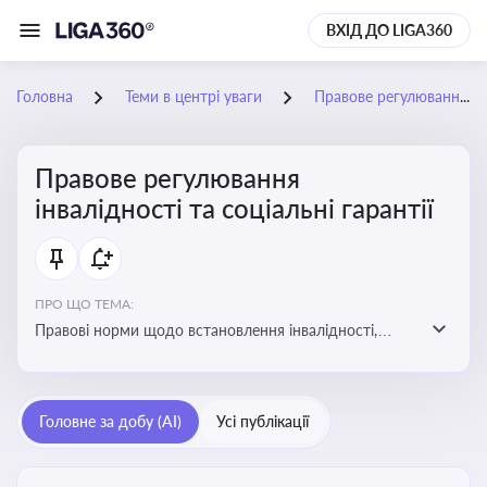
ВХІД ДО LIGA360
Головна
Теми в центрі уваги
Правове регулювання інвалідності та соціальні гарантії
Правове регулювання
інвалідності та соціальні гарантії
ПРО ЩО ТЕМА:
Правові норми щодо встановлення інвалідності,
надання соціальних гарантій та пільг для осіб з
інвалідністю
Головне за добу (AI)
Усі публікації