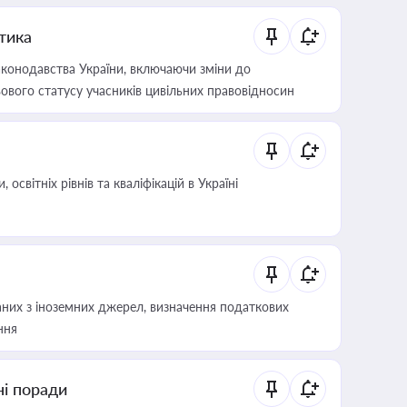
итика
конодавства України, включаючи зміни до
ового статусу учасників цивільних правовідносин
світніх рівнів та кваліфікацій в Україні
аних з іноземних джерел, визначення податкових
ння
ні поради