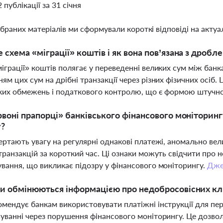
2 публікації за 31 січня
ібраних матеріалів ми сформували короткі відповіді на актуал
 схема «міграції» коштів і як вона пов’язана з дробл
іграції» коштів полягає у переведенні великих сум між бан
ям цих сум на дрібні транзакції через різних фізичних осіб.
ких обмежень і податкового контролю, що є формою штучно
рвоні прапорці» банківського фінансового монітори
у?
ертають увагу на регулярні однакові платежі, аномально вел
транзакцій за короткий час. Ці ознаки можуть свідчити про 
вання, що викликає підозру у фінансового моніторингу.
Дже
и обмінюються інформацією про недобросовісних клі
мендує банкам використовувати платіжні інструкції для пере
уванні через порушення фінансового моніторингу. Це дозво