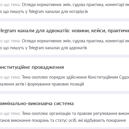
о що тема:
Огляди нормативних змін, судова практика, коментарі екс
о що пишуть у Telegram каналах для нотаріусів
elegram канали для адвокатів: новини, кейси, практич
о що тема:
Огляди нормативних змін, судова практика, коментарі екс
о що пишуть у Telegram каналах для адвокатів
онституційне провадження
о що тема:
Тема охоплює порядок здійснення Конституційним Судом
валення актів і формування правових позицій
римінально-виконавча система
о що тема:
Тема охоплює організацію та правове регулювання викона
танов виконання покарань та статус осіб, які відбувають покарання