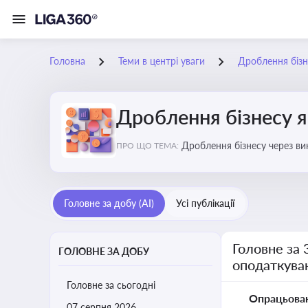
Головна
Теми в центрі уваги
Дроблення бізн
Дроблення бізнесу я
Дроблення бізнесу через в
ПРО ЩО ТЕМА:
Головне за добу (AI)
Усі публікації
Головне за 
ГОЛОВНЕ ЗА ДОБУ
оподаткува
Головне за сьогодні
Опрацьова
07 серпня 2026