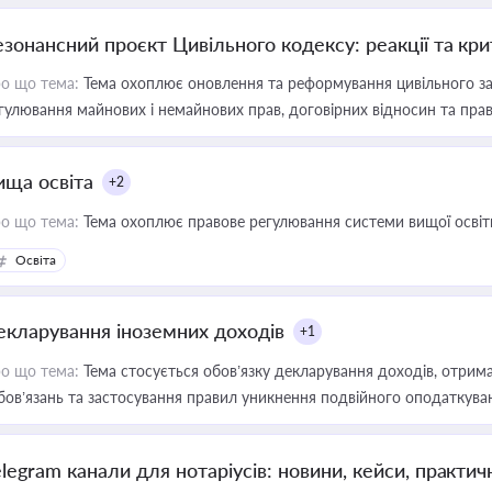
езонансний проєкт Цивільного кодексу: реакції та кр
о що тема:
Тема охоплює оновлення та реформування цивільного за
гулювання майнових і немайнових прав, договірних відносин та прав
ища освіта
+2
о що тема:
Тема охоплює правове регулювання системи вищої освіти, о
Освіта
екларування іноземних доходів
+1
о що тема:
Тема стосується обов’язку декларування доходів, отрим
бов’язань та застосування правил уникнення подвійного оподаткува
elegram канали для нотаріусів: новини, кейси, практич