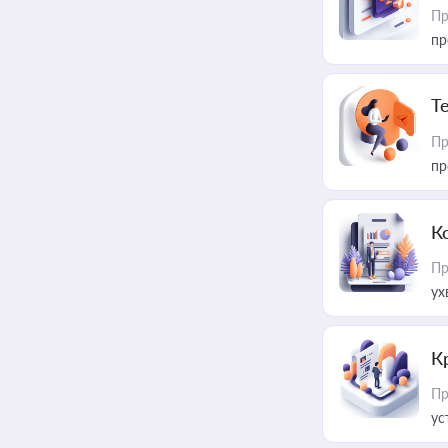
Пр
пр
T
Пр
пр
К
Пр
ух
К
Пр
ус