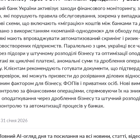
ий банк України активізує заходи фінансового моніторингу,
ів, які порушують правила обслуговування, зокрема у випад
ові схеми, що включають «міграцію» коштів між банками та д
язано з використанням «компаній-одноденок» для обходу по
 які мають впроваджувати автоматизований скринінг і ризик-
овостворених підприємств. Паралельно з цим, українці все 
рез підозри у штучному розподілі бізнесу та оптимізації опо
такі як циклічні платежі, аномальні суми та дроблення опер
у. Клієнтам рекомендують готувати документи, що підтвердж
ревірок, які можуть призвести до розірвання ділових віднос
ним фактором для бізнесу, ФОПів і приватних осіб. Нові вим
контролю за фінансовими операціями, спрямовуючи їх на зниж
я оподаткування через дроблення бізнесу та штучний розпод
онтролю та автоматизації процесів у банках.
,
31 січня 2026
Повний AI-огляд дня та посилання на всі новини, статті, віде