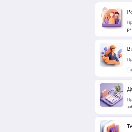
Р
Пр
ре
В
Пр
Д
Пр
зо
T