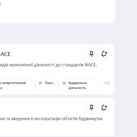
к
NACE
идів економічної діяльності до стандартів NACE,
о-енергетичний
Торгівля
Будівельна
+10
кс
діяльність
я та введення в експлуатацію об’єктів будівництва