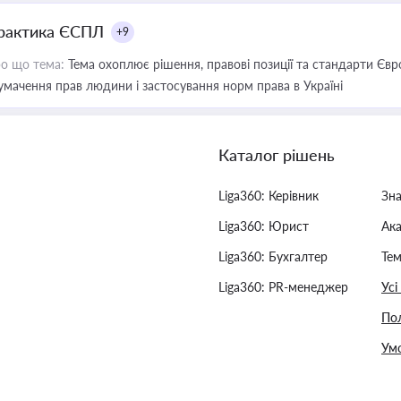
рактика ЄСПЛ
+9
о що тема:
Тема охоплює рішення, правові позиції та стандарти Євр
умачення прав людини і застосування норм права в Україні
Каталог рішень
Liga360: Керівник
Зн
Liga360: Юрист
Ак
Liga360: Бухгалтер
Тем
Liga360: PR-менеджер
Усі
Пол
Умо