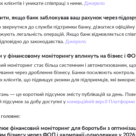
х клієнтів і уникати співпраці з ними.
Джерело
ти, якщо банк заблокував ваш рахунок через підозру
 звернутися до служби підтримки банку, дізнатися офіційн
жують легальність операцій. Якщо банк відмовляється спів
відповідно до законодавства.
Джерело
и у фінансовому моніторингу вплинуть на бізнес і ФО
ий моніторинг стає більш системним і автоматизованим, що
вання через дроблення бізнесу. Банки посилюють контроль і
х клієнтів, що підвищує ризики для підприємців, які викори
тань — це короткий підсумок змісту публікацій за день. По
 підсумок за добу доступні у
комерційній версії Платформи
 головне:
ює фінансовий моніторинг для боротьби з оптиміза
м бізнесу через ФОП і «компанії-одноденки» у 2026