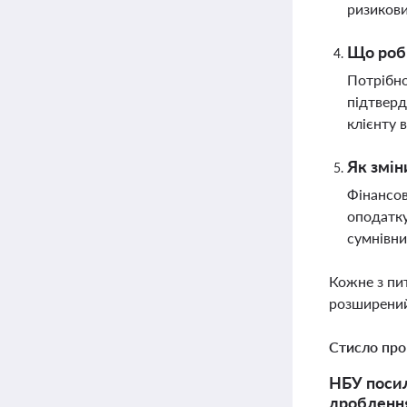
ризикови
Що роби
Потрібно
підтверд
клієнту 
Як змін
Фінансов
оподатку
сумнівни
Кожне з пи
розширений
Стисло про
НБУ посил
дроблення