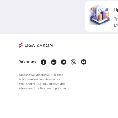
П
Пр
тл
Зв'язатися:
забезпечує український бізнес
інформацією, аналітикою та
технологічними рішеннями для
ефективної та безпечної роботи.