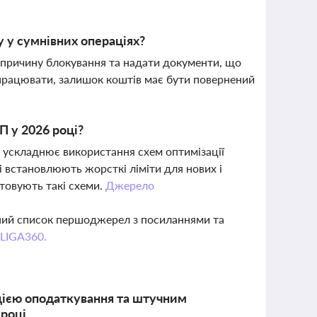
 у сумнівних операціях?
у причину блокування та надати документи, що
працювати, залишок коштів має бути повернений
П у 2026 році?
 ускладнює використання схем оптимізації
 встановлюють жорсткі ліміти для нових і
стовують такі схеми.
Джерело
вний список першоджерел з посиланнями та
 LIGA360.
цією оподаткування та штучним
 році