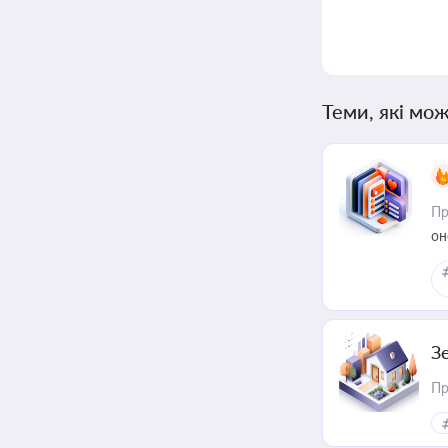
Теми, які мож
Пр
он
З
Пр