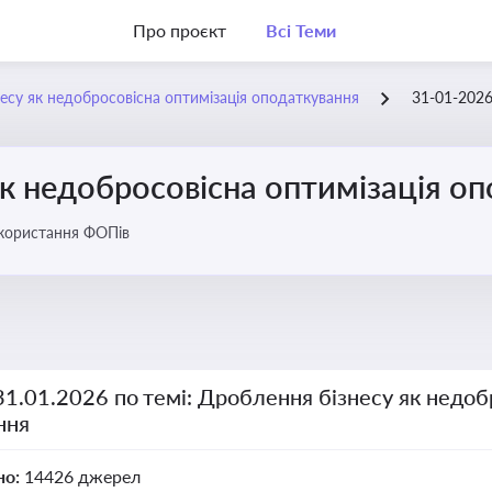
Про проєкт
Всі Теми
есу як недобросовісна оптимізація оподаткування
31-01-202
к недобросовісна оптимізація о
икористання ФОПів
31.01.2026 по темі: Дроблення бізнесу як недоб
ння
но:
14426 джерел