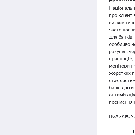
Національн
про клієнт
виявив тип
часто пов’
для банків,
особливо н
рахунків че
прапорці», 
моніторинг
жорстких пе
стає систем
банків до 
оптимізаці
посилення к
LIGA ZAKON