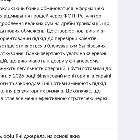
 закликаючи банки обмінюватися інформацією
ках відмивання грошей через ФОП. Регулятор
роблення великих сум на дрібні транзакції, що
даткових обмежень. Це створює нові виклики
орієнтований підхід до перевірки клієнтів,
частіше стикаються з блокуванням банківських
даткування. Банки звертають увагу на «червоні
ацій, що викликають підозру у фінансовому
ують легальність операцій, і бути готовими до
ин. У 2026 році фінансовий моніторинг в Україні
оги та законодавчі ініціативи змінюють підхід
ення регуляторних ризиків. Це означає, що
іл стає все менш ефективною стратегією через
о, офіційні джерела, на основі яких