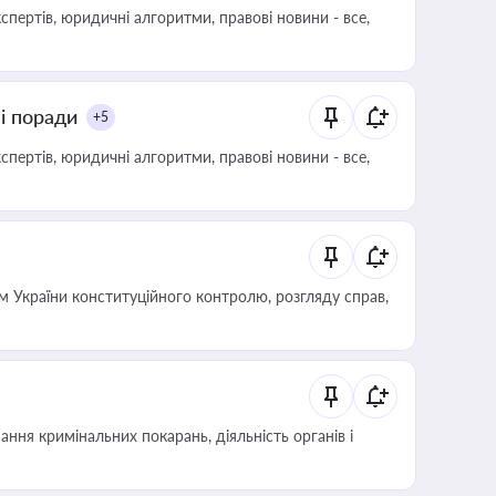
пертів, юридичні алгоритми, правові новини - все,
ні поради
+5
пертів, юридичні алгоритми, правові новини - все,
 України конституційного контролю, розгляду справ,
ння кримінальних покарань, діяльність органів і