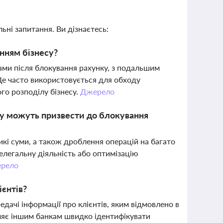
ьні запитання. Ви дізнаєтесь:
енням бізнесу?
ками після блокування рахунку, з подальшим
 Це часто використовується для обходу
го розподілу бізнесу.
Джерело
нгу можуть призвести до блокування
икі суми, а також дроблення операцій на багато
нелегальну діяльність або оптимізацію
рело
єнтів?
дачі інформації про клієнтів, яким відмовлено в
ляє іншим банкам швидко ідентифікувати