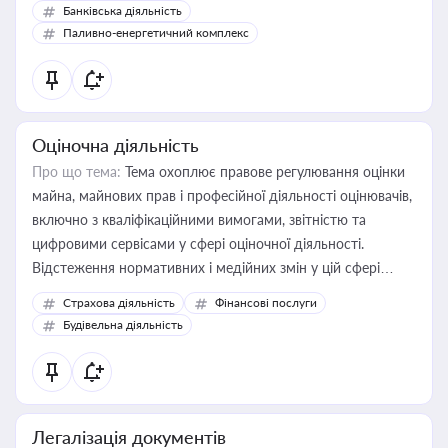
Банківська діяльність
Паливно-енергетичний комплекс
Оціночна діяльність
Про що тема:
Тема охоплює правове регулювання оцінки
майна, майнових прав і професійної діяльності оцінювачів,
включно з кваліфікаційними вимогами, звітністю та
цифровими сервісами у сфері оціночної діяльності.
Відстеження нормативних і медійних змін у цій сфері
корисне для власника бізнесу, керівника, юриста або
Страхова діяльність
Фінансові послуги
бухгалтера під час оподаткування, приватизації, оренди
Будівельна діяльність
державного майна, корпоративних угод і перевірки
статусу суб'єктів оціночної діяльності
Легалізація документів