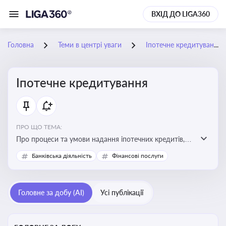
ВХІД ДО LIGA360
Головна
Теми в центрі уваги
Іпотечне кредитування
Іпотечне кредитування
ПРО ЩО ТЕМА:
Про процеси та умови надання іпотечних кредитів,
зміни у законодавстві та тенденції на ринку житла
Банківська діяльність
Фінансові послуги
Головне за добу (AI)
Усі публікації