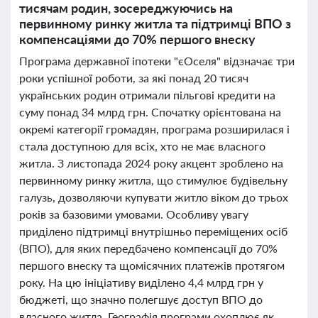
тисячам родин, зосереджуючись на
первинному ринку житла та підтримці ВПО з
компенсаціями до 70% першого внеску
Програма державної іпотеки "єОселя" відзначає три
роки успішної роботи, за які понад 20 тисяч
українських родин отримали пільгові кредити на
суму понад 34 млрд грн. Спочатку орієнтована на
окремі категорії громадян, програма розширилася і
стала доступною для всіх, хто не має власного
житла. З листопада 2024 року акцент зроблено на
первинному ринку житла, що стимулює будівельну
галузь, дозволяючи купувати житло віком до трьох
років за базовими умовами. Особливу увагу
приділено підтримці внутрішньо переміщених осіб
(ВПО), для яких передбачено компенсації до 70%
першого внеску та щомісячних платежів протягом
року. На цю ініціативу виділено 4,4 млрд грн у
бюджеті, що значно полегшує доступ ВПО до
власного житла. Географія програми охоплює як