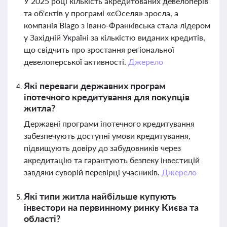
У 2025 році кількість акредитованих девелоперів
та об'єктів у програмі «єОселя» зросла, а
компанія Blago з Івано-Франківська стала лідером
у Західній Україні за кількістю виданих кредитів,
що свідчить про зростання регіональної
девелоперської активності.
Джерело
Які переваги державних програм
іпотечного кредитування для покупців
житла?
Державні програми іпотечного кредитування
забезпечують доступні умови кредитування,
підвищують довіру до забудовників через
акредитацію та гарантують безпеку інвестицій
завдяки суворій перевірці учасників.
Джерело
Які типи житла найбільше купують
інвестори на первинному ринку Києва та
області?