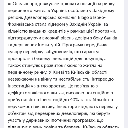
«єОселя» продовжує зміцнювати позиції на ринку
первинного житла в Україні, особливо у Західному
регіоні. Девелоперська компанія Blago з Івано-
Франківська стала лідером у Західній Україні за
кількістю виданих кредитів у рамках цієї програми,
підтверджуючи високий рівень довіри з боку банків
та державних інституцій. Програма передбачає
сувору перевірку забудовників, що гарантує
прозорість і безпеку інвестицій для покупців, а
також стимулює розвиток якісного житла на
первинному ринку. У Києві та Київській області,
незважаючи на війну та нестабільність, інтерес до
інвестицій у житло зростає. Це пов’язано з
дефіцитом якісного житла, високою потенційною
прибутковістю інвестицій до 40% та стабільністю
нерухомості як активу. Інвестори віддають перевагу
об’єктам від перевірених девелоперів, які беруть
участь у державних іпотечних програмах, що
підвищує рівень довіри та безпеки. Київська область