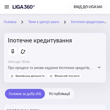
ВХІД ДО LIGA360
Головна
Теми в центрі уваги
Іпотечне кредитування
Іпотечне кредитування
ПРО ЩО ТЕМА:
Про процеси та умови надання іпотечних кредитів,
зміни у законодавстві та тенденції на ринку житла
Банківська діяльність
Фінансові послуги
Головне за добу (AI)
Усі публікації