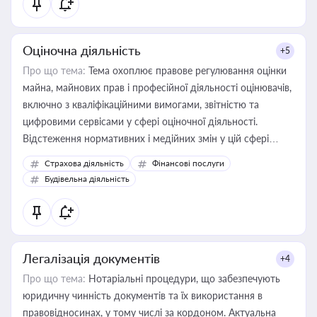
Оціночна діяльність
+5
Про що тема:
Тема охоплює правове регулювання оцінки
майна, майнових прав і професійної діяльності оцінювачів,
включно з кваліфікаційними вимогами, звітністю та
цифровими сервісами у сфері оціночної діяльності.
Відстеження нормативних і медійних змін у цій сфері
корисне для власника бізнесу, керівника, юриста або
Страхова діяльність
Фінансові послуги
бухгалтера під час оподаткування, приватизації, оренди
Будівельна діяльність
державного майна, корпоративних угод і перевірки
статусу суб'єктів оціночної діяльності
Легалізація документів
+4
Про що тема:
Нотаріальні процедури, що забезпечують
юридичну чинність документів та їх використання в
правовідносинах, у тому числі за кордоном. Актуальна