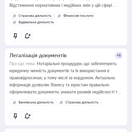
Відстеження нормативних і медійних змін у цій сфері
корисне для власника бізнесу, керівника, юриста або
Страхова діяльність
Фінансові послуги
бухгалтера під час оподаткування, приватизації, оренди
Будівельна діяльність
державного майна, корпоративних угод і перевірки
статусу суб'єктів оціночної діяльності
Легалізація документів
+6
Про що тема:
Нотаріальні процедури, що забезпечують
юридичну чинність документів та їх використання в
правовідносинах, у тому числі за кордоном. Актуальна
інформація дозволяє бізнесу та юристам правильно
оформлювати документи, уникати ризиків недійсності та
забезпечувати їх належне прийняття органами влади та
Банківська діяльність
Страхова діяльність
контрагентами