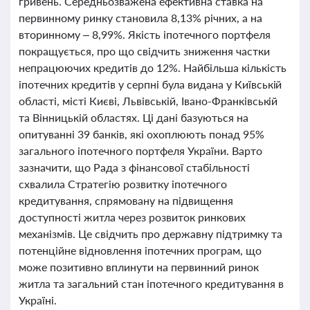
гривень. Середньозважена ефективна ставка на
первинному ринку становила 8,13% річних, а на
вторинному – 8,99%. Якість іпотечного портфеля
покращується, про що свідчить зниження частки
непрацюючих кредитів до 12%. Найбільша кількість
іпотечних кредитів у серпні була видана у Київській
області, місті Києві, Львівській, Івано-Франківській
та Вінницькій областях. Ці дані базуються на
опитуванні 39 банків, які охоплюють понад 95%
загального іпотечного портфеля України. Варто
зазначити, що Рада з фінансової стабільності
схвалила Стратегію розвитку іпотечного
кредитування, спрямовану на підвищення
доступності житла через розвиток ринкових
механізмів. Це свідчить про державну підтримку та
потенційне відновлення іпотечних програм, що
може позитивно вплинути на первинний ринок
житла та загальний стан іпотечного кредитування в
Україні.