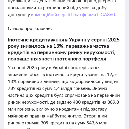
публікацій за день. Повний список першоджерел з
посиланнями та розширений підсумок за добу
доступні у
комерційній версії Платформи LIGA360.
Стисло про головне:
Іпотечне кредитування в Україні у серпні 2025
року знизилось на 13%, переважна частка
кредитів на первинному ринку нерухомості,
покращення якості іпотечного портфеля
У серпні 2025 року в Україні спостерігалося
зниження обсягів іпотечного кредитування на 12,5-
13% порівняно з липнем, що відобразилося у видачі
789 кредитів на суму 1,4 млрд гривень. Значна
частина цих кредитів була спрямована на первинний
ринок нерухомості, де видано 480 кредитів на 889,8
млн гривень, включно з кредитами під заставу
майнових прав на майбутнє житло. Вторинний
ринок отримав 309 кредитів на суму 543,6 млн