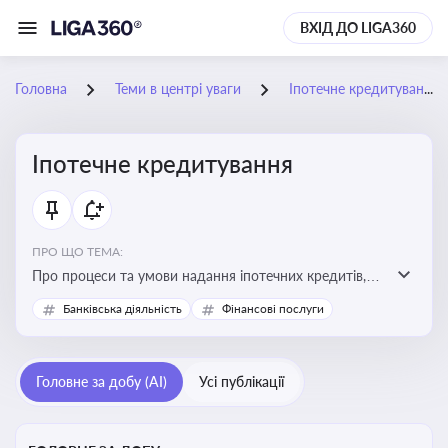
ВХІД ДО LIGA360
Головна
Теми в центрі уваги
Іпотечне кредитування
Іпотечне кредитування
ПРО ЩО ТЕМА:
Про процеси та умови надання іпотечних кредитів,
зміни у законодавстві та тенденції на ринку житла
Банківська діяльність
Фінансові послуги
Головне за добу (AI)
Усі публікації