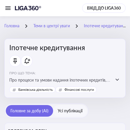
ВХІД ДО LIGA360
Головна
Теми в центрі уваги
Іпотечне кредитування
Іпотечне кредитування
ПРО ЩО ТЕМА:
Про процеси та умови надання іпотечних кредитів,
зміни у законодавстві та тенденції на ринку житла
Банківська діяльність
Фінансові послуги
Головне за добу (AI)
Усі публікації