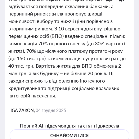
відбувається попереднє схвалення банками, а
первинний ринок житла пропонує ширші
можливості вибору та нижчі ціни порівняно з
вторинним ринком. З 10 вересня для внутрішньо
переміщених осіб (ВПО) введено спеціальні пільги:
компенсація 70% першого внеску (до 30% вартості
житла), 70% щомісячного платежу протягом року
(до 150 тис. грн) та компенсація супутніх витрат до
40 тис. грн. Вартість житла для ВПО обмежена 2
млн грн, а вік будинку – не більше 20 років. Ці
заходи сприяють відновленню іпотечного
кредитування та підтримці соціально вразливих
категорій населення.
LIGA ZAKON,
04 грудня 2025
Повний AI-підсумок дня та статті-джерела
ОЗНАЙОМИТИСЯ