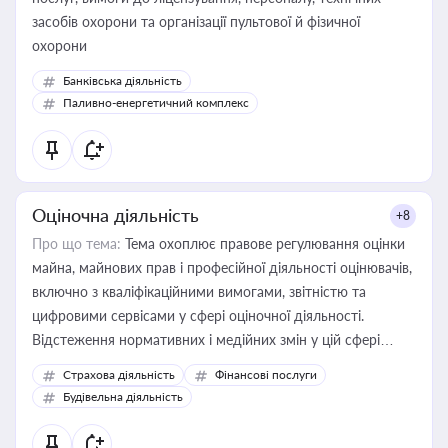
засобів охорони та організації пультової й фізичної
охорони
Банківська діяльність
Паливно-енергетичний комплекс
Оціночна діяльність
+8
Про що тема:
Тема охоплює правове регулювання оцінки
майна, майнових прав і професійної діяльності оцінювачів,
включно з кваліфікаційними вимогами, звітністю та
цифровими сервісами у сфері оціночної діяльності.
Відстеження нормативних і медійних змін у цій сфері
корисне для власника бізнесу, керівника, юриста або
Страхова діяльність
Фінансові послуги
бухгалтера під час оподаткування, приватизації, оренди
Будівельна діяльність
державного майна, корпоративних угод і перевірки
статусу суб'єктів оціночної діяльності