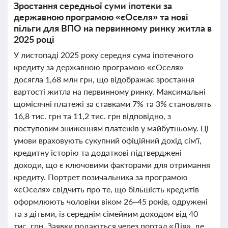
Зростання середньої суми іпотеки за
державною програмою «єОселя» та нові
пільги для ВПО на первинному ринку житла в
2025 році
У листопаді 2025 року середня сума іпотечного
кредиту за державною програмою «єОселя»
досягла 1,68 млн грн, що відображає зростання
вартості житла на первинному ринку. Максимальні
щомісячні платежі за ставками 7% та 3% становлять
16,8 тис. грн та 11,2 тис. грн відповідно, з
поступовим зниженням платежів у майбутньому. Ці
умови враховують сукупний офіційний дохід сім'ї,
кредитну історію та додаткові підтверджені
доходи, що є ключовими факторами для отримання
кредиту. Портрет позичальника за програмою
«єОселя» свідчить про те, що більшість кредитів
оформлюють чоловіки віком 26–45 років, одружені
та з дітьми, із середнім сімейним доходом від 40
тис. грн. Заявки подаються через портал «Дія», де