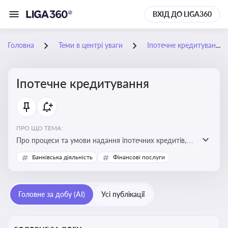
ВХІД ДО LIGA360
Головна
Теми в центрі уваги
Іпотечне кредитування
Іпотечне кредитування
ПРО ЩО ТЕМА:
Про процеси та умови надання іпотечних кредитів,
зміни у законодавстві та тенденції на ринку житла
Банківська діяльність
Фінансові послуги
Головне за добу (AI)
Усі публікації