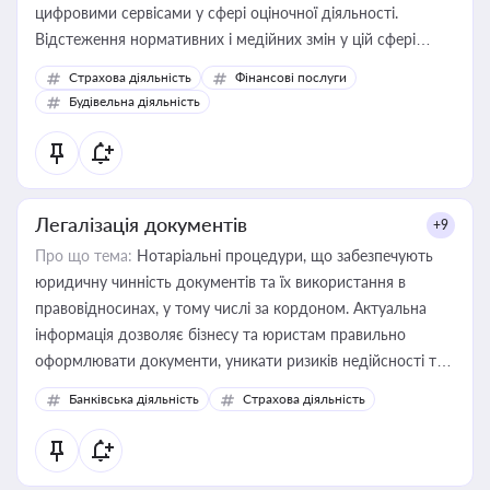
цифровими сервісами у сфері оціночної діяльності.
Відстеження нормативних і медійних змін у цій сфері
корисне для власника бізнесу, керівника, юриста або
Страхова діяльність
Фінансові послуги
бухгалтера під час оподаткування, приватизації, оренди
Будівельна діяльність
державного майна, корпоративних угод і перевірки
статусу суб'єктів оціночної діяльності
Легалізація документів
+9
Про що тема:
Нотаріальні процедури, що забезпечують
юридичну чинність документів та їх використання в
правовідносинах, у тому числі за кордоном. Актуальна
інформація дозволяє бізнесу та юристам правильно
оформлювати документи, уникати ризиків недійсності та
забезпечувати їх належне прийняття органами влади та
Банківська діяльність
Страхова діяльність
контрагентами