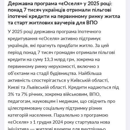
Державна програма «єОселя» у 2025 році:
понад 7 тисяч українців отримали пільгові
іпотечні кредити на первинному ринку житла
та старт житлових ваучерів для ВПО
У 2025 році державна програма іпотечного
кредитування «єОселя» активно підтримує
українців, які прагнуть придбати житло. За цей
період понад 7 тисяч громадян отримали пільгові
кредити на суму 13,3 млрд грн, зокрема на
первинному ринку нерухомості, включно з
об’єктами на стадії будівництва. Найбільша
активність спостерігається у Київській області,
Києві та Львівській області. Кредити надаються під
3% та 7% річних, зокрема військовим, ВПО,
педагогам, науковцям і медикам, що свідчить про
цілеспрямовану соціальну підтримку різних
категорій населення. Паралельно з програмою
«єОселя» з 1 грудня 2024 року стартувала нова
ініціатива — житлові ваучери для внутрішньо