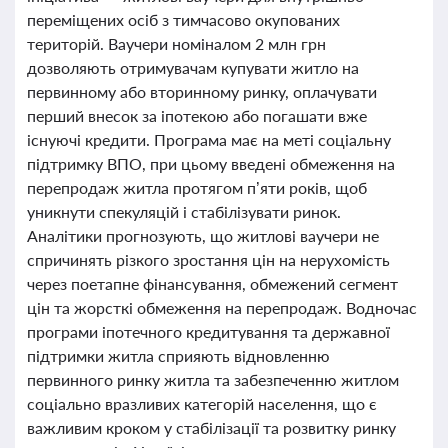
переміщених осіб з тимчасово окупованих
територій. Ваучери номіналом 2 млн грн
дозволяють отримувачам купувати житло на
первинному або вторинному ринку, оплачувати
перший внесок за іпотекою або погашати вже
існуючі кредити. Програма має на меті соціальну
підтримку ВПО, при цьому введені обмеження на
перепродаж житла протягом п’яти років, щоб
уникнути спекуляцій і стабілізувати ринок.
Аналітики прогнозують, що житлові ваучери не
спричинять різкого зростання цін на нерухомість
через поетапне фінансування, обмежений сегмент
цін та жорсткі обмеження на перепродаж. Водночас
програми іпотечного кредитування та державної
підтримки житла сприяють відновленню
первинного ринку житла та забезпеченню житлом
соціально вразливих категорій населення, що є
важливим кроком у стабілізації та розвитку ринку