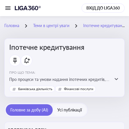
ВХІД ДО LIGA360
Головна
Теми в центрі уваги
Іпотечне кредитування
Іпотечне кредитування
ПРО ЩО ТЕМА:
Про процеси та умови надання іпотечних кредитів,
зміни у законодавстві та тенденції на ринку житла
Банківська діяльність
Фінансові послуги
Головне за добу (AI)
Усі публікації