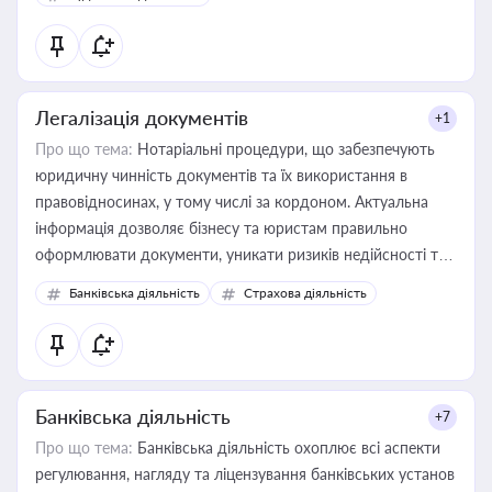
державного майна, корпоративних угод і перевірки
статусу суб'єктів оціночної діяльності
Легалізація документів
+1
Про що тема:
Нотаріальні процедури, що забезпечують
юридичну чинність документів та їх використання в
правовідносинах, у тому числі за кордоном. Актуальна
інформація дозволяє бізнесу та юристам правильно
оформлювати документи, уникати ризиків недійсності та
забезпечувати їх належне прийняття органами влади та
Банківська діяльність
Страхова діяльність
контрагентами
Банківська діяльність
+7
Про що тема:
Банківська діяльність охоплює всі аспекти
регулювання, нагляду та ліцензування банківських установ