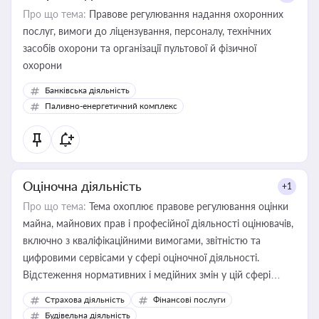
Про що тема:
Правове регулювання надання охоронних
послуг, вимоги до ліцензування, персоналу, технічних
засобів охорони та організації пультової й фізичної
охорони
Банківська діяльність
Паливно-енергетичний комплекс
Оціночна діяльність
+1
Про що тема:
Тема охоплює правове регулювання оцінки
майна, майнових прав і професійної діяльності оцінювачів,
включно з кваліфікаційними вимогами, звітністю та
цифровими сервісами у сфері оціночної діяльності.
Відстеження нормативних і медійних змін у цій сфері
корисне для власника бізнесу, керівника, юриста або
Страхова діяльність
Фінансові послуги
бухгалтера під час оподаткування, приватизації, оренди
Будівельна діяльність