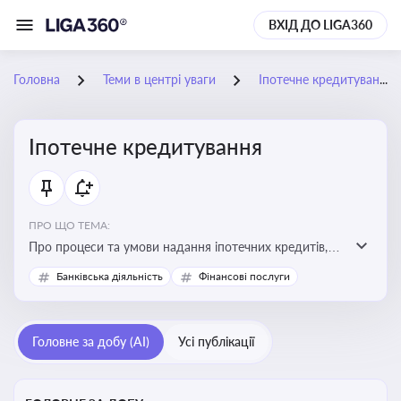
ВХІД ДО LIGA360
Головна
Теми в центрі уваги
Іпотечне кредитування
Іпотечне кредитування
ПРО ЩО ТЕМА:
Про процеси та умови надання іпотечних кредитів,
зміни у законодавстві та тенденції на ринку житла
Банківська діяльність
Фінансові послуги
Головне за добу (AI)
Усі публікації