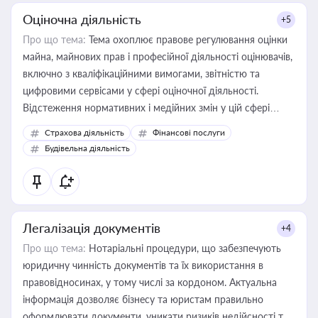
Оціночна діяльність
+5
Про що тема:
Тема охоплює правове регулювання оцінки
майна, майнових прав і професійної діяльності оцінювачів,
включно з кваліфікаційними вимогами, звітністю та
цифровими сервісами у сфері оціночної діяльності.
Відстеження нормативних і медійних змін у цій сфері
корисне для власника бізнесу, керівника, юриста або
Страхова діяльність
Фінансові послуги
бухгалтера під час оподаткування, приватизації, оренди
Будівельна діяльність
державного майна, корпоративних угод і перевірки
статусу суб'єктів оціночної діяльності
Легалізація документів
+4
Про що тема:
Нотаріальні процедури, що забезпечують
юридичну чинність документів та їх використання в
правовідносинах, у тому числі за кордоном. Актуальна
інформація дозволяє бізнесу та юристам правильно
оформлювати документи, уникати ризиків недійсності та