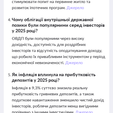
стимулювати попит на первинне житло та
розвиток іпотечних програм.
Джерело
Чому облігації внутрішньої державної
позики були популярними серед інвесторів
у 2025 році?
ОВДП були популярними через високу
дохідність, доступність для роздрібних
інвесторів та відсутність оподаткування доходу,
що робило їх привабливим інструментом у період
економічної невизначеності.
Джерело
Як інфляція вплинула на прибутковість
депозитів у 2025 році?
Інфляція в 9,3% суттєво знизила реальну
прибутковість гривневих депозитів, а також
податкове навантаження зменшило чистий дохід
інвесторів, роблячи депозити менш вигідними
порівняно з іншими інвестиціями.
Джерело