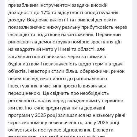
привабливим інструментом завдяки високій
дохідності до 17% та відсутності оподаткування
доходу. Водночас валютні та гривневі депозити
показали значно нижчу реальну прибутковість через
інфляцію та податкове навантаження. Первинний
ринок житла демонстрував помірне зростання цін
на квадратний метр у Києві та області, але
загальний попит знизився через затримки з
будівництвом і невизначеність щодо термінів здачі
об'єктів. Інвестори стали більш обережними, ринок
перейшов від емоційного до раціонального
інвестування, а частина проєктів виявилася
переоціненою. Це свідчить про необхідність
ретельного аналізу перед вкладеннями у первинне
житло. Іпотечне кредитування та державні
програми у 2025 році залишалися на низькому рівні
через економічну невизначеність, але у 2026 році
очікується їх поступове відновлення. Експерти
прогнозують, що стабілізація економіки та