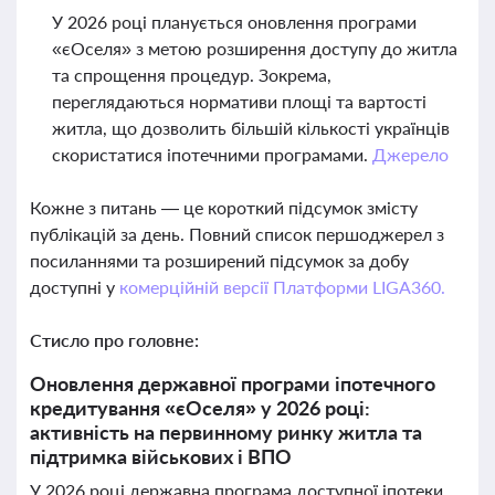
У 2026 році планується оновлення програми
«єОселя» з метою розширення доступу до житла
та спрощення процедур. Зокрема,
переглядаються нормативи площі та вартості
житла, що дозволить більшій кількості українців
скористатися іпотечними програмами.
Джерело
Кожне з питань — це короткий підсумок змісту
публікацій за день. Повний список першоджерел з
посиланнями та розширений підсумок за добу
доступні у
комерційній версії Платформи LIGA360.
Стисло про головне:
Оновлення державної програми іпотечного
кредитування «єОселя» у 2026 році:
активність на первинному ринку житла та
підтримка військових і ВПО
У 2026 році державна програма доступної іпотеки