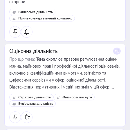
охорони
Банківська діяльність
Паливно-енергетичний комплекс
Оціночна діяльність
+1
Про що тема:
Тема охоплює правове регулювання оцінки
майна, майнових прав і професійної діяльності оцінювачів,
включно з кваліфікаційними вимогами, звітністю та
цифровими сервісами у сфері оціночної діяльності.
Відстеження нормативних і медійних змін у цій сфері
корисне для власника бізнесу, керівника, юриста або
Страхова діяльність
Фінансові послуги
бухгалтера під час оподаткування, приватизації, оренди
Будівельна діяльність
державного майна, корпоративних угод і перевірки
статусу суб'єктів оціночної діяльності