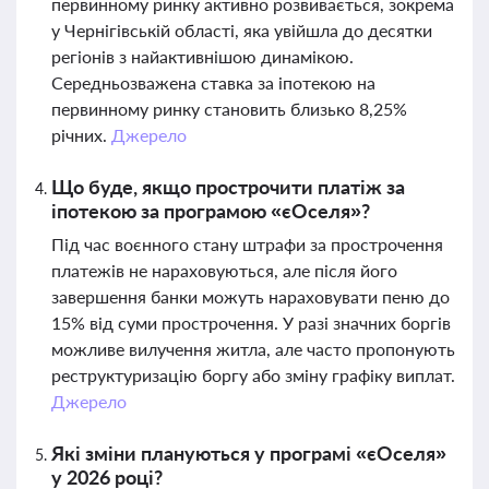
первинному ринку активно розвивається, зокрема
у Чернігівській області, яка увійшла до десятки
регіонів з найактивнішою динамікою.
Середньозважена ставка за іпотекою на
первинному ринку становить близько 8,25%
річних.
Джерело
Що буде, якщо прострочити платіж за
іпотекою за програмою «єОселя»?
Під час воєнного стану штрафи за прострочення
платежів не нараховуються, але після його
завершення банки можуть нараховувати пеню до
15% від суми прострочення. У разі значних боргів
можливе вилучення житла, але часто пропонують
реструктуризацію боргу або зміну графіку виплат.
Джерело
Які зміни плануються у програмі «єОселя»
у 2026 році?