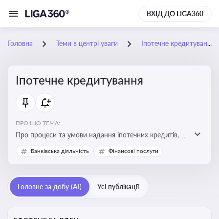
ВХІД ДО LIGA360
Головна
Теми в центрі уваги
Іпотечне кредитування
Іпотечне кредитування
ПРО ЩО ТЕМА:
Про процеси та умови надання іпотечних кредитів,
зміни у законодавстві та тенденції на ринку житла
Банківська діяльність
Фінансові послуги
Головне за добу (AI)
Усі публікації