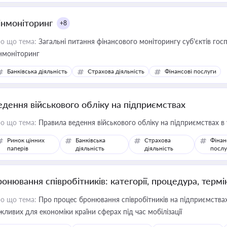
інмоніторинг
+8
о що тема:
Загальні питання фінансового моніторингу суб'єктів го
нмоніторинг
Банківська діяльність
Страхова діяльність
Фінансові послуги
едення військового обліку на підприємствах
о що тема:
Правила ведення військового обліку на підприємствах в
Ринок цінних
Банківська
Страхова
Фінан
паперів
діяльність
діяльність
послу
ронювання співробітників: категорії, процедура, термі
о що тема:
Про процес бронювання співробітників на підприємствах,
жливих для економіки країни сферах під час мобілізації