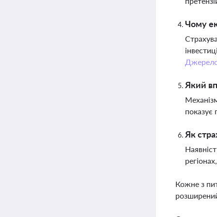
претензі
Чому ек
Страхува
інвестиц
Джерел
Який вп
Механізм
показує 
Як стра
Наявніст
регіонах
Кожне з пи
розширений