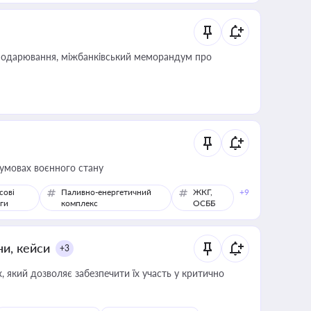
сподарювання, міжбанківський меморандум про
 умовах воєнного стану
сові
Паливно-енергетичний
ЖКГ,
+9
ги
комплекс
ОСББ
ни, кейси
+3
 який дозволяє забезпечити їх участь у критично