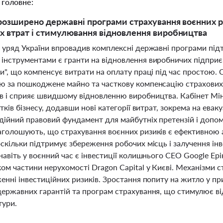
 головне:
 розширено державні програми страхування воєнних р
х втрат і стимулювання відновлення виробництва
 уряд України впровадив комплексні державні програми підт
інструментами є гранти на відновлення виробничих підприєм
и", що компенсує витрати на оплату праці під час простою.
ю за пошкоджене майно та часткову компенсацію страхових 
в і сприяє швидшому відновленню виробництва. Кабінет Мін
итків бізнесу, додавши нові категорії витрат, зокрема на ева
дійний правовий фундамент для майбутніх претензій і допо
аголошують, що страхування воєнних ризиків є ефективною
скільки підтримує збереження робочих місць і залучення ін
навіть у воєнний час є інвестиції колишнього CEO Google Ер
ом частини нерухомості Dragon Capital у Києві. Механізми 
енні інвестиційних ризиків. Зростання попиту на житло у п
державних гарантій та програм страхування, що стимулює ві
тури.