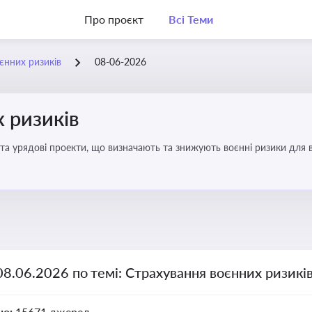
Про проєкт
Всі Теми
єнних ризиків
08-06-2026
 ризиків
та урядові проекти, що визначають та знижують воєнні ризики для в
08.06.2026 по темі: Страхування воєнних ризикі
но:
15671 джерел