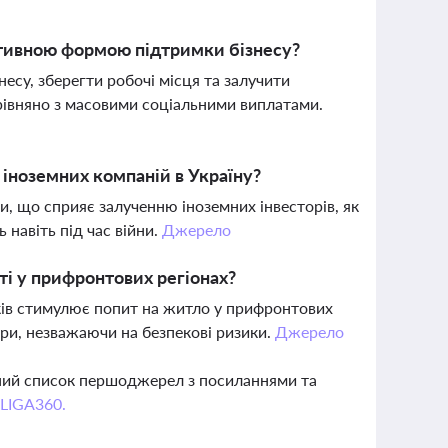
ктивною формою підтримки бізнесу?
есу, зберегти робочі місця та залучити
орівняно з масовими соціальними виплатами.
 іноземних компаній в Україну?
и, що сприяє залученню іноземних інвесторів, як
 навіть під час війни.
Джерело
ті у прифронтових регіонах?
ків стимулює попит на житло у прифронтових
ури, незважаючи на безпекові ризики.
Джерело
вний список першоджерел з посиланнями та
 LIGA360.