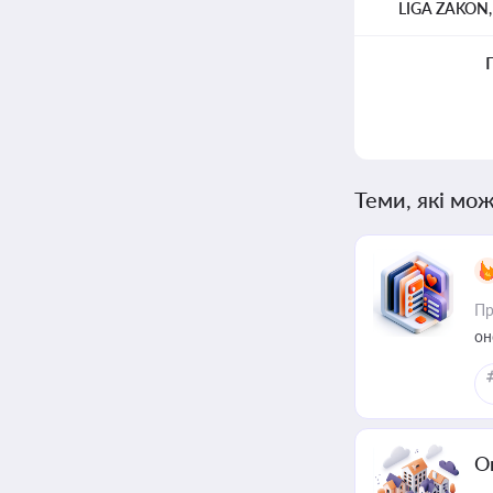
LIGA ZAKON
Теми, які мож
Пр
он
О