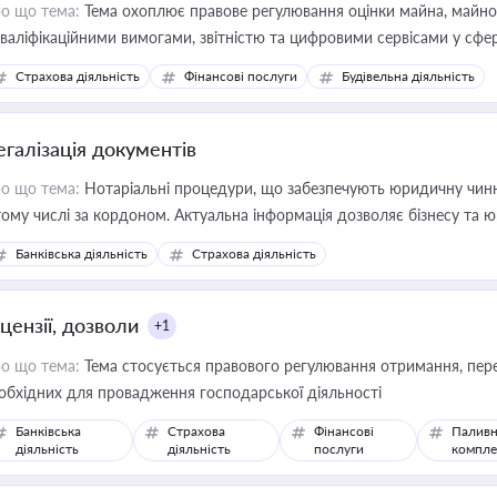
о що тема:
Тема охоплює правове регулювання оцінки майна, майнови
кваліфікаційними вимогами, звітністю та цифровими сервісами у сфер
дійних змін у цій сфері корисне для власника бізнесу, керівника, юр
Страхова діяльність
Фінансові послуги
Будівельна діяльність
иватизації, оренди державного майна, корпоративних угод і перевірки
егалізація документів
о що тема:
Нотаріальні процедури, що забезпечують юридичну чинні
тому числі за кордоном. Актуальна інформація дозволяє бізнесу т
зиків недійсності та забезпечувати їх належне прийняття органами 
Банківська діяльність
Страхова діяльність
цензії, дозволи
+1
о що тема:
Тема стосується правового регулювання отримання, пере
обхідних для провадження господарської діяльності
Банківська
Страхова
Фінансові
Паливн
діяльність
діяльність
послуги
компле