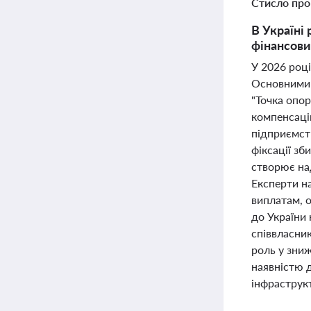
Стисло про
В Україні
фінансови
У 2026 році
Основними 
"Точка опор
компенсаці
підприємст
фіксації зб
створює на
Експерти н
виплатам, о
до України 
співвласник
роль у зниж
наявністю 
інфраструк