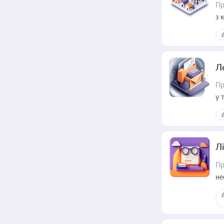
Пр
з 
ме
пр
Л
Пр
у 
ри
Лі
Пр
не