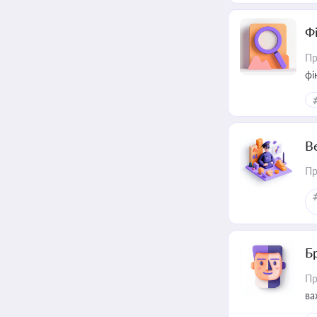
Ф
Пр
фі
В
Пр
Б
Пр
ва