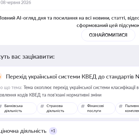
,
08 червня 2026
Повний AI-огляд дня та посилання на всі новини, статті, віде
сформований цей підсумо
ОЗНАЙОМИТИСЯ
уть вас зацікавити:
Перехід української системи КВЕД до стандартів 
о що тема:
Тема охоплює перехід української системи класифікації в
овлення кодів КВЕД та пов'язані нормативні зміни
Банківська
Страхова
Фінансові
Паливн
діяльність
діяльність
послуги
компле
ціночна діяльність
+1