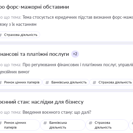
ро форс-мажорні обставини
о що тема:
Тема стосується юридичних підстав визнання форс-мажор
'язку з їх настанням
Страхова діяльність
інансові та платіжні послуги
+2
о що тема:
Про регулювання фінансових і платіжних послуг, управління коштами, приймання платежів та дотримання
цензійних вимог
Ринок цінних паперів
Банківська діяльність
Страхова діяльність
оєнний стан: наслідки для бізнесу
о що тема:
Введення воєнного стану: що далі?
Ринок цінних
Банківська
Страхова
паперів
діяльність
діяльність