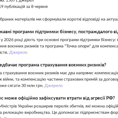
19 публікацій за 8 червня
ібраних матеріалів ми сформували короткі відповіді на актуал
жавні програми підтримки бізнесу, постраждалого від 
і у 2026 році діють три основні програми підтримки бізнесу:
ння воєнних ризиків та програма "Точка опори" для компенса
мств.
Джерело
дбачає програма страхування воєнних ризиків?
 страхування воєнних ризиків має два напрями: компенсац
к війни, та компенсацію частини страхових премій за догов
же сягати 30 млн грн.
Джерело
ес може офіційно зафіксувати втрати від агресії РФ?
Міністрів України розширив перелік збитків, які можна офіц
та релокацію виробництва. Це допомагає підприємствам фор