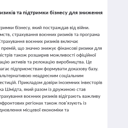
изиків та підтримки бізнесу для зниження
римки бізнесу, який постраждав від війни.
ств, страхування воєнних ризиків та програма
 Страхування воєнних ризиків включає
премій, що значно знижує фінансові ризики для
істрів також розширив можливості офіційної
куацію активів та релокацію виробництва. Це
магає підприємствам формувати доказову базу.
 альтернативою неадресним соціальним
вестицій. Прикладом довіри іноземних інвесторів
іка Шмідта, який разом із дружиною став
страхування воєнних ризиків відіграють важливу
рифронтових регіонах також пов’язують із
дновлення місцевої економіки та