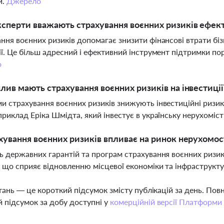
й.
Джерело
сперти вважають страхування воєнних ризиків ефе
ння воєнних ризиків допомагає знизити фінансові втрати бізн
ії. Це більш адресний і ефективний інструмент підтримки п
о
лив мають страхування воєнних ризиків на інвестиції
и страхування воєнних ризиків знижують інвестиційні ризик
приклад Еріка Шмідта, який інвестує в українську нерухомість
хування воєнних ризиків впливає на ринок нерухомос
ь державних гарантій та програм страхування воєнних ризи
, що сприяє відновленню місцевої економіки та інфраструкт
тань — це короткий підсумок змісту публікацій за день. По
 підсумок за добу доступні у
комерційній версії Платформи