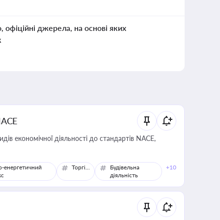
о, офіційні джерела, на основі яких
к
NACE
идів економічної діяльності до стандартів NACE,
о-енергетичний
Торгівля
Будівельна
+10
кс
діяльність