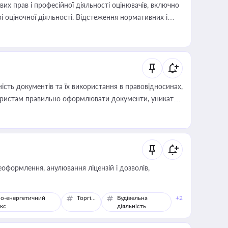
х прав і професійної діяльності оцінювачів, включно
і оціночної діяльності. Відстеження нормативних і
иста або бухгалтера під час оподаткування,
 статусу суб'єктів оціночної діяльності
сть документів та їх використання в правовідносинах,
а юристам правильно оформлювати документи, уникати
влади та контрагентами
оформлення, анулювання ліцензій і дозволів,
о-енергетичний
Торгівля
Будівельна
+2
кс
діяльність