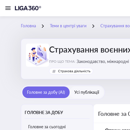
Головна
Теми в центрі уваги
Страхування во
Страхування воєнних
Законодавство, міжнародні 
ПРО ЩО ТЕМА:
Страхова діяльність
Головне за добу (AI)
Усі публікації
ГОЛОВНЕ ЗА ДОБУ
Головне за 
Головне за сьогодні
Опрацьова